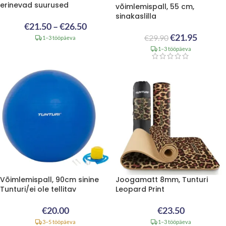
erinevad suurused
võimlemispall, 55 cm,
sinakaslilla
€
21.50
–
€
26.50
€
21.95
€
29.90
1–3 tööpäeva
1–3 tööpäeva
Võimlemispall, 90cm sinine
Joogamatt 8mm, Tunturi
Tunturi/ei ole tellitav
Leopard Print
€
20.00
€
23.50
3–5 tööpäeva
1–3 tööpäeva