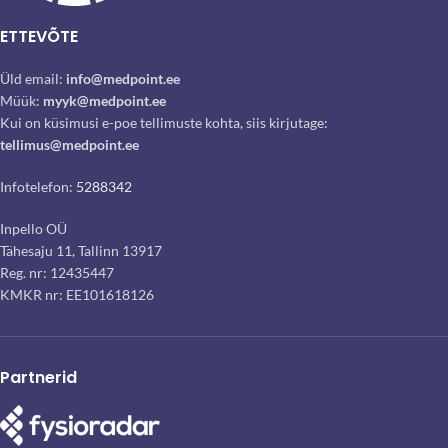
ETTEVÕTE
Üld email:
info@medpoint.ee
Müük:
myyk@medpoint.ee
Kui on küsimusi e-poe tellimuste kohta, siis kirjutage:
tellimus@medpoint.ee
Infotelefon:
5288342
Inpello OÜ
Tähesaju 11, Tallinn 13917
Reg. nr: 12435447
KMKR nr: EE101618126
Partnerid