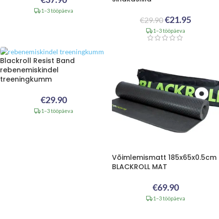
1–3 tööpäeva
€
21.95
€
29.90
1–3 tööpäeva
Blackroll Resist Band
rebenemiskindel
treeningkumm
€
29.90
1–3 tööpäeva
Võimlemismatt 185x65x0.5cm
BLACKROLL MAT
€
69.90
1–3 tööpäeva