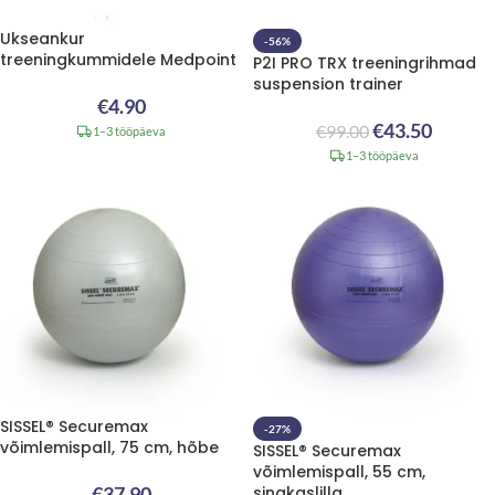
Ukseankur
-56%
treeningkummidele Medpoint
P2I PRO TRX treeningrihmad
suspension trainer
€
4.90
€
43.50
€
99.00
1–3 tööpäeva
1–3 tööpäeva
SISSEL® Securemax
-27%
võimlemispall, 75 cm, hõbe
SISSEL® Securemax
võimlemispall, 55 cm,
€
37.90
sinakaslilla