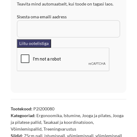
Teavita mind automaatselt, kui toode on tagasi laos.
Sisesta oma emaili aadress
Tootekood:
P2I200080
Kategooriad:
Ergonoomika
,
Istumine
,
Jooga ja pilates
,
Jooga
ja pilatese pallid
,
Tasakaal ja koordinatsioon
,
Võimlemispallid
,
Treeningvarustus
Sildid:
75cm pall
,
istumispall
,
võimlemispall
,
võimlemispall