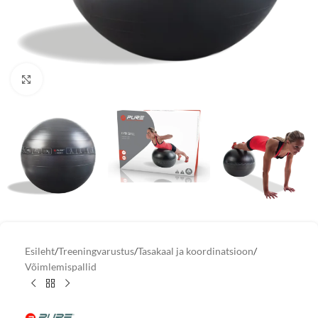
Vaata suuremat pilti
Esileht
/
Treeningvarustus
/
Tasakaal ja koordinatsioon
/
Võimlemispallid