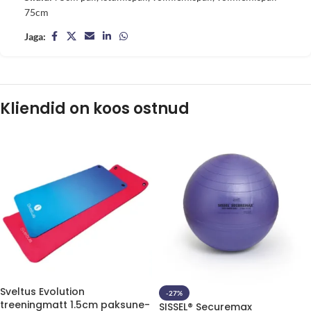
75cm
Jaga:
Kliendid on koos ostnud
Sveltus Evolution
-27%
treeningmatt 1.5cm paksune-
SISSEL® Securemax