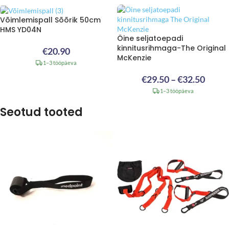
Võimlemispall Sõõrik 50cm
HMS YD04N
Öine seljatoepadi
kinnitusrihmaga-The Original
€
20.90
McKenzie
1–3 tööpäeva
€
29.50
–
€
32.50
1–3 tööpäeva
Seotud tooted