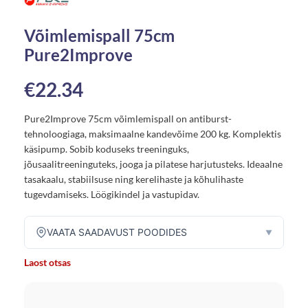
Võimlemispall 75cm
Pure2Improve
€
22.34
Pure2Improve 75cm võimlemispall on antiburst-
tehnoloogiaga, maksimaalne kandevõime 200 kg. Komplektis
käsipump. Sobib koduseks treeninguks,
jõusaalitreeninguteks, jooga ja pilatese harjutusteks. Ideaalne
tasakaalu, stabiilsuse ning kerelihaste ja kõhulihaste
tugevdamiseks. Löögikindel ja vastupidav.
VAATA SAADAVUST POODIDES
▼
Laost otsas