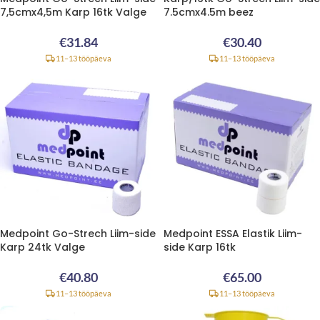
7,5cmx4,5m Karp 16tk Valge
7.5cmx4.5m beez
€
31.84
€
30.40
11–13 tööpäeva
11–13 tööpäeva
Medpoint Go-Strech Liim-side
Medpoint ESSA Elastik Liim-
Karp 24tk Valge
side Karp 16tk
€
40.80
€
65.00
11–13 tööpäeva
11–13 tööpäeva