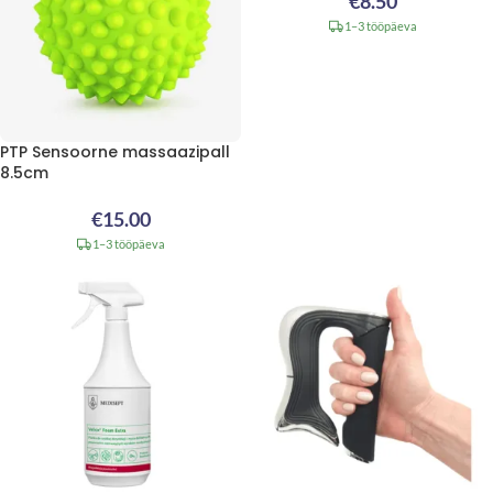
€
8.50
1–3 tööpäeva
PTP Sensoorne massaazipall
8.5cm
€
15.00
1–3 tööpäeva