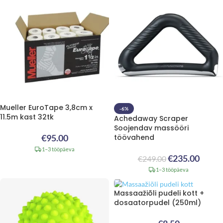
Mueller EuroTape 3,8cm x
-6%
11.5m kast 32tk
Achedaway Scraper
Soojendav massööri
€
95.00
töövahend
1–3 tööpäeva
€
235.00
€
249.00
1–3 tööpäeva
Massaažiõli pudeli kott +
dosaatorpudel (250ml)