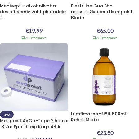
Medisept – alkoholivaba
Elektriline Gua Sha
desinfitseeriv vaht pindadele
massaaživahend Medpoint
1L
Blade
€
19.99
€
65.00
1–3 tööpäeva
1–3 tööpäeva
Lümfimassaažiõli, 500ml-
-20%
RehabMedic
Medpoint AirGo-Tape 2.5cm x
13.7m Sporditeip Karp 48tk
€
23.80