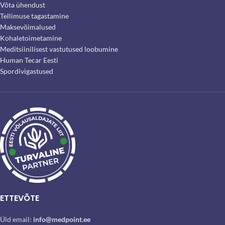
Võta ühendust
Tellimuse tagastamine
Maksevõimalused
Kohaletoimetamine
Meditsiinilisest vastutused loobumine
Human Tecar Eesti
Spordivigastused
ETTEVÕTE
Üld email:
info@medpoint.ee