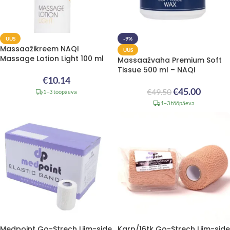
UUS
-9%
Massaažikreem NAQI
UUS
Massage Lotion Light 100 ml
Massaažvaha Premium Soft
Tissue 500 ml – NAQI
€
10.14
€
45.00
€
49.50
1–3 tööpäeva
1–3 tööpäeva
Medpoint Go-Strech Liim-side
Karp/16tk Go-Strech Liim-side