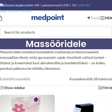
Skip to navigation
Tasuta transport alates 50€ | pakiautomaati 2.05€ | Tel:
5288 342
Skip to main content
Poodi
ME
Massööridele
Massööridele mõeldud komplektid sisaldavad professionaalseid
massaažitarvikuid, mida iga massöör vajab. Hoolikalt valitud tooted –
õlidest ja kreemidest kuni abivahendite ja kandekottideni – on kokku
pandud pakkuma terviklikku lahendust.
Esileht
/
Komplektid
Kuvatakse kõik 28 tulemust
Show sidebar
Filtrid