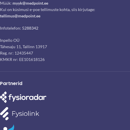
Müük:
myyk@medpoint.ee
Kui on küsimusi e-poe tellimuste kohta, siis kirjutage:
tellimus@medpoint.ee
Infotelefon:
5288342
Inpello OÜ
Tähesaju 11, Tallinn 13917
Reg. nr: 12435447
KMKR nr: EE101618126
Partnerid