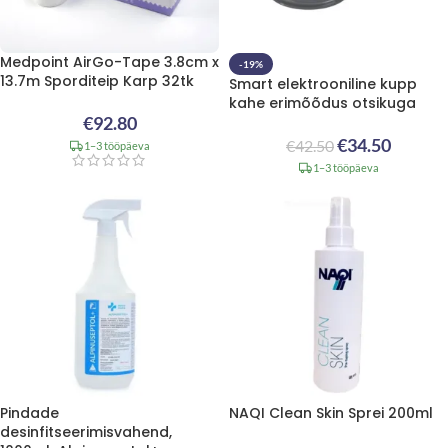
Medpoint AirGo-Tape 3.8cm x
-19%
13.7m Sporditeip Karp 32tk
Smart elektrooniline kupp
kahe erimõõdus otsikuga
€
92.80
€
34.50
€
42.50
1–3 tööpäeva
1–3 tööpäeva
Pindade
NAQI Clean Skin Sprei 200ml
desinfitseerimisvahend,