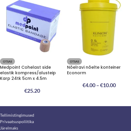
OTSAS
OTSAS
Medpoint Cohelast side
Nõelravi nõelte konteiner
elastik kompress/alusteip
Econorm
Karp 24tk 5cm x 4.5m
€
4.00
–
€
10.00
€
25.20
Tellimistingimused
Privaatsuspoliitika
Järelmaks