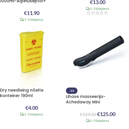
1000ml-Alpinuseptol+
€
13.00
1–3 tööpäeva
€
11.90
1–3 tööpäeva
Dry needleing nõelte
-3%
konteiner 190ml
Lihase masseerija-
Achedaway Mini
€
4.00
€
125.00
€
129.00
1–3 tööpäeva
1–3 tööpäeva