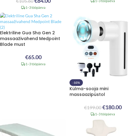
€
84.00
€
105.60
1–3 tööpäeva
1–3 tööpäeva
Elektriline Gua Sha Gen 2
massaaživahend Medpoint
Blade must
€
65.00
1–3 tööpäeva
-10%
Külma-sooja mini
massaazipüstol
€
180.00
€
199.00
1–3 tööpäeva