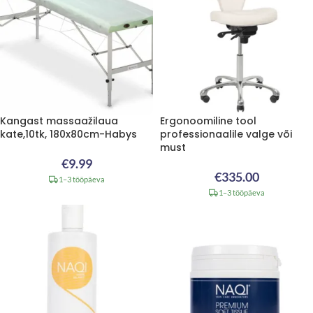
Kangast massaažilaua
Ergonoomiline tool
kate,10tk, 180x80cm-Habys
professionaalile valge või
must
€
9.99
€
335.00
1–3 tööpäeva
1–3 tööpäeva