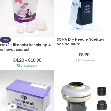
SOMA Dry Needle Nõelravi
-29%
nõelad 100tk
PRO2 silikoonist kehakupp 4
erinevat suurust
€
8.90
€
4.20
–
€
10.90
1–3 tööpäeva
1–3 tööpäeva