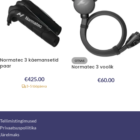
Normatec 3 käemansetid
OTSAS
paar
Normatec 3 voolik
€
425.00
€
60.00
3–5 tööpäeva
Tellimistingimused
Privaatsuspoliitika
Järelmaks