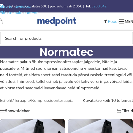
Skip to navigation
Tasuta transport alates 50€ | pakiautomaati 2.05€ | Tel:
5288 342
Skip to main content
Poodi
ME
Normatec
Normatec pakub õhukompressiooniteraapiat jalgadele, kätele ja
puusadele. Mitmed spordiorganisatsioonid ja -meeskonnad kasutavad
neid tooteid, et aidata sportlastel taastuda pärast raskeid treeninguid või
võistlusi. Inimesed, kellel esineb jalavalu või kehv vereringe, võivad leida,
et Normateci seadmeid leevendavad neid sümptomeid.
Esileht
/
Teraapia
/
Kompressioonteraapia
Kuvatakse kõik 10 tulemust
Show sidebar
Filtrid