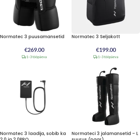
Normatec 3 puusamansetid
Normatec 3 Seljakott
€
269.00
€
199.00
1–3 tööpäeva
1–3 tööpäeva
Normatec 3 laadija, sobib ka
Normateci 3 jalamansetid – L
2.0 ja 2.0PRO
suurus (paar)