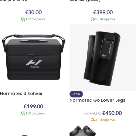
€
30.00
€
399.00
1–3 tööpäeva
1–3 tööpäeva
Normatec 3 kohver
-10%
Normatec Go Lower Legs
€
199.00
€
450.00
€
499.00
1–3 tööpäeva
3–5 tööpäeva