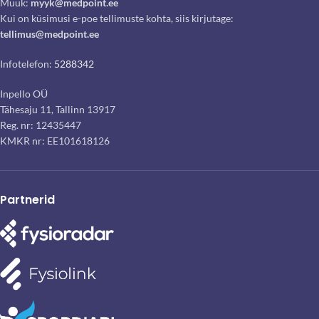
Müük:
myyk@medpoint.ee
Kui on küsimusi e-poe tellimuste kohta, siis kirjutage:
tellimus@medpoint.ee
Infotelefon:
5288342
Inpello OÜ
Tähesaju 11, Tallinn 13917
Reg. nr: 12435447
KMKR nr: EE101618126
Partnerid