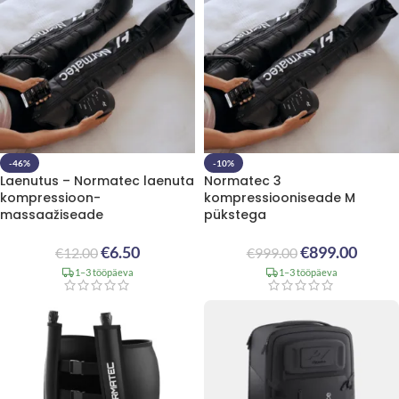
-46%
-10%
Laenutus – Normatec laenuta
Normatec 3
kompressioon-
kompressiooniseade M
massaažiseade
pükstega
€
6.50
€
899.00
€
12.00
€
999.00
1–3 tööpäeva
1–3 tööpäeva