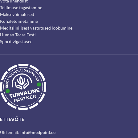
Võta ühendust
Tellimuse tagastamine
Maksevõimalused
Kohaletoimetamine
Meditsiinilisest vastutused loobumine
Human Tecar Eesti
Spordivigastused
ETTEVÕTE
Üld email:
info@medpoint.ee