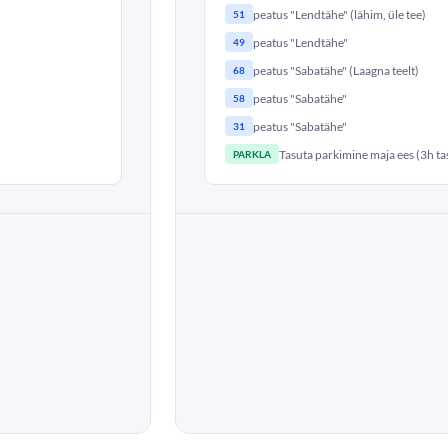
peatus "Lendtähe" (lähim, üle tee)
51
peatus "Lendtähe"
49
peatus "Sabatähe" (Laagna teelt)
68
peatus "Sabatähe"
58
peatus "Sabatähe"
31
Tasuta parkimine maja ees (3h ta
PARKLA