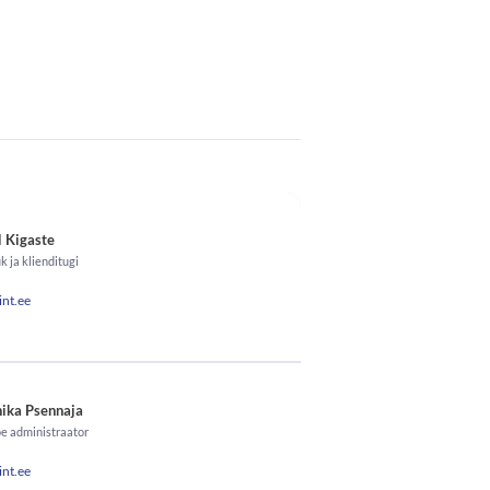
l Kigaste
 ja klienditugi
nt.ee
ika Psennaja
e administraator
nt.ee