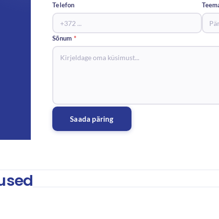
Telefon
Teem
Sõnum
*
Saada päring
used