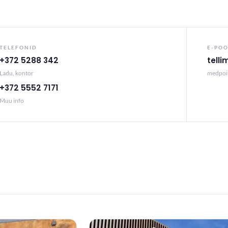
TELEFONID
E-POO
+372 5288 342
tell
Ladu, kontor
medpoi
+372 5552 7171
Muu info