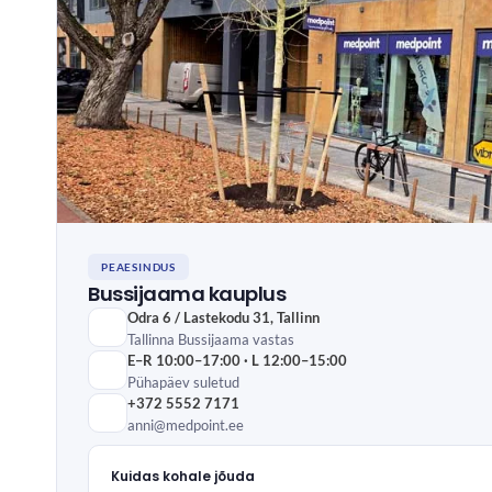
PEAESINDUS
Bussijaama kauplus
Odra 6 / Lastekodu 31, Tallinn
Tallinna Bussijaama vastas
E–R 10:00–17:00 · L 12:00–15:00
Pühapäev suletud
+372 5552 7171
anni@medpoint.ee
Kuidas kohale jõuda