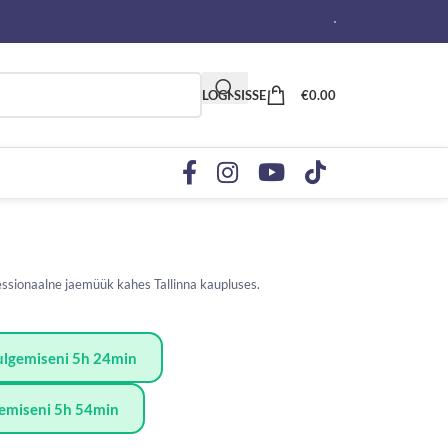
LOGI SISSE
€
0.00
fessionaalne jaemüük kahes Tallinna kaupluses.
Sulgemiseni 5h 24min
lgemiseni 5h 54min