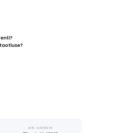
enti?
taotluse?
JUR. AADRESS