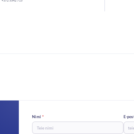
+372 5542 715
Nimi
*
E-pos