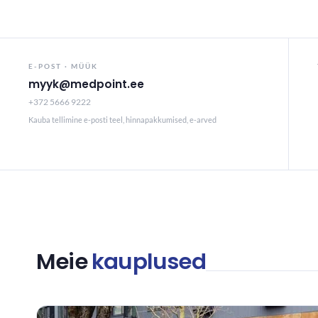
E-POST · MÜÜK
myyk@medpoint.ee
+372 5666 9222
Kauba tellimine e-posti teel, hinnapakkumised, e-arved
Meie
kauplused