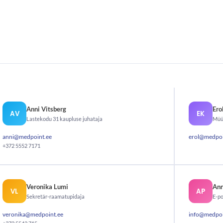
Anni Vitsberg
Ero
AV
EK
Lastekodu 31 kaupluse juhataja
Müük
anni@medpoint.ee
erol@medpoi
+372 5552 7171
Veronika Lumi
Ann
VL
AP
Sekretär-raamatupidaja
E-po
veronika@medpoint.ee
info@medpoi