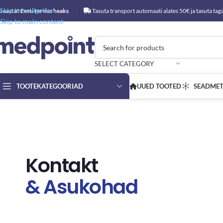
Skip to navigation
0 aastat Eesti tervise heaks
|
Tasuta transport automaati alates 50€ ja tasut
Skip to main content
SELECT CATEGORY
TOOTEKATEGOORIAD
UUED TOOTED
SEADMET
Kontakt
& Asukohad