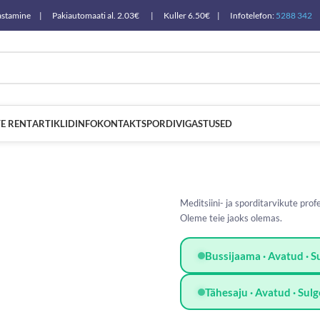
a tagastamine | Pakiautomaati al. 2.03€ | Kuller 6.50€ | Infotelefon:
5288 342
E RENT
ARTIKLID
INFO
KONTAKT
SPORDIVIGASTUSED
Meditsiini- ja sporditarvikute pro
Oleme teie jaoks olemas.
Bussijaama · Avatud · 
Tähesaju · Avatud · Su