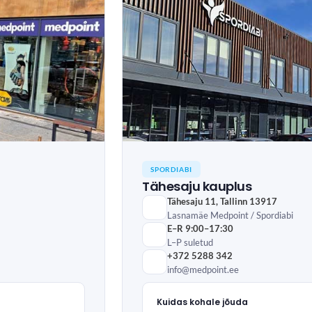
SPORDIABI
Tähesaju kauplus
Tähesaju 11, Tallinn 13917
Lasnamäe Medpoint / Spordiabi
E–R 9:00–17:30
L–P suletud
+372 5288 342
info@medpoint.ee
Kuidas kohale jõuda