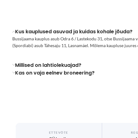
Kus kauplused asuvad ja kuidas kohale jõuda?
Bussijaama kauplus asub Odra 6 / Lastekodu 31, otse Bussijaama v
(Spordiabi) asub Tähesaju 11, Lasnamäel. Mõlema kaupluse juures 
Millised on lahtiolekuajad?
Kas on vaja eelnev broneering?
ETTEVÕTE
REG