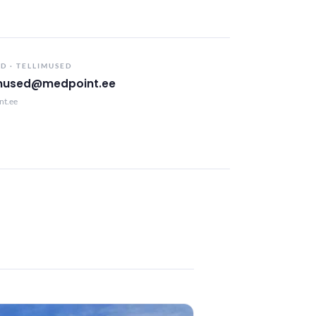
D · TELLIMUSED
imused@medpoint.ee
nt.ee