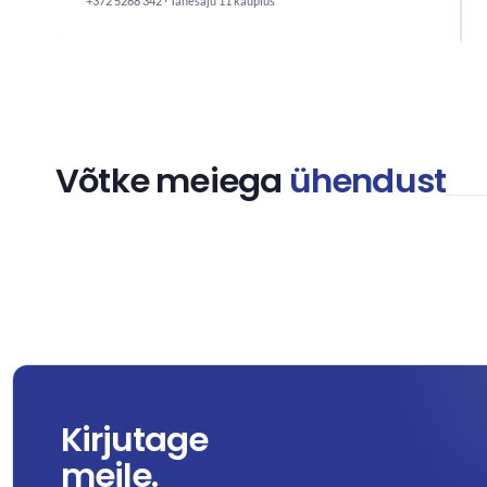
+372 5288 342 · Tähesaju 11 kauplus
Võtke meiega
ühendust
Kirjutage
meile.