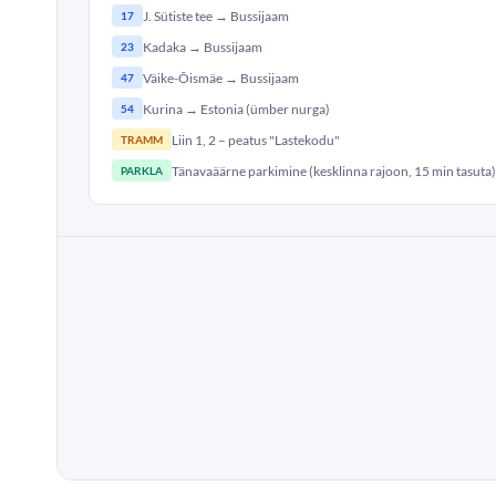
J. Sütiste tee → Bussijaam
17
Kadaka → Bussijaam
23
Väike-Õismäe → Bussijaam
47
Kurina → Estonia (ümber nurga)
54
Liin 1, 2 – peatus "Lastekodu"
TRAMM
Tänavaäärne parkimine (kesklinna rajoon, 15 min tasuta)
PARKLA