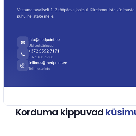
Vastame tavaliselt 1–2 tööpäeva jooksul. Kiireloomuliste küsimuste
puhul helistage meile.
info@medpoint.ee
✉
Üldised päringud
+372 5552 7171
📞
E–R 10:00–17:00
tellimus@medpoint.ee
📦
Tellimuste info
Korduma kippuvad
küsim