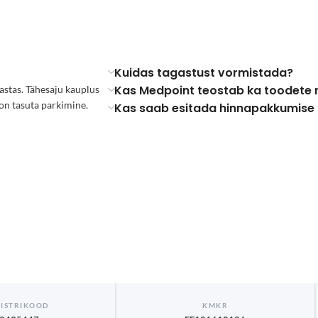
Kuidas tagastust vormistada?
Kas Medpoint teostab ka toodete r
astas. Tähesaju kauplus
on tasuta parkimine.
Kas saab esitada hinnapakkumise 
ISTRIKOOD
KMKR