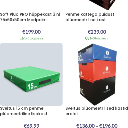
Soft Plüo PRO hüppekast 3in1
Pehme kattega puidust
75x60x50cm Medpoint
plüomeetriline kast
€
199.00
€
239.00
1–3 tööpäeva
1–3 tööpäeva
Sveltus 15 cm pehme
Sveltus plüomeetrilised kastid
plüomeetriline lisakast
eraldi
€
69.99
€
136.00
–
€
196.00