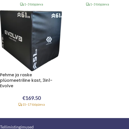
1–3 tööpäeva
1–3 tööpäeva
Pehme ja raske
plüomeetriline kast, 3in1-
Evolve
€
169.50
15–17 tööpäeva
Tellimistingimused