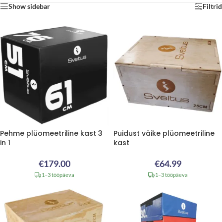
Show sidebar
Filtrid
Pehme plüomeetriline kast 3
Puidust väike plüomeetriline
in 1
kast
€
179.00
€
64.99
1–3 tööpäeva
1–3 tööpäeva