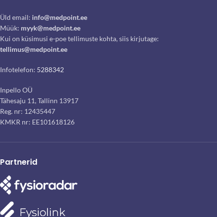
Üld email:
info@medpoint.ee
Müük:
myyk@medpoint.ee
Kui on küsimusi e-poe tellimuste kohta, siis kirjutage:
tellimus@medpoint.ee
Infotelefon:
5288342
Inpello OÜ
Tähesaju 11, Tallinn 13917
Reg. nr: 12435447
KMKR nr: EE101618126
Partnerid