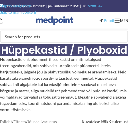
Skip to navigation
Tasuta transport alates 50€ | pakiautomaati 2.05€ | Tel:
5288 342
Skip to main content
Poodi
ME
Hüppekastid / Plyoboxid
Hüppekastid ehk plüomeetrilised kastid on mitmekülgsed
treeningvahendid, mis sobivad suurepäraselt plüomeetrilisteks
harjutusteks, jalgade jõu ja plahvatusliku võimekuse arendamiseks. Neid
kasutatakse sageli jõu-, spordi- ja taastustreeningutel. Hüppekastid
sobivad nii algajatele kui ka edasijõudnutele – saadaval on erineva
kõrguse ja materjaliga mudelid (nt pehmendatud või puidust kastid), mis
võimaldavad turvalist ja tõhusat treeningut. Ideaalne abivahend alakeha
tugevdamiseks, koordinatsiooni parandamiseks ning üldise kehalise
vormi tõstmiseks.
Esileht
/
Fitness
/
Jõusaalivarustus
Kuvatakse kõik 9 tulemust