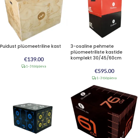
Puidust plüomeetriline kast
3-osaline pehmete
plüomeetriliste kastide
komplekt 30/45/60cm
€
139.00
1–3 tööpäeva
€
595.00
1–3 tööpäeva