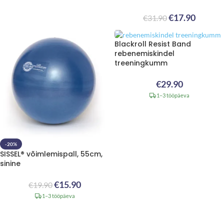
€
17.90
€
31.90
Blackroll Resist Band
rebenemiskindel
treeningkumm
€
29.90
1–3 tööpäeva
-20%
SISSEL® võimlemispall, 55cm,
sinine
€
15.90
€
19.90
1–3 tööpäeva