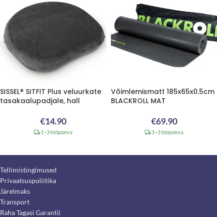
SISSEL® SITFIT Plus veluurkate
Võimlemismatt 185x65x0.5cm
tasakaalupadjale, hall
BLACKROLL MAT
€
14.90
€
69.90
1–3 tööpäeva
1–3 tööpäeva
Tellimistingimused
Privaatsuspoliitika
Järelmaks
Transport
Raha Tagasi Garantii