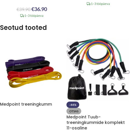
1–3 tööpäeva
€
36.90
€
39.90
1–3 tööpäeva
Seotud tooted
Medpoint treeningkumm
-44%
OTSAS
Medpoint Tuub-
treeningkummide komplekt
11-osaline