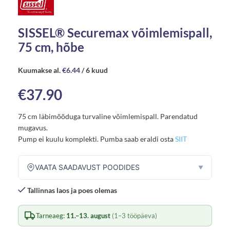
SISSEL® Securemax võimlemispall,
75 cm, hõbe
Kuumakse al.
€
6.44
/ 6 kuud
€
37.90
75 cm läbimõõduga turvaline võimlemispall. Parendatud
mugavus.
Pump ei kuulu komplekti. Pumba saab eraldi osta
SIIT
VAATA SAADAVUST POODIDES
▼
Tallinnas laos ja poes olemas
Tarneaeg:
11.–13. august
(1–3 tööpäeva)