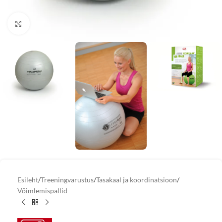
Vaata suuremat pilti
Esileht
/
Treeningvarustus
/
Tasakaal ja koordinatsioon
/
Võimlemispallid