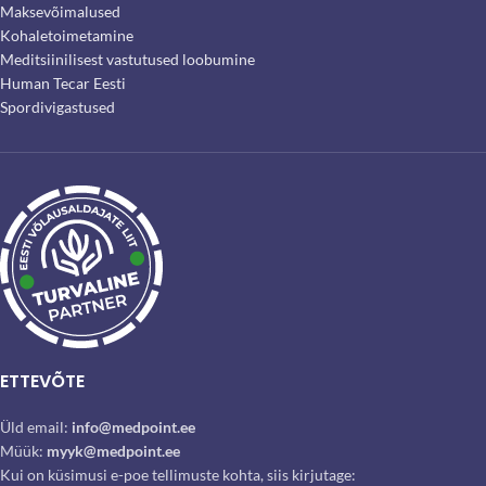
Maksevõimalused
Kohaletoimetamine
Meditsiinilisest vastutused loobumine
Human Tecar Eesti
Spordivigastused
ETTEVÕTE
Üld email:
info@medpoint.ee
Müük:
myyk@medpoint.ee
Kui on küsimusi e-poe tellimuste kohta, siis kirjutage: