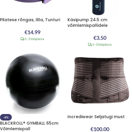
Pilatese rõngas, lilla, Tunturi
Käsipump 24.5 cm
võimlemispallidele
€
14.99
€
3.50
1–3 tööpäeva
1–3 tööpäeva
Incrediwear Seljatugi must
-8%
BLACKROLL® GYMBALL 65cm
Võimlemispall
€
100.00