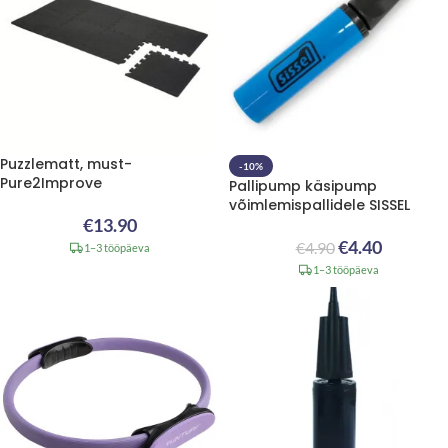
Puzzlematt, must-
-10%
Pure2Improve
Pallipump käsipump
võimlemispallidele SISSEL
€
13.90
€
4.40
€
4.90
1–3 tööpäeva
1–3 tööpäeva