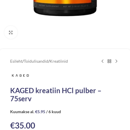
Vaata suuremat pilti
Esileht
/
Toidulisandid
/
Kreatiinid
KAGED kreatiin HCl pulber –
75serv
Kuumakse al.
€
5.95
/ 6 kuud
€
35.00