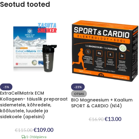
Seotud tooted
-5%
-23%
ExtraCellMatrix ECM
OTSAS
Kollageen- täiuslik preparaat
BIO Magneesium + Kaalium
sidemetele, kõhredele,
SPORT & CARDIO (N14)
kõõlustele, luudele ja
sidekoele (apelsini)
€
13.00
€
16.90
€
109.00
€
115.00
1–3 tööpäeva