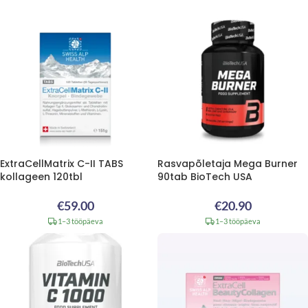
ExtraCellMatrix C-II TABS
Rasvapõletaja Mega Burner
kollageen 120tbl
90tab BioTech USA
€
59.00
€
20.90
1–3 tööpäeva
1–3 tööpäeva