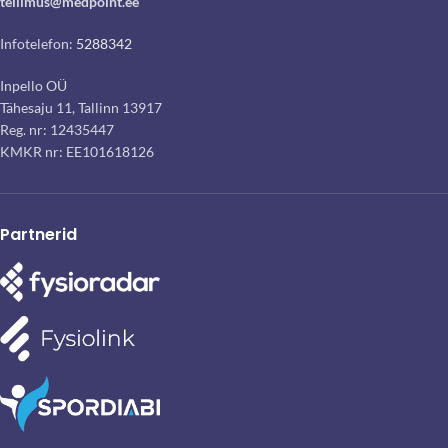
tellimus@medpoint.ee
Infotelefon:
5288342
Inpello OÜ
Tähesaju 11, Tallinn 13917
Reg. nr: 12435447
KMKR nr: EE101618126
Partnerid