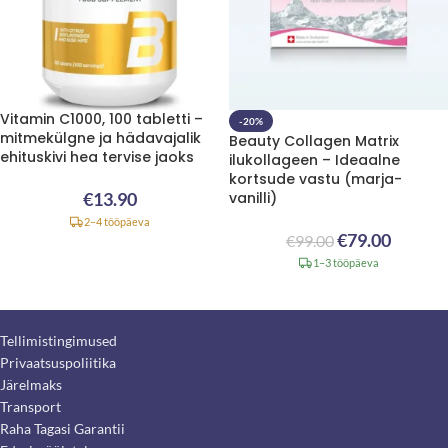
Vitamin C1000, 100 tabletti –
-20%
mitmekülgne ja hädavajalik
Beauty Collagen Matrix
ehituskivi hea tervise jaoks
ilukollageen – Ideaalne
kortsude vastu (marja-
€
13.90
vanilli)
2–4 tööpäeva
€
79.00
€
99.00
1–3 tööpäeva
Tellimistingimused
Privaatsuspoliitika
Järelmaks
Transport
Raha Tagasi Garantii