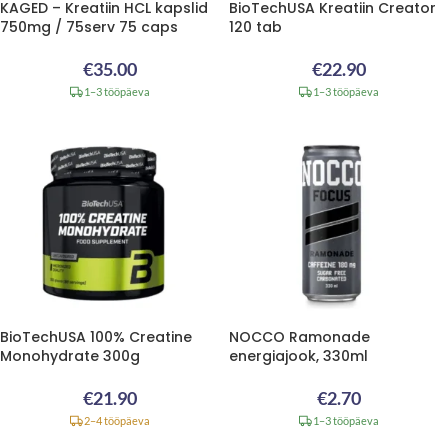
KAGED – Kreatiin HCL kapslid
BioTechUSA Kreatiin Creator
750mg / 75serv 75 caps
120 tab
€
35.00
€
22.90
1–3 tööpäeva
1–3 tööpäeva
BioTechUSA 100% Creatine
NOCCO Ramonade
Monohydrate 300g
energiajook, 330ml
€
21.90
€
2.70
2–4 tööpäeva
1–3 tööpäeva