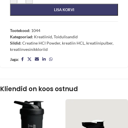
LISA KORVI
Tootekood:
1044
Kategooriad:
Kreatiinid
,
Toidulisandid
Sildid:
Creatine HCl Powder
,
kreatiin HCL
,
kreatiinipulber
,
kreatiinvesinikkloriid
Jaga:
Kliendid on koos ostnud