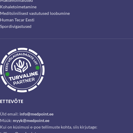
Maksevõimalused
Kohaletoimetamine
Meditsiinilisest vastutused loobumine
Human Tecar Eesti
Spordivigastused
ETTEVÕTE
Üld email:
info@medpoint.ee
Müük:
myyk@medpoint.ee
Kui on küsimusi e-poe tellimuste kohta, siis kirjutage: