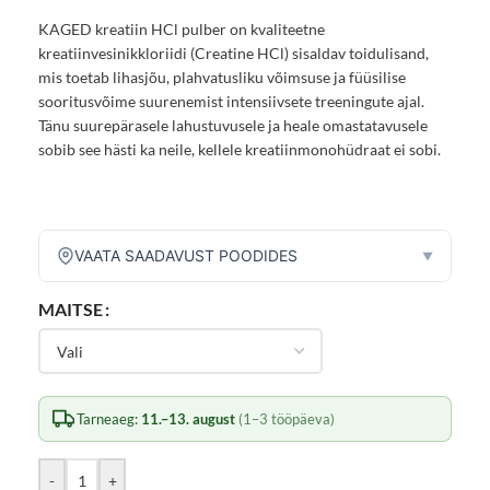
KAGED kreatiin HCl pulber on kvaliteetne
kreatiinvesinikkloriidi (Creatine HCl) sisaldav toidulisand,
mis toetab lihasjõu, plahvatusliku võimsuse ja füüsilise
sooritusvõime suurenemist intensiivsete treeningute ajal.
Tänu suurepärasele lahustuvusele ja heale omastatavusele
sobib see hästi ka neile, kellele kreatiinmonohüdraat ei sobi.
VAATA SAADAVUST POODIDES
▼
MAITSE
Tarneaeg:
11.–13. august
(1–3 tööpäeva)
-
+