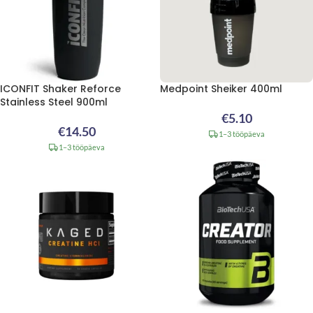
ICONFIT Shaker Reforce
Medpoint Sheiker 400ml
Stainless Steel 900ml
€
5.10
€
14.50
1–3 tööpäeva
1–3 tööpäeva