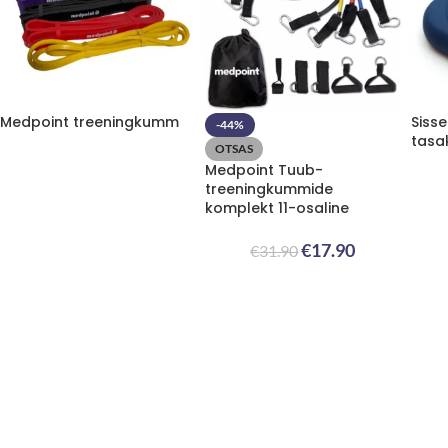
Medpoint treeningkumm
Sissel
-44%
tasak
OTSAS
Medpoint Tuub-
treeningkummide
komplekt 11-osaline
€
17.90
€
31.90