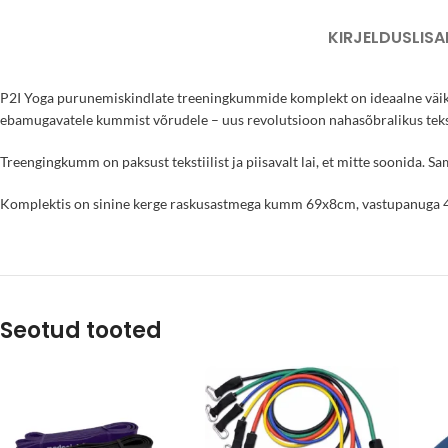
KIRJELDUS
LISA
P2I Yoga purunemiskindlate treeningkummide komplekt on ideaalne väikse
ebamugavatele kummist võrudele – uus revolutsioon nahasõbralikus tekst
Treengingkumm on paksust tekstiilist ja piisavalt lai, et mitte soonida.
Komplektis on sinine kerge raskusastmega kumm 69x8cm, vastupanuga 
Seotud tooted