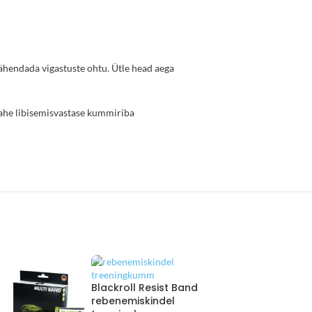
ähendada vigastuste ohtu. Ütle head aega
 kahe libisemisvastase kummiriba
Blackroll Resist Band
rebenemiskindel