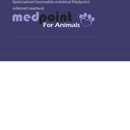
Spetsiaalsed loomadele mõeldud Medpoint
sidemed saadaval.