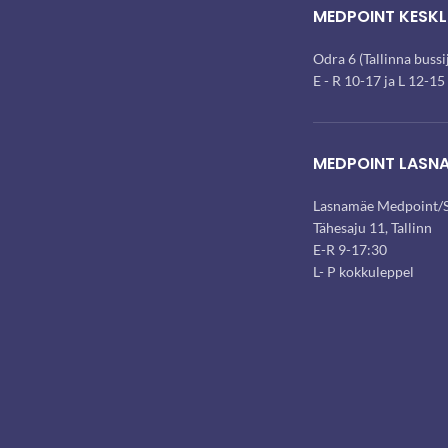
MEDPOINT KESKL
Odra 6 (Tallinna buss
E - R 10-17 ja L 12-15
MEDPOINT LASN
Lasnamäe Medpoint/S
Tähesaju 11, Tallinn
E-R 9-17:30
L- P kokkuleppel