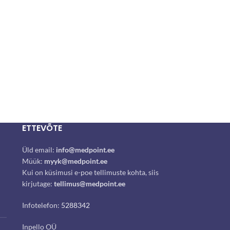
ETTEVÕTE
Üld email:
info@medpoint.ee
Müük:
myyk@medpoint.ee
Kui on küsimusi e-poe tellimuste kohta, siis
kirjutage:
tellimus@medpoint.ee
Infotelefon:
5288342
Inpello OÜ