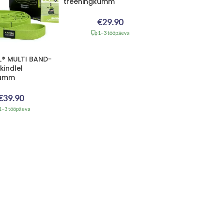
treeningkumm
€
29.90
1–3 tööpäeva
® MULTI BAND-
kindlel
kumm
€
39.90
1–3 tööpäeva