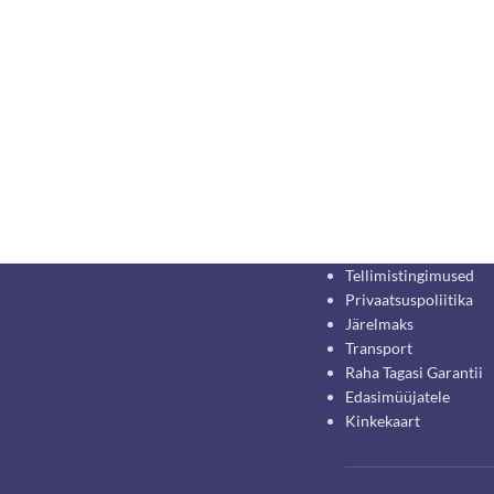
Tellimistingimused
Privaatsuspoliitika
Järelmaks
Transport
Raha Tagasi Garantii
Edasimüüjatele
Kinkekaart