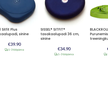
 Sitfit Plus
SISSEL® SITFIT®
BLACKROLL
aalupadi, sinine
tasakaalupadi 36 cm,
Purunemis
sinine
treening
€
39.90
€
34.90
1–3 tööpäeva
1–3 tööpäeva