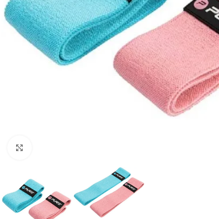
Vaata suuremat pilti