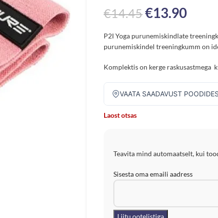
€
13.90
€
14.45
P2I Yoga purunemiskindlate treening
purunemiskindel treeningkumm on idea
Komplektis on kerge raskusastmega 
VAATA SAADAVUST POODIDE
Laost otsas
Teavita mind automaatselt, kui tood
Sisesta oma emaili aadress