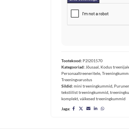
Tootekood:
P2I201570
Kategooriad:
Jõusaal
,
Kodus treenijal
Personaaltreeneritele
,
Treeningkummi
Treeningvarustus
Sildid:
mini treeningkummid
,
Purunem
tekstiilist treeningkummid
,
treening
komplekt
,
väikesed treeningkummid
Jaga: