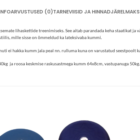
INFO
ARVUSTUSED (0)
TARNEVIISID JA HINNAD
JÄRELMAKS
mate lihaskettide treenimiseks. See aitab parandada keha staatikat ja v
iilis, mille sisse on õmmeldud ka lateksivaba kummi.
 Samuti ei hakka kumm jala peal nn. rulluma kuna on varustatud seestpoolt
40kg ja roosa keskmise raskusastmega kumm 64x8cm, vastupanuga 50kg.