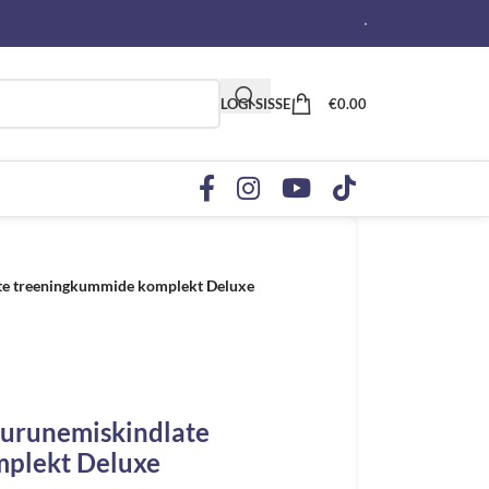
LOGI SISSE
€
0.00
te treeningkummide komplekt Deluxe
urunemiskindlate
plekt Deluxe