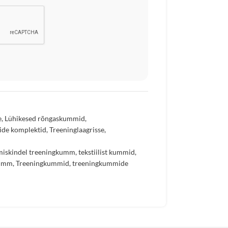
e
,
Lühikesed rõngaskummid
,
de komplektid
,
Treeninglaagrisse
,
iskindel treeningkumm
,
tekstiilist kummid
,
kumm
,
Treeningkummid
,
treeningkummide