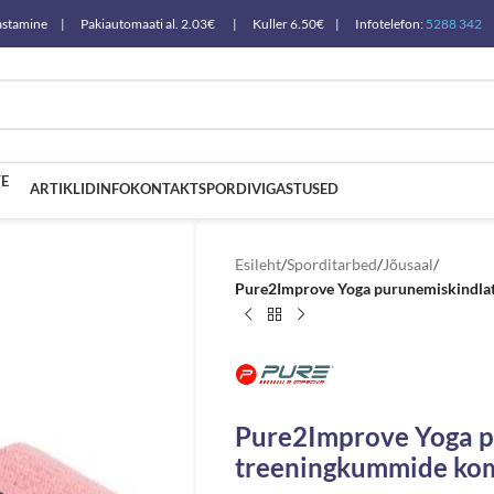
a tagastamine | Pakiautomaati al. 2.03€ | Kuller 6.50€ | Infotelefon:
5288 342
E
ARTIKLID
INFO
KONTAKT
SPORDIVIGASTUSED
Esileht
/
Sporditarbed
/
Jõusaal
/
Pure2Improve Yoga purunemiskindla
Pure2Improve Yoga p
treeningkummide kom