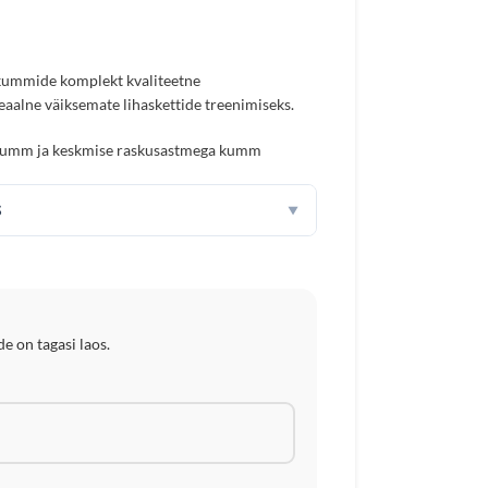
kummide komplekt kvaliteetne
alne väiksemate lihaskettide treenimiseks.
kumm ja keskmise raskusastmega kumm
S
▼
e on tagasi laos.