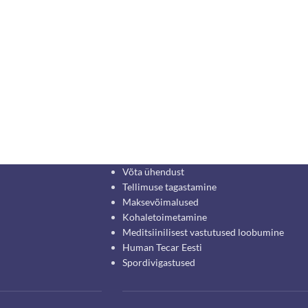
Võta ühendust
Tellimuse tagastamine
Maksevõimalused
Kohaletoimetamine
Meditsiinilisest vastutused loobumine
Human Tecar Eesti
Spordivigastused