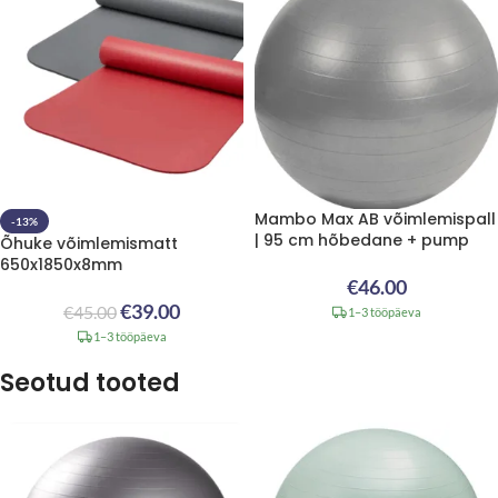
Mambo Max AB võimlemispall
-13%
| 95 cm hõbedane + pump
Õhuke võimlemismatt
650x1850x8mm
€
46.00
€
39.00
€
45.00
1–3 tööpäeva
1–3 tööpäeva
Seotud tooted