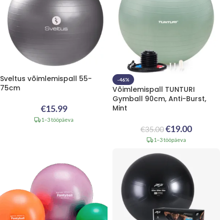
Sveltus võimlemispall 55-
-46%
75cm
Võimlemispall TUNTURI
Gymball 90cm, Anti-Burst,
€
15.99
Mint
1–3 tööpäeva
€
19.00
€
35.00
1–3 tööpäeva