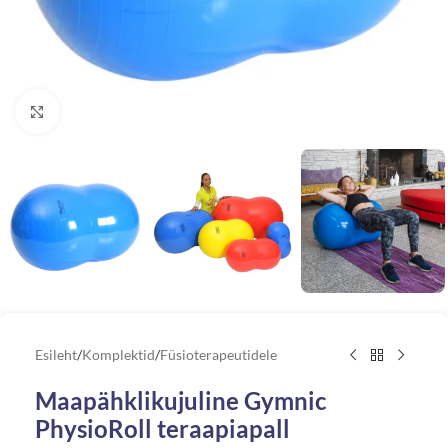
Vaata suuremat pilti
Esileht
/
Komplektid
/
Füsioterapeutidele
Maapähklikujuline Gymnic
PhysioRoll teraapiapall