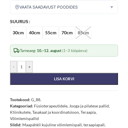
VAATA SAADAVUST POODIDES
▼
SUURUS
30cm
40cm
55cm
70cm
85cm
Tarneaeg:
10.–12. august
(1–3 tööpäeva)
-
+
LISA KORVI
Tootekood:
G_88.
Kategooriad:
Füsioterapeutidele
,
Jooga ja pilatese pallid
,
Kliinikutele
,
Tasakaal ja koordinatsioon
,
Teraapia
,
Võimlemispallid
Sildid:
Maapähkli kujuline võimlemispall
,
teraapiapall
,