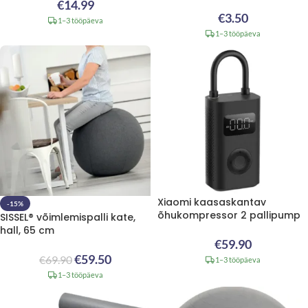
€
14.99
€
3.50
1–3 tööpäeva
1–3 tööpäeva
Xiaomi kaasaskantav
-15%
õhukompressor 2 pallipump
SISSEL® võimlemispalli kate,
hall, 65 cm
€
59.90
€
59.50
€
69.90
1–3 tööpäeva
1–3 tööpäeva