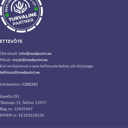
ETTEVÕTE
Üld email:
info@medpoint.ee
Müük:
myyk@medpoint.ee
Kui on küsimusi e-poe tellimuste kohta, siis kirjutage:
tellimus@medpoint.ee
Infotelefon:
5288342
Inpello OÜ
Tähesaju 11, Tallinn 13917
Reg. nr: 12435447
KMKR nr: EE101618126