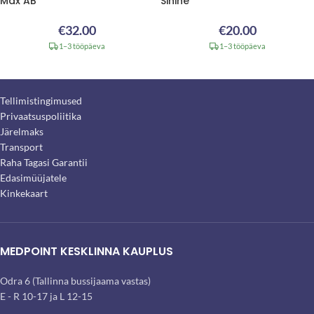
Max AB
Sinine
€
32.00
€
20.00
1–3 tööpäeva
1–3 tööpäeva
Tellimistingimused
Privaatsuspoliitika
Järelmaks
Transport
Raha Tagasi Garantii
Edasimüüjatele
Kinkekaart
MEDPOINT KESKLINNA KAUPLUS
Odra 6 (Tallinna bussijaama vastas)
E - R 10-17 ja L 12-15