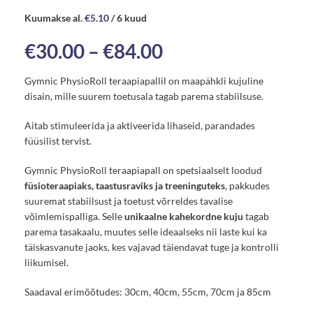
Kuumakse al.
€
5.10
/ 6 kuud
€
30.00
–
€
84.00
Gymnic PhysioRoll teraapiapallil on maapähkli kujuline
disain, mille suurem toetusala tagab parema stabiilsuse.
Aitab stimuleerida ja aktiveerida lihaseid, parandades
füüsilist tervist.
Gymnic PhysioRoll teraapiapall on spetsiaalselt loodud
füsioteraapiaks, taastusraviks ja treeninguteks
, pakkudes
suuremat stabiilsust ja toetust võrreldes tavalise
võimlemispalliga. Selle
unikaalne kahekordne kuju
tagab
parema tasakaalu, muutes selle ideaalseks nii laste kui ka
täiskasvanute jaoks, kes vajavad täiendavat tuge ja kontrolli
liikumisel.
Saadaval erimõõtudes: 30cm, 40cm, 55cm, 70cm ja 85cm