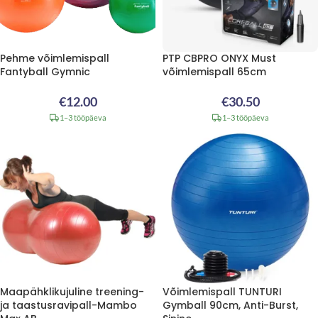
Pehme võimlemispall
PTP CBPRO ONYX Must
Fantyball Gymnic
võimlemispall 65cm
€
12.00
€
30.50
1–3 tööpäeva
1–3 tööpäeva
Maapähklikujuline treening-
Võimlemispall TUNTURI
ja taastusravipall-Mambo
Gymball 90cm, Anti-Burst,