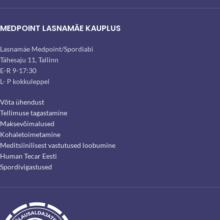
MEDPOINT LASNAMÄE KAUPLUS
Lasnamäe Medpoint/Spordiabi
Tähesaju 11, Tallinn
E-R 9-17:30
L- P kokkuleppel
Võta ühendust
Tellimuse tagastamine
Maksevõimalused
Kohaletoimetamine
Meditsiinilisest vastutused loobumine
Human Tecar Eesti
Spordivigastused