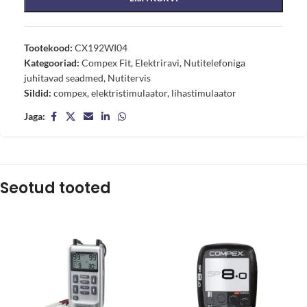
Tootekood:
CX192WI04
Kategooriad:
Compex Fit
,
Elektriravi
,
Nutitelefoniga
juhitavad seadmed
,
Nutitervis
Sildid:
compex
,
elektristimulaator
,
lihastimulaator
Jaga:
Seotud tooted