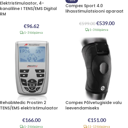
Elektristimulaator, 4-
Compex Sport 4.0
kanaliline I TENS/EMS Digital
lihasstimulatsiooni aparaat
RM
€
539.00
€
599.00
€
96.62
1–3 tööpäeva
1–3 tööpäeva
RehabMedic Prostim 2
Compex Põlvetugiside valu
TENS/EMS elektristimulaator
leevendamiseks
€
166.00
€
151.00
1–3 tööpäeva
11–13 tööpäeva