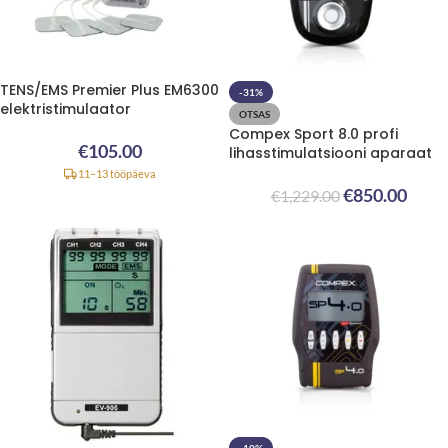
TENS/EMS Premier Plus EM6300
-31%
elektristimulaator
OTSAS
Compex Sport 8.0 profi
€
105.00
lihasstimulatsiooni aparaat
11–13 tööpäeva
€
850.00
€
1,229.00
-10%