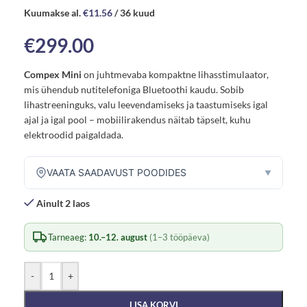
Kuumakse al.
€
11.56
/ 36 kuud
€
299.00
Compex Mini
on juhtmevaba kompaktne lihasstimulaator,
mis ühendub nutitelefoniga Bluetoothi kaudu. Sobib
lihastreeninguks, valu leevendamiseks ja taastumiseks igal
ajal ja igal pool – mobiilirakendus näitab täpselt, kuhu
elektroodid paigaldada.
VAATA SAADAVUST POODIDES
▼
Ainult 2 laos
Tarneaeg:
10.–12. august
(1–3 tööpäeva)
-
+
LISA KORVI