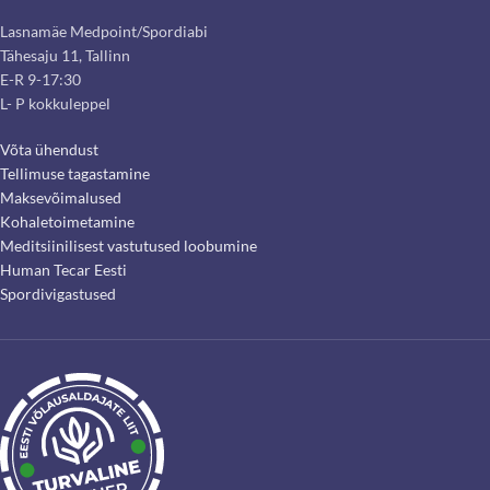
Lasnamäe Medpoint/Spordiabi
Tähesaju 11, Tallinn
E-R 9-17:30
L- P kokkuleppel
Võta ühendust
Tellimuse tagastamine
Maksevõimalused
Kohaletoimetamine
Meditsiinilisest vastutused loobumine
Human Tecar Eesti
Spordivigastused