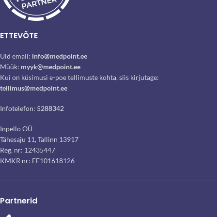
ETTEVÕTE
Üld email:
info@medpoint.ee
Müük:
myyk@medpoint.ee
Kui on küsimusi e-poe tellimuste kohta, siis kirjutage:
tellimus@medpoint.ee
Infotelefon:
5288342
Inpello OÜ
Tähesaju 11, Tallinn 13917
Reg. nr: 12435447
KMKR nr: EE101618126
Partnerid