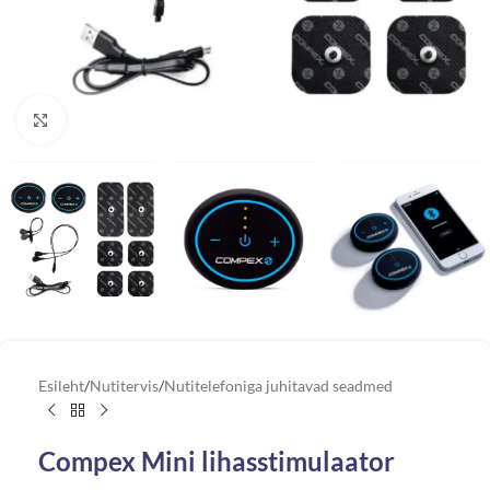
Vaata suuremat pilti
Esileht
/
Nutitervis
/
Nutitelefoniga juhitavad seadmed
Compex Mini lihasstimulaator