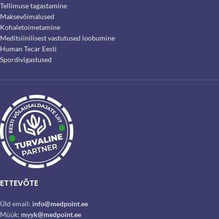
Tellimuse tagastamine
Maksevõimalused
Kohaletoimetamine
Meditsiinilisest vastutused loobumine
Human Tecar Eesti
Spordivigastused
ETTEVÕTE
Üld email:
info@medpoint.ee
Müük:
myyk@medpoint.ee