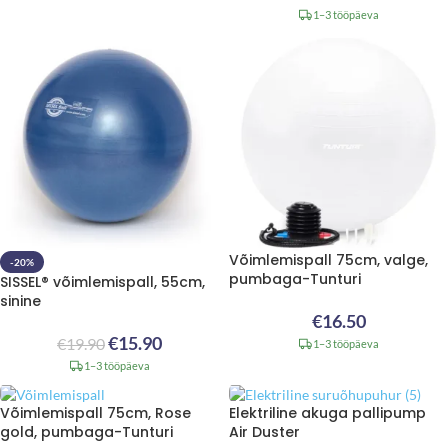
1–3 tööpäeva
Võimlemispall 75cm, valge,
-20%
pumbaga-Tunturi
SISSEL® võimlemispall, 55cm,
sinine
€
16.50
€
15.90
€
19.90
1–3 tööpäeva
1–3 tööpäeva
Võimlemispall 75cm, Rose
Elektriline akuga pallipump
gold, pumbaga-Tunturi
Air Duster