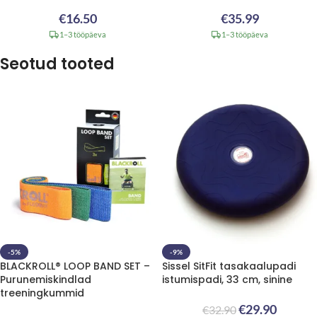
€
16.50
€
35.99
1–3 tööpäeva
1–3 tööpäeva
Seotud tooted
-5%
-9%
BLACKROLL® LOOP BAND SET –
Sissel SitFit tasakaalupadi
Purunemiskindlad
istumispadi, 33 cm, sinine
treeningkummid
€
29.90
€
32.90