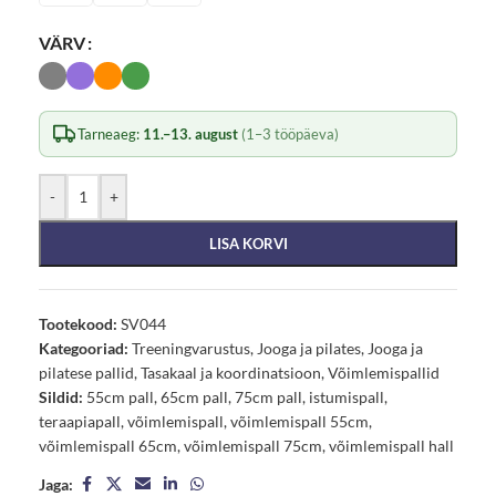
VÄRV
Tarneaeg:
11.–13. august
(1–3 tööpäeva)
-
+
LISA KORVI
Tootekood:
SV044
Kategooriad:
Treeningvarustus
,
Jooga ja pilates
,
Jooga ja
pilatese pallid
,
Tasakaal ja koordinatsioon
,
Võimlemispallid
Sildid:
55cm pall
,
65cm pall
,
75cm pall
,
istumispall
,
teraapiapall
,
võimlemispall
,
võimlemispall 55cm
,
võimlemispall 65cm
,
võimlemispall 75cm
,
võimlemispall hall
Jaga: