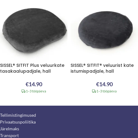
SISSEL® SITFIT Plus veluurkate
SISSEL® SITFIT® veluurist kate
tasakaalupadjale, hall
istumispadjale, hall
€
14.90
€
14.90
1–3 tööpäeva
1–3 tööpäeva
Tellimistingimused
Privaatsuspoliitika
Järelmaks
Transport