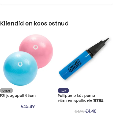
Kliendid on koos ostnud
OTSAS
-10%
P2I joogapall 65cm
Pallipump käsipump
võimlemispallidele SISSEL
€
15.89
€
4.40
€
4.90