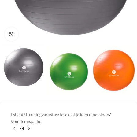
Vaata suuremat pilti
Esileht
/
Treeningvarustus
/
Tasakaal ja koordinatsioon
/
Võimlemispallid