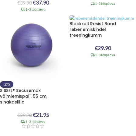
€
37.90
€
39.90
1–3 tööpäeva
1–3 tööpäeva
Blackroll Resist Band
rebenemiskindel
treeningkumm
€
29.90
1–3 tööpäeva
-27%
SISSEL® Securemax
võimlemispall, 55 cm,
sinakaslilla
€
21.95
€
29.90
1–3 tööpäeva