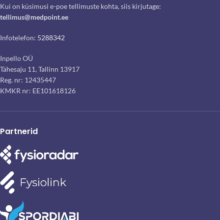
Kui on küsimusi e-poe tellimuste kohta, siis kirjutage:
tellimus@medpoint.ee
Infotelefon:
5288342
Inpello OÜ
Tähesaju 11, Tallinn 13917
Reg. nr: 12435447
KMKR nr: EE101618126
Partnerid