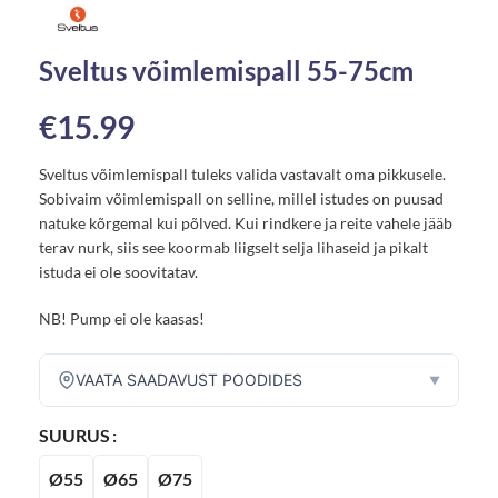
Sveltus võimlemispall 55-75cm
€
15.99
Sveltus võimlemispall tuleks valida vastavalt oma pikkusele.
Sobivaim võimlemispall on selline, millel istudes on puusad
natuke kõrgemal kui põlved. Kui rindkere ja reite vahele jääb
terav nurk, siis see koormab liigselt selja lihaseid ja pikalt
istuda ei ole soovitatav.
NB! Pump ei ole kaasas!
VAATA SAADAVUST POODIDES
▼
SUURUS
Ø55
Ø65
Ø75