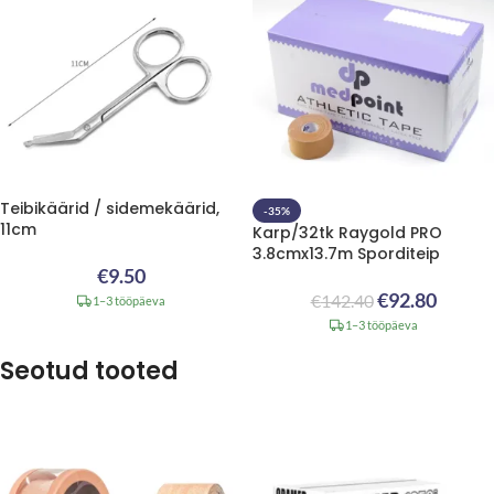
Teibikäärid / sidemekäärid,
-35%
11cm
Karp/32tk Raygold PRO
3.8cmx13.7m Sporditeip
€
9.50
€
92.80
€
142.40
1–3 tööpäeva
1–3 tööpäeva
Seotud tooted