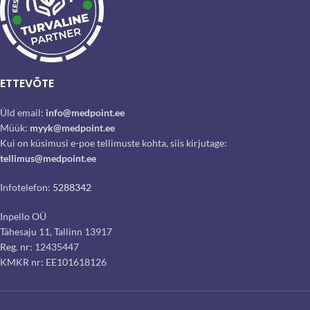
ETTEVÕTE
Üld email:
info@medpoint.ee
Müük:
myyk@medpoint.ee
Kui on küsimusi e-poe tellimuste kohta, siis kirjutage:
tellimus@medpoint.ee
Infotelefon:
5288342
Inpello OÜ
Tähesaju 11, Tallinn 13917
Reg. nr: 12435447
KMKR nr: EE101618126