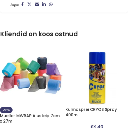
Jaga:
Kliendid on koos ostnud
Külmasprei CRYOS Spray
-33%
400ml
Mueller MWRAP Alusteip 7cm
x 27m
€
6.49