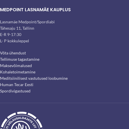
MEDPOINT LASNAMÄE KAUPLUS
Lasnamäe Medpoint/Spordiabi
Tähesaju 11, Tallinn
E-R 9-17:30
L- P kokkuleppel
Võta ühendust
Tellimuse tagastamine
Maksevõimalused
Kohaletoimetamine
Meditsiinilisest vastutused loobumine
Human Tecar Eesti
Spordivigastused