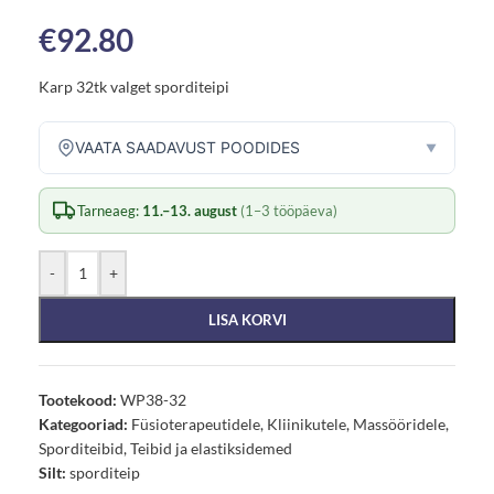
€
92.80
Karp 32tk valget sporditeipi
VAATA SAADAVUST POODIDES
▼
Tarneaeg:
11.–13. august
(1–3 tööpäeva)
-
+
LISA KORVI
Tootekood:
WP38-32
Kategooriad:
Füsioterapeutidele
,
Kliinikutele
,
Massööridele
,
Sporditeibid
,
Teibid ja elastiksidemed
Silt:
sporditeip