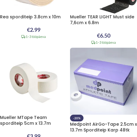
Rea sporditeip 3.8cm x 10m
Mueller TEAR LIGHT Must side
7,6cm x 6.8m
€
2.99
€
6.50
1–3 tööpäeva
1–3 tööpäeva
Mueller MTape Team
-20%
sporditeip 5cm x 13.7m
Medpoint AirGo-Tape 2.5cm x
13.7m Sporditeip Karp 48tk
€
3.99