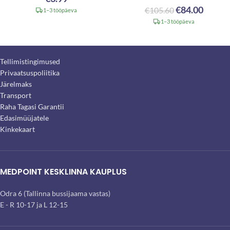
€
84.00
€
105.60
1–3 tööpäeva
1–3 tööpäeva
Tellimistingimused
Privaatsuspoliitika
Järelmaks
Transport
Raha Tagasi Garantii
Edasimüüjatele
Kinkekaart
MEDPOINT KESKLINNA KAUPLUS
Odra 6 (Tallinna bussijaama vastas)
E - R 10-17 ja L 12-15