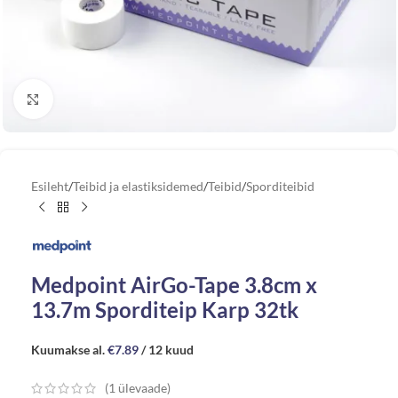
Vaata suuremat pilti
Esileht
/
Teibid ja elastiksidemed
/
Teibid
/
Sporditeibid
Medpoint AirGo-Tape 3.8cm x
13.7m Sporditeip Karp 32tk
Kuumakse al.
€
7.89
/ 12 kuud
(
1
ülevaade)