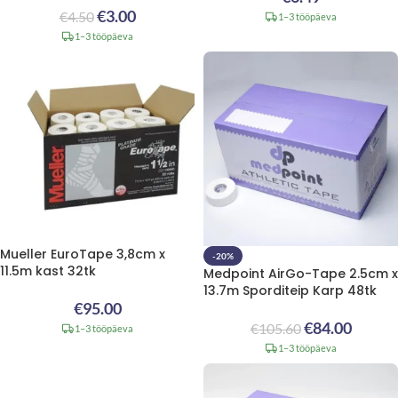
€
3.00
€
4.50
1–3 tööpäeva
1–3 tööpäeva
Mueller EuroTape 3,8cm x
-20%
11.5m kast 32tk
Medpoint AirGo-Tape 2.5cm x
13.7m Sporditeip Karp 48tk
€
95.00
€
84.00
€
105.60
1–3 tööpäeva
1–3 tööpäeva