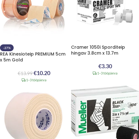
Cramer 1050i Sporditeip
-27%
hingav 3.8cm x 13.7m
REA Kinesioteip PREMIUM 5cm
x 5m Gold
€
3.30
€
10.20
€
13.99
1–3 tööpäeva
1–3 tööpäeva