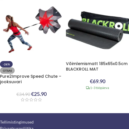
Võimlemismatt 185x65x0.5cm
-26%
BLACKROLL MAT
OTSAS
Pure2Improve Speed Chute –
€
69.90
jooksuvari
1–3 tööpäeva
€
25.90
€
34.90
Tellimistingimused
Privaatsuspoliitika