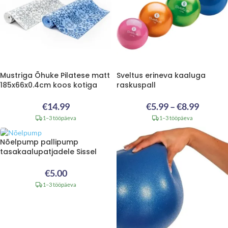
Mustriga Õhuke Pilatese matt
Sveltus erineva kaaluga
185x66x0.4cm koos kotiga
raskuspall
€
14.99
€
5.99
–
€
8.99
1–3 tööpäeva
1–3 tööpäeva
Nõelpump pallipump
tasakaalupatjadele Sissel
€
5.00
1–3 tööpäeva