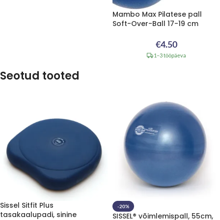
Mambo Max Pilatese pall
Soft-Over-Ball 17-19 cm
€
4.50
1–3 tööpäeva
Seotud tooted
Sissel Sitfit Plus
-20%
tasakaalupadi, sinine
SISSEL® võimlemispall, 55cm,