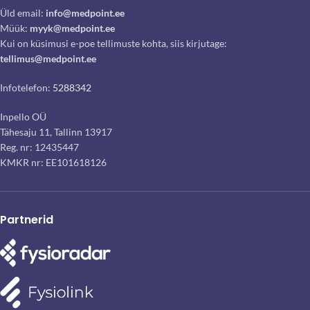
Üld email:
info@medpoint.ee
Müük:
myyk@medpoint.ee
Kui on küsimusi e-poe tellimuste kohta, siis kirjutage:
tellimus@medpoint.ee
Infotelefon:
5288342
Inpello OÜ
Tähesaju 11, Tallinn 13917
Reg. nr: 12435447
KMKR nr: EE101618126
Partnerid