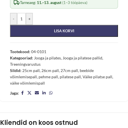
Tarneaeg:
11.–13. august
(1–3 tööpäeva)
-
+
LISA KORVI
Tootekood:
04-0101
Kategooriad:
Jooga ja pilates
,
Jooga ja pilatese pallid
,
Treeningvarustus
Sildid:
25cm pall
,
26cm pall
,
27cm pall
,
beebide
võimlemisepall
,
pehme pall
,
pilatese pall
,
Väike pilatse pall
,
väike võimlemispall
Jaga:
Kliendid on koos ostnud