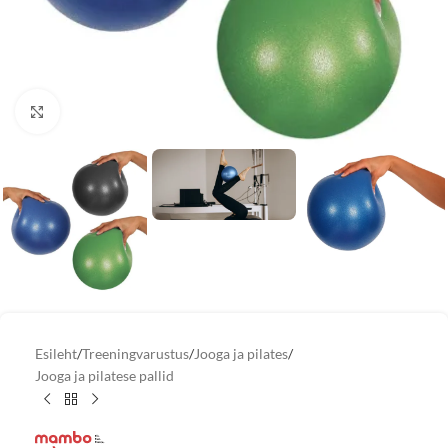
Vaata suuremat pilti
Esileht
/
Treeningvarustus
/
Jooga ja pilates
/
Jooga ja pilatese pallid