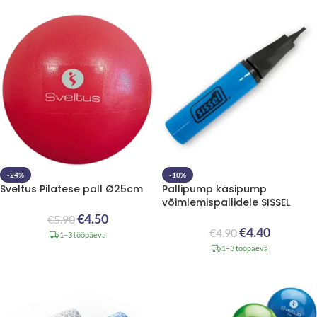
-24%
-10%
Sveltus Pilatese pall Ø25cm
Pallipump käsipump
võimlemispallidele SISSEL
€
4.50
€
5.90
€
4.40
€
4.90
1–3 tööpäeva
1–3 tööpäeva