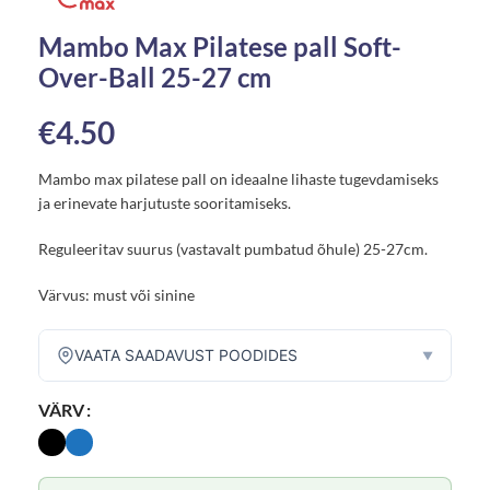
Mambo Max Pilatese pall Soft-
Over-Ball 25-27 cm
€
4.50
Mambo max pilatese pall on ideaalne lihaste tugevdamiseks
ja erinevate harjutuste sooritamiseks.
Reguleeritav suurus (vastavalt pumbatud õhule) 25-27cm.
Värvus: must või sinine
VAATA SAADAVUST POODIDES
▼
VÄRV