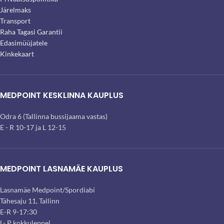
Järelmaks
Transport
Raha Tagasi Garantii
Edasimüüjatele
Kinkekaart
MEDPOINT KESKLINNA KAUPLUS
Odra 6 (Tallinna bussijaama vastas)
E - R 10-17 ja L 12-15
MEDPOINT LASNAMÄE KAUPLUS
Lasnamäe Medpoint/Spordiabi
Tähesaju 11, Tallinn
E-R 9-17:30
L- P kokkuleppel