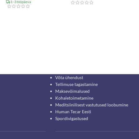
1–3 tööpäeva
Võta ühendust
Tellimuse tagastamine
Maksevõimalused
Kohaletoimetamine
Meditsiinilisest vastutused loobumine
Human Tecar Eesti
Spordivigastused