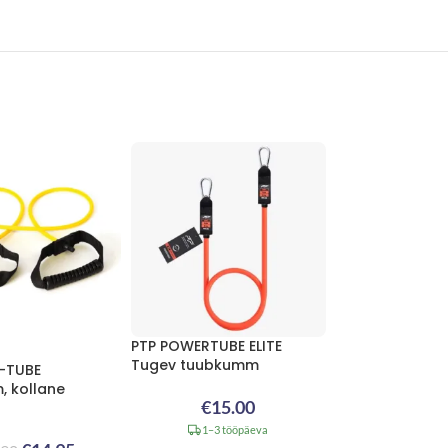
PTP POWERTUBE ELITE
Tugev tuubkumm
T-TUBE
 kollane
€
15.00
1–3 tööpäeva