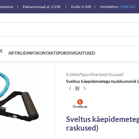
a tagastamine | Pakiautomaati al. 2.03€ | Kuller 6.50€ | Infotelefon:
5288 342
E
ARTIKLID
INFO
KONTAKT
SPORDIVIGASTUSED
Esileht
/
Sporditarbed
/
Jõusaal
/
Sveltus käepidemetega tuubkummid (
Sveltus käepidemete
raskused)