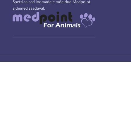
Spetsiaalsed loomadele mõeldud Medpoint
sidemed saadaval.