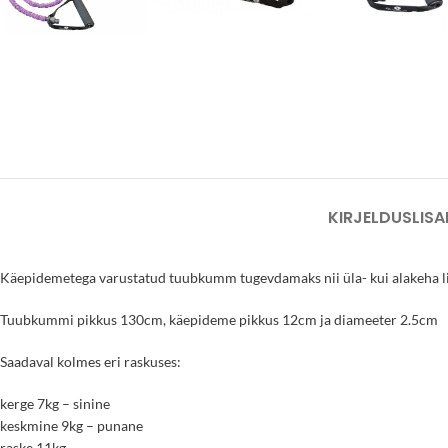
KIRJELDUS
LISA
Käepidemetega varustatud tuubkumm tugevdamaks nii üla- kui alakeha li
Tuubkummi pikkus 130cm, käepideme pikkus 12cm ja diameeter 2.5cm
Saadaval kolmes eri raskuses:
kerge 7kg – sinine
keskmine 9kg – punane
raske 11kg