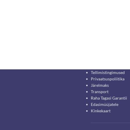
Tellimistingimused
Privaatsuspoliitika
Järelmaks
Transport
Raha Tagasi Garantii
Edasimüüjatele
Kinkekaart