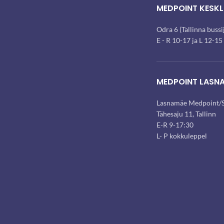
MEDPOINT KESKL
Odra 6 (Tallinna buss
E - R 10-17 ja L 12-15
MEDPOINT LASN
Lasnamäe Medpoint/S
Tähesaju 11, Tallinn
E-R 9-17:30
L- P kokkuleppel