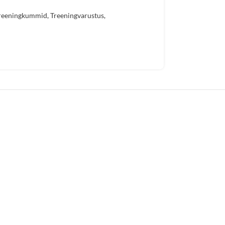
reeningkummid
,
Treeningvarustus
,