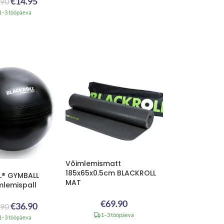
€
14.95
.90
1–3 tööpäeva
Võimlemismatt
185x65x0.5cm BLACKROLL
L® GYMBALL
MAT
lemispall
€
69.90
€
36.90
.90
1–3 tööpäeva
1–3 tööpäeva