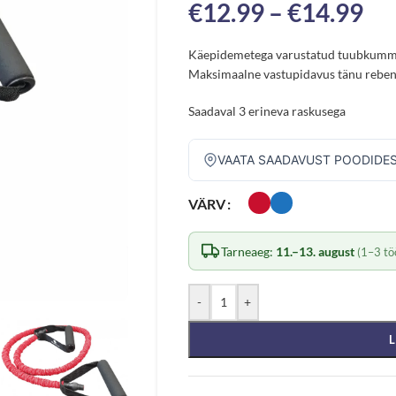
€
12.99
–
€
14.99
Käepidemetega varustatud tuubkumm tu
Maksimaalne vastupidavus tänu rebene
Saadaval 3 erineva raskusega
VAATA SAADAVUST POODIDE
VÄRV
Tarneaeg:
11.–13. august
(1–3 tö
-
+
L