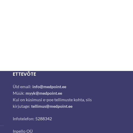
ETTEVÕTE
Üld email:
info@medpoint.ee
Müük:
myyk@medpoint.ee
Kui on küsimusi e-poe tellimuste kohta, siis
kirjutage:
tellimus@medpoint.ee
Infotelefon:
5288342
Inpello OÜ