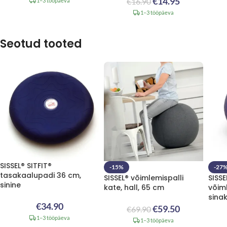
€
14.95
€
16.90
1–3 tööpäeva
1–3 tööpäeva
Seotud tooted
SISSEL® SITFIT®
-15%
-27
tasakaalupadi 36 cm,
SISSEL® võimlemispalli
SISS
sinine
kate, hall, 65 cm
võiml
sinak
€
34.90
€
59.50
€
69.90
1–3 tööpäeva
1–3 tööpäeva