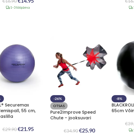
€
14.95
€
16.90
€
16
1–3 tööpäeva
%
-26%
-8%
EL® Securemax
BLACKROL
OTSAS
emispall, 55 cm,
65cm Võim
Pure2Improve Speed
aslilla
Chute – jooksuvari
€
39
€
21.95
€
29.90
€
25.90
€
34.90