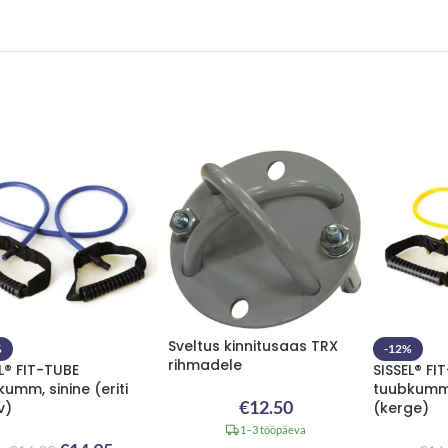
Sveltus kinnitusaas TRX
%
-12%
rihmadele
L® FIT-TUBE
SISSEL® FI
umm, sinine (eriti
tuubkumm,
€
12.50
v)
(kerge)
1–3 tööpäeva