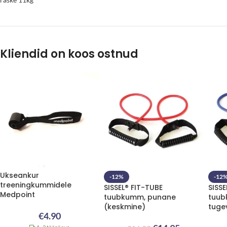
Kliendid on koos ostnud
Ukseankur
-12%
-12
treeningkummidele
SISSEL® FIT-TUBE
SISSE
Medpoint
tuubkumm, punane
tuubk
(keskmine)
tuge
€
4.90