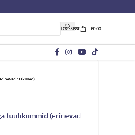
LOGI SISSE
€
0.00
erinevad raskused)
ga tuubkummid (erinevad