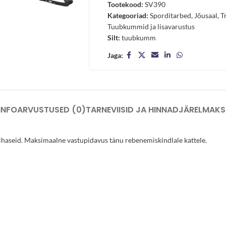
Tootekood:
SV390
Kategooriad:
Sporditarbed
,
Jõusaal
,
T
Tuubkummid ja lisavarustus
Silt:
tuubkumm
Jaga:
INFO
ARVUSTUSED (0)
TARNEVIISID JA HINNAD
JÄRELMAKS
haseid. Maksimaalne vastupidavus tänu rebenemiskindlale kattele.