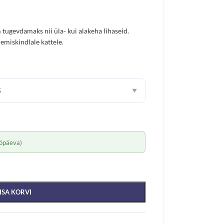
gevdamaks nii üla- kui alakeha lihaseid.
miskindlale kattele.
S
▼
öpäeva)
ISA KORVI