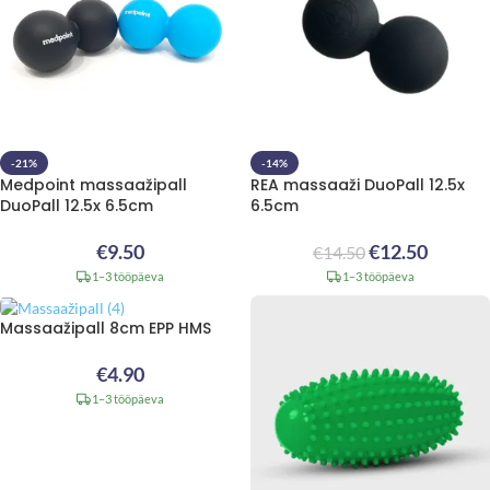
-21%
-14%
Medpoint massaažipall
REA massaaži DuoPall 12.5x
DuoPall 12.5x 6.5cm
6.5cm
€
9.50
€
12.50
€
14.50
1–3 tööpäeva
1–3 tööpäeva
Massaažipall 8cm EPP HMS
€
4.90
1–3 tööpäeva