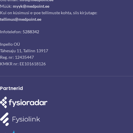
Müük:
myyk@medpoint.ee
Kui on küsimusi e-poe tellimuste kohta, siis kirjutage:
tellimus@medpoint.ee
Infotelefon:
5288342
Inpello OÜ
Tähesaju 11, Tallinn 13917
Reg. nr: 12435447
KMKR nr: EE101618126
Partnerid