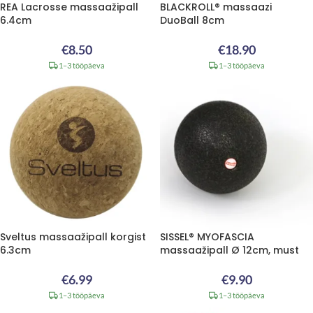
REA Lacrosse massaažipall
BLACKROLL® massaazi
6.4cm
DuoBall 8cm
€
8.50
€
18.90
1–3 tööpäeva
1–3 tööpäeva
Sveltus massaažipall korgist
SISSEL® MYOFASCIA
6.3cm
massaažipall Ø 12cm, must
€
6.99
€
9.90
1–3 tööpäeva
1–3 tööpäeva