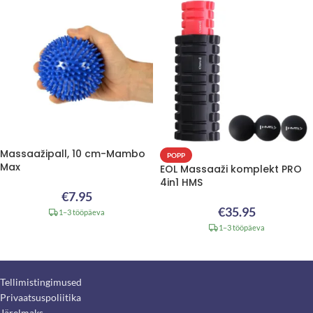
Massaažipall, 10 cm-Mambo
POPP
Max
EOL Massaaži komplekt PRO
4in1 HMS
€
7.95
€
35.95
1–3 tööpäeva
1–3 tööpäeva
Tellimistingimused
Privaatsuspoliitika
Järelmaks