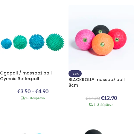
Ogapall / massaažipall
-13%
Gymnic Reflexpall
BLACKROLL® massaažipall
8cm
€
3.50
–
€
4.90
€
12.90
€
14.90
1–3 tööpäeva
1–3 tööpäeva