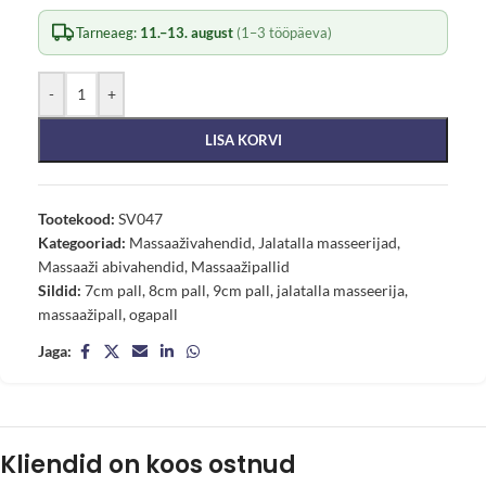
Tarneaeg:
11.–13. august
(1–3 tööpäeva)
-
+
LISA KORVI
Tootekood:
SV047
Kategooriad:
Massaaživahendid
,
Jalatalla masseerijad
,
Massaaži abivahendid
,
Massaažipallid
Sildid:
7cm pall
,
8cm pall
,
9cm pall
,
jalatalla masseerija
,
massaažipall
,
ogapall
Jaga:
Kliendid on koos ostnud