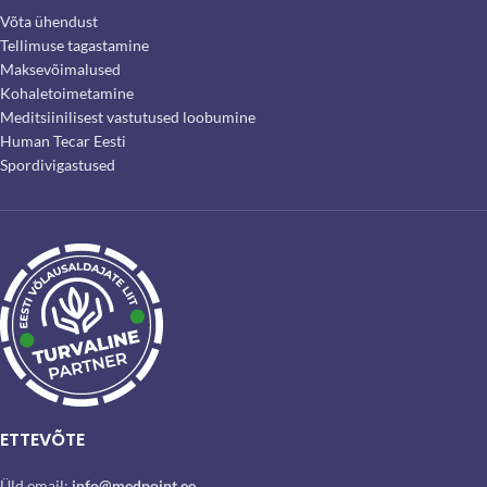
Võta ühendust
Tellimuse tagastamine
Maksevõimalused
Kohaletoimetamine
Meditsiinilisest vastutused loobumine
Human Tecar Eesti
Spordivigastused
ETTEVÕTE
Üld email:
info@medpoint.ee