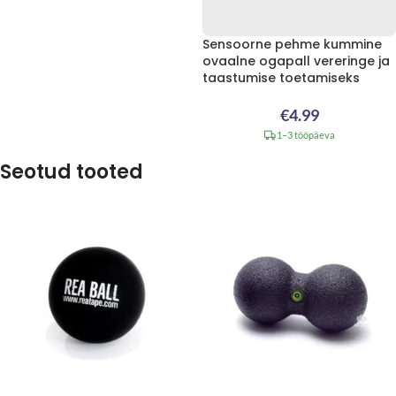
Sensoorne pehme kummine
ovaalne ogapall vereringe ja
taastumise toetamiseks
€
4.99
1–3 tööpäeva
Seotud tooted