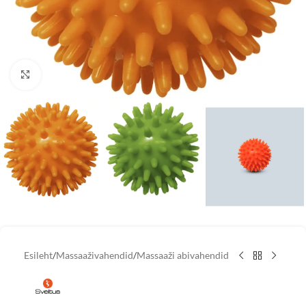
Vaata suuremat pilti
Esileht
/
Massaaživahendid
/
Massaaži abivahendid