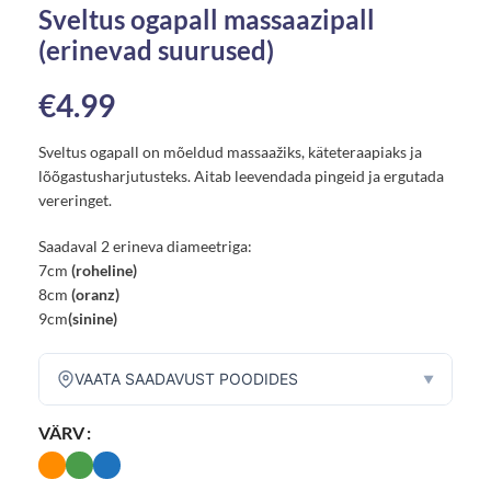
Sveltus ogapall massaazipall
(erinevad suurused)
€
4.99
Sveltus ogapall on mõeldud massaažiks, käteteraapiaks ja
lõõgastusharjutusteks. Aitab leevendada pingeid ja ergutada
vereringet.
Saadaval 2 erineva diameetriga:
7cm
(roheline)
8cm
(oranz)
9cm
(sinine)
VAATA SAADAVUST POODIDES
▼
VÄRV