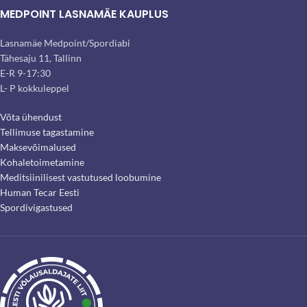
MEDPOINT LASNAMÄE KAUPLUS
Lasnamäe Medpoint/Spordiabi
Tähesaju 11, Tallinn
E-R 9-17:30
L- P kokkuleppel
Võta ühendust
Tellimuse tagastamine
Maksevõimalused
Kohaletoimetamine
Meditsiinilisest vastutused loobumine
Human Tecar Eesti
Spordivigastused