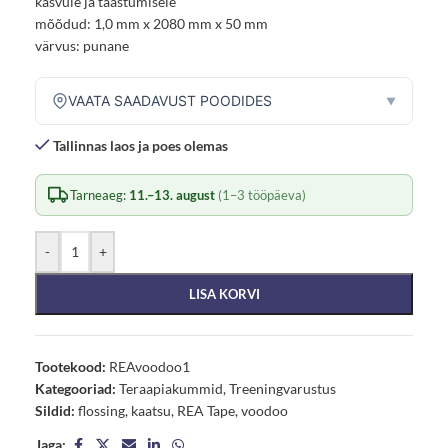
kasvule ja taastumisele
mõõdud: 1,0 mm x 2080 mm x 50 mm
värvus: punane
VAATA SAADAVUST POODIDES
▼
Tallinnas laos ja poes olemas
Tarneaeg:
11.–13. august
(1–3 tööpäeva)
-
+
LISA KORVI
Tootekood:
REAvoodoo1
Kategooriad:
Teraapiakummid
,
Treeningvarustus
Sildid:
flossing
,
kaatsu
,
REA Tape
,
voodoo
Jaga: