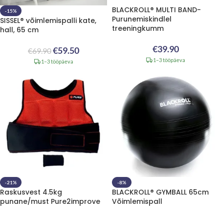
BLACKROLL® MULTI BAND-
-15%
Purunemiskindlel
SISSEL® võimlemispalli kate,
treeningkumm
hall, 65 cm
€
39.90
€
59.50
€
69.90
1–3 tööpäeva
1–3 tööpäeva
-21%
-8%
Raskusvest 4.5kg
BLACKROLL® GYMBALL 65cm
punane/must Pure2improve
Võimlemispall