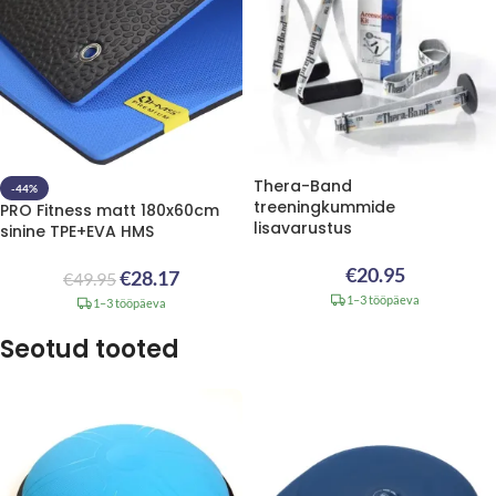
Thera-Band
-44%
treeningkummide
PRO Fitness matt 180x60cm
lisavarustus
sinine TPE+EVA HMS
€
20.95
€
28.17
€
49.95
1–3 tööpäeva
1–3 tööpäeva
Seotud tooted