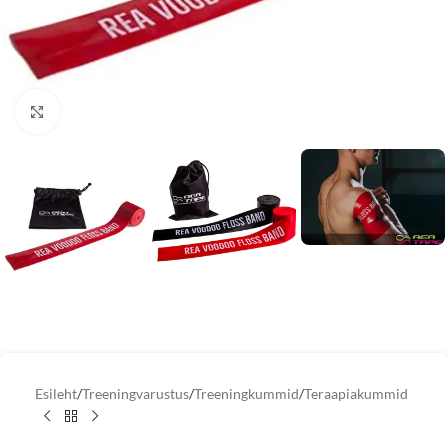
Vaata suuremat pilti
Esileht
/
Treeningvarustus
/
Treeningkummid
/
Teraapiakummid