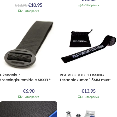
€
10.95
€
18.90
1–3 tööpäeva
1–3 tööpäeva
Ukseankur
REA VOODOO FLOSSING
treeningkummidele SISSEL®
teraapiakumm 1.5MM must
€
6.90
€
13.95
1–3 tööpäeva
1–3 tööpäeva