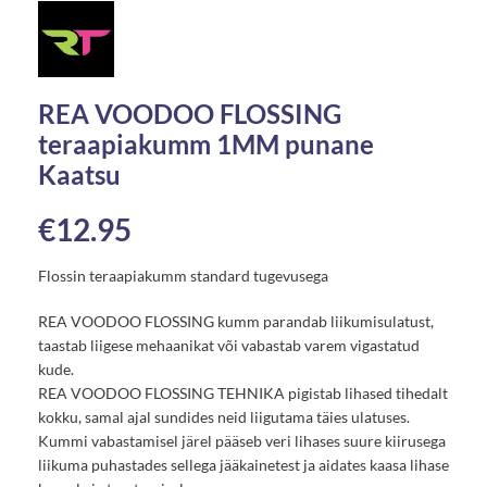
REA VOODOO FLOSSING
teraapiakumm 1MM punane
Kaatsu
€
12.95
Flossin teraapiakumm standard tugevusega
REA VOODOO FLOSSING kumm parandab liikumisulatust,
taastab liigese mehaanikat või vabastab varem vigastatud
kude.
REA VOODOO FLOSSING TEHNIKA pigistab lihased tihedalt
kokku, samal ajal sundides neid liigutama täies ulatuses.
Kummi vabastamisel järel pääseb veri lihases suure kiirusega
liikuma puhastades sellega jääkainetest ja aidates kaasa lihase