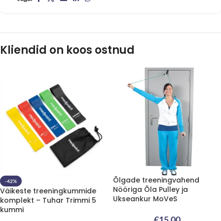
Kliendid on koos ostnud
Õlgade treeningvahend
-42%
Nööriga Õla Pulley ja
Väikeste treeningkummide
Ukseankur MoVeS
komplekt – Tuhar Trimmi 5
kummi
€
15.00