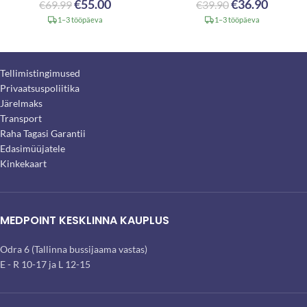
€
55.00
€
36.90
€
69.99
€
39.90
1–3 tööpäeva
1–3 tööpäeva
Tellimistingimused
Privaatsuspoliitika
Järelmaks
Transport
Raha Tagasi Garantii
Edasimüüjatele
Kinkekaart
MEDPOINT KESKLINNA KAUPLUS
Odra 6 (Tallinna bussijaama vastas)
E - R 10-17 ja L 12-15