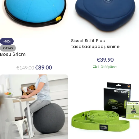
Sissel Sitfit Plus
-40%
tasakaalupadi, sinine
OTSAS
Bosu 64cm
€
39.90
€
89.00
€
149.00
1–3 tööpäeva