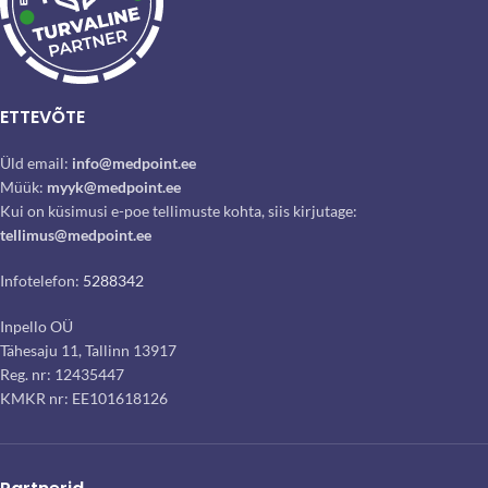
ETTEVÕTE
Üld email:
info@medpoint.ee
Müük:
myyk@medpoint.ee
Kui on küsimusi e-poe tellimuste kohta, siis kirjutage:
tellimus@medpoint.ee
Infotelefon:
5288342
Inpello OÜ
Tähesaju 11, Tallinn 13917
Reg. nr: 12435447
KMKR nr: EE101618126