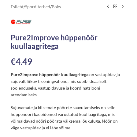
Esileht
/
Sporditarbed
/
Poks
Pure2Improve hüppenöör
kuullaagritega
€
4.49
Pure2Improve hüppenöör kuullaagritega
on vastupidav ja
sujuvalt liikuv treeningvahend, mis sobib ideaalselt
soojenduseks, vastupidavuse ja koordinatsiooni
arendamiseks.
Sujuvamate ja kiiremate pöörete saavutamiseks on selle
hüppenööri käepidemed varustatud kuullaagritega, mis
võimaldavad nööri pöörata väiksema jõukuluga. Nöör on
väga vastupidav ja ei lähe sõlme.