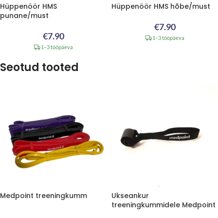
Hüppenöör HMS
Hüppenöör HMS hõbe/must
punane/must
€
7.90
€
7.90
1–3 tööpäeva
1–3 tööpäeva
Seotud tooted
Medpoint treeningkumm
Ukseankur
treeningkummidele Medpoint