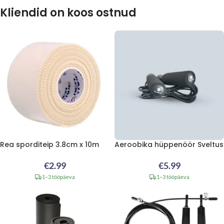
Kliendid on koos ostnud
Rea sporditeip 3.8cm x 10m
Aeroobika hüppenöör Sveltus
€
2.99
€
5.99
1–3 tööpäeva
1–3 tööpäeva