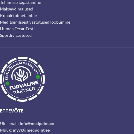
Tellimuse tagastamine
Maksevõimalused
Kohaletoimetamine
Meditsiinilisest vastutused loobumine
Human Tecar Eesti
Spordivigastused
ETTEVÕTE
Üld email:
info@medpoint.ee
Müük:
myyk@medpoint.ee