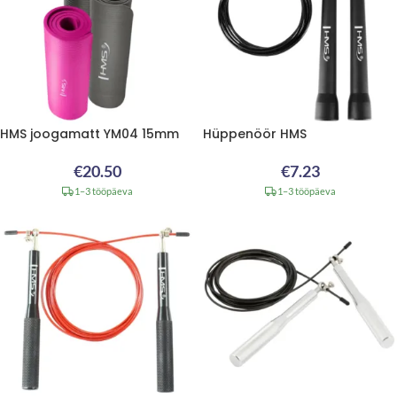
HMS joogamatt YM04 15mm
Hüppenöör HMS
€
20.50
€
7.23
1–3 tööpäeva
1–3 tööpäeva