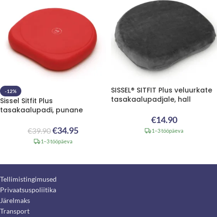
SISSEL® SITFIT Plus veluurkate
-12%
tasakaalupadjale, hall
Sissel Sitfit Plus
tasakaalupadi, punane
€
14.90
€
34.95
€
39.90
1–3 tööpäeva
1–3 tööpäeva
Tellimistingimused
Privaatsuspoliitika
Järelmaks
Transport