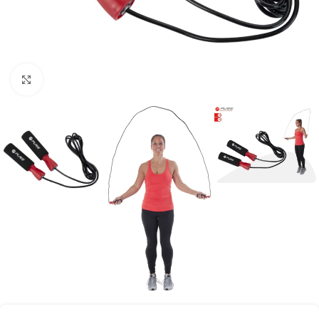
Vaata suuremat pilti