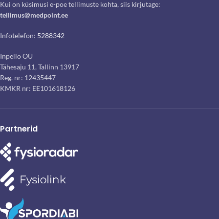
Kui on küsimusi e-poe tellimuste kohta, siis kirjutage:
tellimus@medpoint.ee
Infotelefon:
5288342
Inpello OÜ
Tähesaju 11, Tallinn 13917
Reg. nr: 12435447
KMKR nr: EE101618126
Partnerid