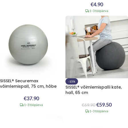
€
4.90
1–3 tööpäeva
SISSEL® Securemax
-15%
võimlemispall, 75 cm, hõbe
SISSEL® võimlemispalli kate,
hall, 65 cm
€
37.90
€
59.50
€
69.90
1–3 tööpäeva
1–3 tööpäeva