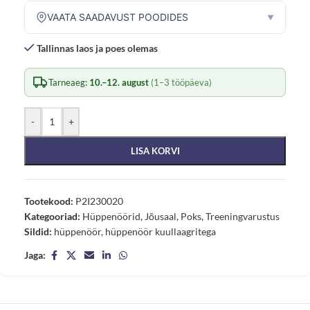
VAATA SAADAVUST POODIDES
▼
Tallinnas laos ja poes olemas
Tarneaeg:
10.–12. august
(1–3 tööpäeva)
-
+
LISA KORVI
Tootekood:
P2I230020
Kategooriad:
Hüppenöörid
,
Jõusaal
,
Poks
,
Treeningvarustus
Sildid:
hüppenöör
,
hüppenöör kuullaagritega
Jaga: