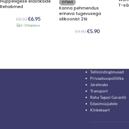
Hüppeliigese elastikside
OTSAS
T-sä
Rehabmed
Kanna pehmendus
erineva tugevusega
€
6.95
€
8.50
silikoonist 2tk
1–3 tööpäeva
€
5.90
€
9.90
Tellimistingimused
Privaatsuspoliitika
Järelmaks
Transport
Raha Tagasi Garantii
Edasimüüjatele
Kinkekaart