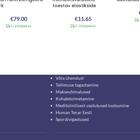
rk
toestav elastikside
€
79.00
€
11.65
1–3 tööpäeva
1–3 tööpäeva
Võta ühendust
Tellimuse tagastamine
Maksevõimalused
Kohaletoimetamine
Meditsiinilisest vastutused loobumine
Human Tecar Eesti
Spordivigastused