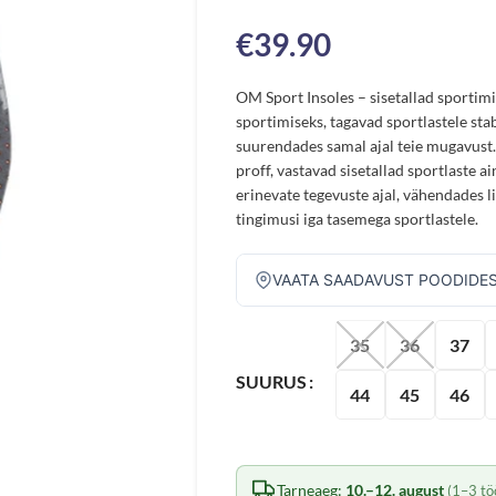
€
39.90
OM Sport Insoles – sisetallad sportim
sportimiseks, tagavad sportlastele sta
suurendades samal ajal teie mugavust. 
proff, vastavad sisetallad sportlaste a
erinevate tegevuste ajal, vähendades l
tingimusi iga tasemega sportlastele.
VAATA SAADAVUST POODIDE
35
36
37
SUURUS
44
45
46
Tarneaeg:
10.–12. august
(1–3 tö