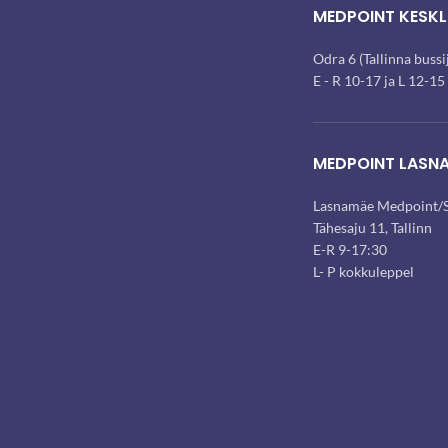
MEDPOINT KESKL
Odra 6 (Tallinna buss
E - R 10-17 ja L 12-15
MEDPOINT LASN
Lasnamäe Medpoint/S
Tähesaju 11, Tallinn
E-R 9-17:30
L- P kokkuleppel