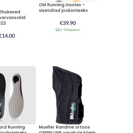
OM Running Insoles –
sisetallad jooksmiseks
N õhukesed
varvassokid
€
39.90
023
1–3 tööpäeva
€
14.00
ard Running
Mueller Randme ortoos
d jooksmiseks
GREEN LINE vasakule käele