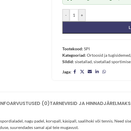
-
+
L
Tootekood:
SPI
Kategooriad:
Ortoosid ja tugisidemed
Sildid:
sisetallad
,
sisetallad sportimise
Jaga:
INFO
ARVUSTUSED (0)
TARNEVIISID JA HINNAD
JÄRELMAKS
ordialadel, nagu padel, korvpall, käsipall, saalihoki või tennis. Need sis
nduse, suurendades samal ajal teie mugavust.