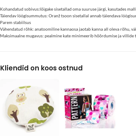
Kohandatud sobivus:lõigake sisetallad oma suuruse järgi, kasutades malli
Täiendav löögisummutus: Oranž tsoon sisetallal annab täiendava löögisum
Parem stabiilsus
Vähendatud rõhk: anatoomiline kannaosa jaotab kanna all oleva rõhu, 
Maksimaalne mugavus: pealmine kate minimeerib hõõrdumise ja villide 
Kliendid on koos ostnud