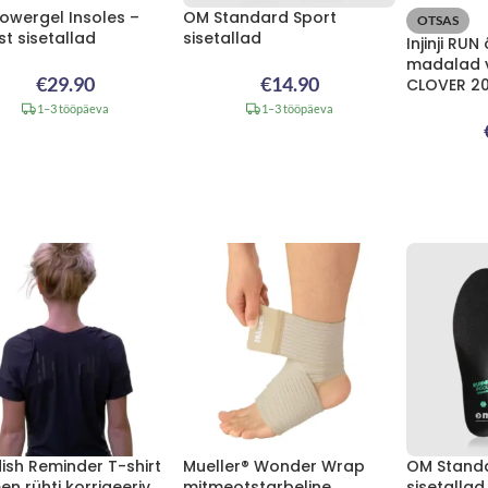
owergel Insoles –
OM Standard Sport
OTSAS
st sisetallad
sisetallad
Injinji RU
madalad 
€
29.90
€
14.90
CLOVER 2
1–3 tööpäeva
1–3 tööpäeva
ish Reminder T-shirt
Mueller® Wonder Wrap
OM Stand
n rühti korrigeeriv
mitmeotstarbeline
sisetalla