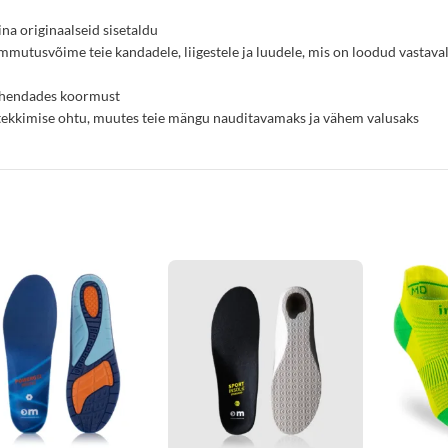
na originaalseid sisetaldu
mutusvõime teie kandadele, liigestele ja luudele, mis on loodud vastaval
vähendades koormust
tekkimise ohtu, muutes teie mängu nauditavamaks ja vähem valusaks