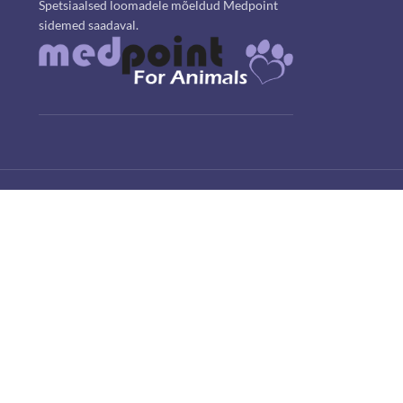
Spetsiaalsed loomadele mõeldud Medpoint
sidemed saadaval.