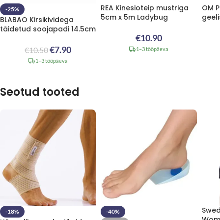
REA Kinesioteip mustriga
OM P
-25%
5cm x 5m Ladybug
geeli
BLABAO Kirsikividega
täidetud soojapadi 14.5cm
€
10.90
€
7.90
€
10.50
1–3 tööpäeva
1–3 tööpäeva
Seotud tooted
Swed
-18%
-40%
Wome