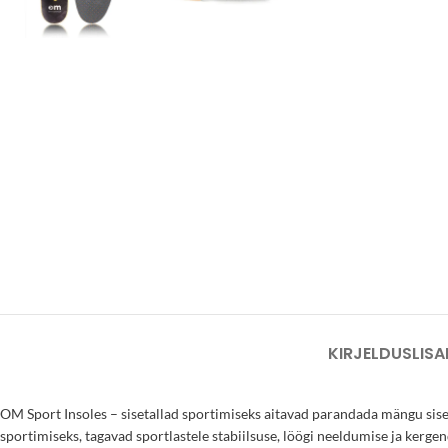
KIRJELDUS
LISA
OM Sport Insoles – sisetallad sportimiseks aitavad parandada mängu sisesp
sportimiseks, tagavad sportlastele stabiilsuse, löögi neeldumise ja kerge