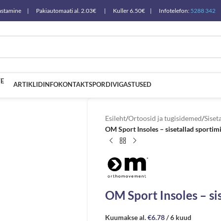
a tagastamine | Pakiautomaati al. 2.03€ | Kuller 6.50€ | Infotelefon:
5288 342
E
ARTIKLID
INFO
KONTAKT
SPORDIVIGASTUSED
Esileht
/
Ortoosid ja tugisidemed
/
Siset
OM Sport Insoles – sisetallad sportim
OM Sport Insoles – si
Kuumakse al.
€
6.78
/ 6 kuud