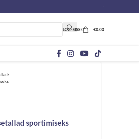
LOGI SISSE
€
0.00
allad
/
iseks
setallad sportimiseks