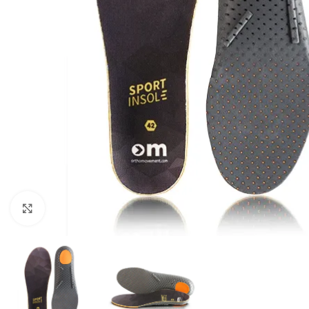
Vaata suuremat pilti