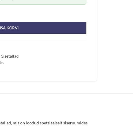
ISA KORVI
,
Sisetallad
ks
etallad, mis on loodud spetsiaalselt siseruumides