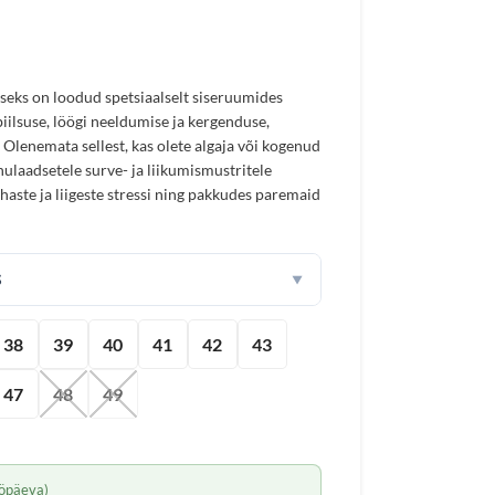
iseks on loodud spetsiaalselt siseruumides
biilsuse, löögi neeldumise ja kergenduse,
Olenemata sellest, kas olete algaja või kogenud
inulaadsetele surve- ja liikumismustritele
ihaste ja liigeste stressi ning pakkudes paremaid
S
▼
38
39
40
41
42
43
47
48
49
öpäeva)