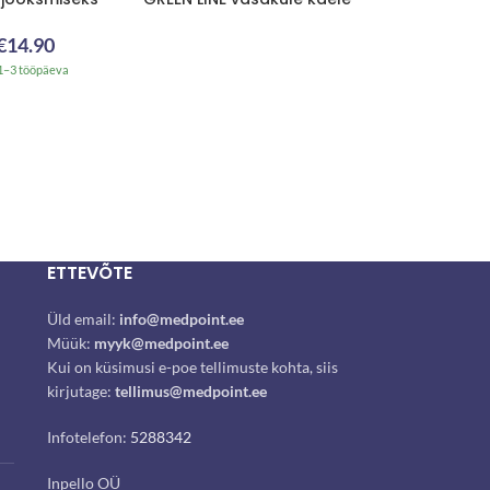
€
14.90
1–3 tööpäeva
ETTEVÕTE
Üld email:
info@medpoint.ee
Müük:
myyk@medpoint.ee
Kui on küsimusi e-poe tellimuste kohta, siis
kirjutage:
tellimus@medpoint.ee
Infotelefon:
5288342
Inpello OÜ