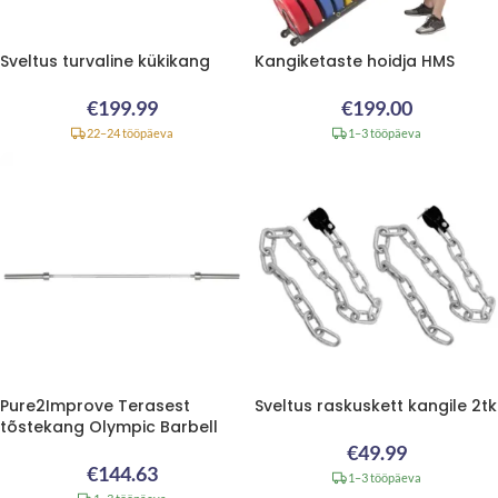
Sveltus turvaline kükikang
Kangiketaste hoidja HMS
€
199.99
€
199.00
22–24 tööpäeva
1–3 tööpäeva
Pure2Improve Terasest
Sveltus raskuskett kangile 2tk
tõstekang Olympic Barbell
€
49.99
€
144.63
1–3 tööpäeva