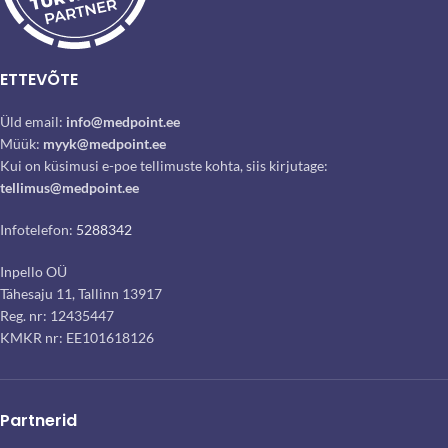
ETTEVÕTE
Üld email:
info@medpoint.ee
Müük:
myyk@medpoint.ee
Kui on küsimusi e-poe tellimuste kohta, siis kirjutage:
tellimus@medpoint.ee
Infotelefon:
5288342
Inpello OÜ
Tähesaju 11, Tallinn 13917
Reg. nr: 12435447
KMKR nr: EE101618126
Partnerid