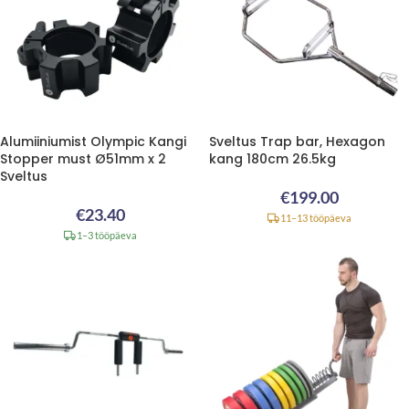
Alumiiniumist Olympic Kangi
Sveltus Trap bar, Hexagon
Stopper must Ø51mm x 2
kang 180cm 26.5kg
Sveltus
€
199.00
€
23.40
11–13 tööpäeva
1–3 tööpäeva