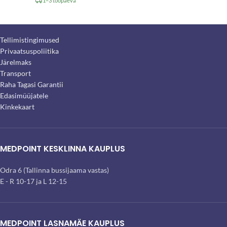
1–3 tööpäeva
Tellimistingimused
Privaatsuspoliitika
Järelmaks
Transport
Raha Tagasi Garantii
Edasimüüjatele
Kinkekaart
MEDPOINT KESKLINNA KAUPLUS
Odra 6 (Tallinna bussijaama vastas)
E - R 10-17 ja L 12-15
MEDPOINT LASNAMÄE KAUPLUS