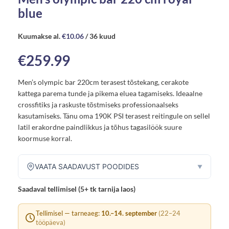
blue
Kuumakse al.
€
10.06
/ 36 kuud
€
259.99
Men’s olympic bar 220cm terasest tõstekang, cerakote
kattega parema tunde ja pikema eluea tagamiseks. Ideaalne
crossfitiks ja raskuste tõstmiseks professionaalseks
kasutamiseks. Tänu oma 190K PSI terasest reitingule on sellel
latil erakordne paindlikkus ja tõhus tagasilöök suure
koormuse korral.
VAATA SAADAVUST POODIDES
▼
Saadaval tellimisel (5+ tk tarnija laos)
Tellimisel — tarneaeg:
10.–14. september
(22–24
tööpäeva)