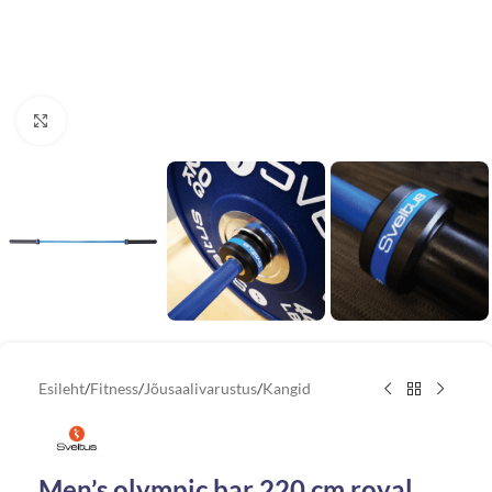
Vaata suuremat pilti
Esileht
/
Fitness
/
Jõusaalivarustus
/
Kangid
Men’s olympic bar 220 cm royal