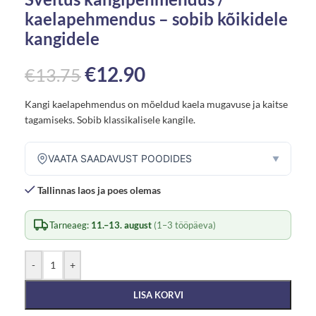
kaelapehmendus – sobib kõikidele
kangidele
€
12.90
€
13.75
Kangi kaelapehmendus on mõeldud kaela mugavuse ja kaitse
tagamiseks. Sobib klassikalisele kangile.
VAATA SAADAVUST POODIDES
▼
Tallinnas laos ja poes olemas
Tarneaeg:
11.–13. august
(1–3 tööpäeva)
-
+
LISA KORVI