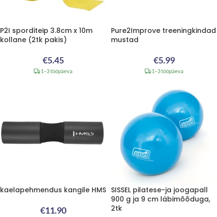
P2I sporditeip 3.8cm x 10m
Pure2Improve treeningkindad
kollane (2tk pakis)
mustad
€
5.45
€
5.99
1–3 tööpäeva
1–3 tööpäeva
kaelapehmendus kangile HMS
SISSEL pilatese-ja joogapall
900 g ja 9 cm läbimõõduga,
2tk
€
11.90