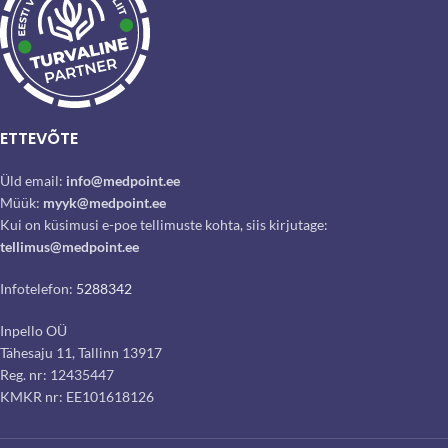
ETTEVÕTE
Üld email:
info@medpoint.ee
Müük:
myyk@medpoint.ee
Kui on küsimusi e-poe tellimuste kohta, siis kirjutage:
tellimus@medpoint.ee
Infotelefon:
5288342
Inpello OÜ
Tähesaju 11, Tallinn 13917
Reg. nr: 12435447
KMKR nr: EE101618126