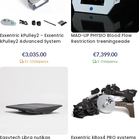
Exxentric kPulley2 – Exxentric
MAD-UP PHYSIO Blood Flow
kPulley2 Advanced System
Restriction treeningseade
€
3,035.00
€
7,399.00
11–13 tööpäeva
1–3 tööpäeva
Easytech Libra nutikas
Exxentric kBox4 PRO systems