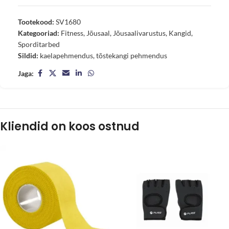
Tootekood:
SV1680
Kategooriad:
Fitness
,
Jõusaal
,
Jõusaalivarustus
,
Kangid
,
Sporditarbed
Sildid:
kaelapehmendus
,
tõstekangi pehmendus
Jaga:
Kliendid on koos ostnud