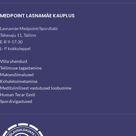
MEDPOINT LASNAMÄE KAUPLUS
Lasnamäe Medpoint/Spordiabi
Tähesaju 11, Tallinn
E-R 9-17:30
L- P kokkuleppel
Võta ühendust
Tellimuse tagastamine
Maksevõimalused
Kohaletoimetamine
Meditsiinilisest vastutused loobumine
Human Tecar Eesti
Spordivigastused