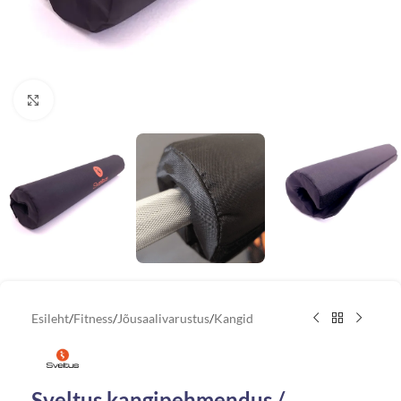
Vaata suuremat pilti
Esileht
/
Fitness
/
Jõusaalivarustus
/
Kangid
Sveltus kangipehmendus /