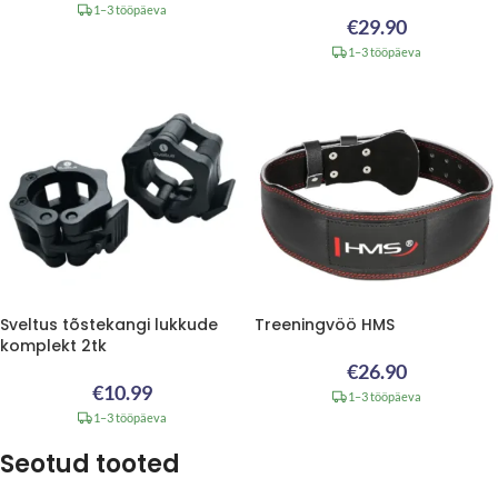
1–3 tööpäeva
€
29.90
1–3 tööpäeva
Sveltus tõstekangi lukkude
Treeningvöö HMS
komplekt 2tk
€
26.90
€
10.99
1–3 tööpäeva
1–3 tööpäeva
Seotud tooted