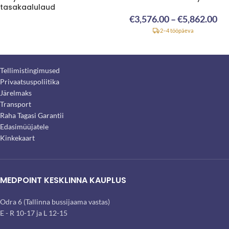
tasakaalulaud
€
3,576.00
–
€
5,862.00
2–4 tööpäeva
Tellimistingimused
Privaatsuspoliitika
Järelmaks
Transport
Raha Tagasi Garantii
Edasimüüjatele
Kinkekaart
MEDPOINT KESKLINNA KAUPLUS
Odra 6 (Tallinna bussijaama vastas)
E - R 10-17 ja L 12-15