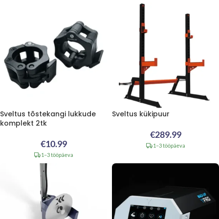
Sveltus tõstekangi lukkude
Sveltus kükipuur
komplekt 2tk
€
289.99
€
10.99
1–3 tööpäeva
1–3 tööpäeva