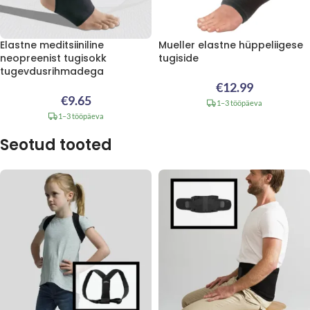
Elastne meditsiiniline
Mueller elastne hüppeliigese
neopreenist tugisokk
tugiside
tugevdusrihmadega
€
12.99
€
9.65
1–3 tööpäeva
1–3 tööpäeva
Seotud tooted