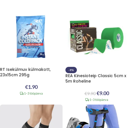
RT Isekülmuv külmakott,
-9%
23x15cm 295g
REA Kinesioteip Classic 5cm x
5m Roheline
€
1.90
€
9.00
€
9.90
1–3 tööpäeva
1–3 tööpäeva