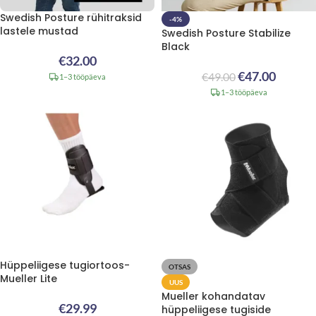
Swedish Posture rühitraksid
-4%
lastele mustad
Swedish Posture Stabilize
Black
€
32.00
€
47.00
€
49.00
1–3 tööpäeva
1–3 tööpäeva
Hüppeliigese tugiortoos-
OTSAS
Mueller Lite
UUS
Mueller kohandatav
€
29.99
hüppeliigese tugiside