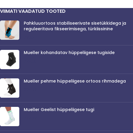
VIIMATI VAADATUD TOOTED
Pahkluuortoos stabiliseerivate sisetükkidega ja
reguleeritava fikseerimisega, türkiissinine
€
9.65
Mueller kohandatav hüppeliigese tugiside
€
22.00
Mueller pehme hüppeliigese ortoos rihmadega
€
25.99
Mueller Geelist hüppeliigese tugi
€
69.99