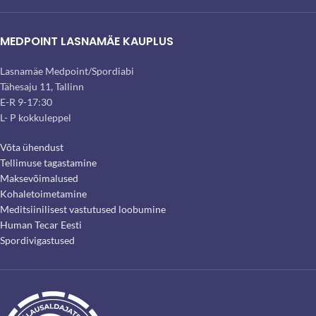
MEDPOINT LASNAMÄE KAUPLUS
Lasnamäe Medpoint/Spordiabi
Tähesaju 11, Tallinn
E-R 9-17:30
L- P kokkuleppel
Võta ühendust
Tellimuse tagastamine
Maksevõimalused
Kohaletoimetamine
Meditsiinilisest vastutused loobumine
Human Tecar Eesti
Spordivigastused