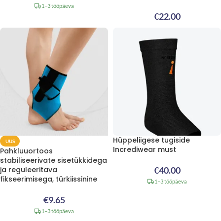
1–3 tööpäeva
€
22.00
Hüppeliigese tugiside
UUS
Incrediwear must
Pahkluuortoos
stabiliseerivate sisetükkidega
ja reguleeritava
€
40.00
fikseerimisega, türkiissinine
1–3 tööpäeva
€
9.65
1–3 tööpäeva