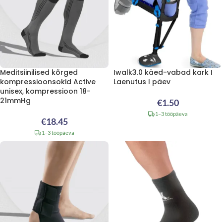
Meditsiinilised kõrged
Iwalk3.0 käed-vabad kark I
kompressioonsokid Active
Laenutus I päev
unisex, kompressioon 18-
21mmHg
€
1.50
1–3 tööpäeva
€
18.45
1–3 tööpäeva