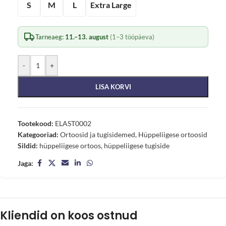
S
M
L
Extra Large
Tarneaeg:
11.–13. august
(1–3 tööpäeva)
-
+
LISA KORVI
Tootekood:
ELAST0002
Kategooriad:
Ortoosid ja tugisidemed
,
Hüppeliigese ortoosid
Sildid:
hüppeliigese ortoos
,
hüppeliigese tugiside
Jaga:
Kliendid on koos ostnud