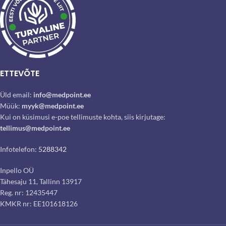
ETTEVÕTE
Üld email:
info@medpoint.ee
Müük:
myyk@medpoint.ee
Kui on küsimusi e-poe tellimuste kohta, siis kirjutage:
tellimus@medpoint.ee
Infotelefon:
5288342
Inpello OÜ
Tähesaju 11, Tallinn 13917
Reg. nr: 12435447
KMKR nr: EE101618126