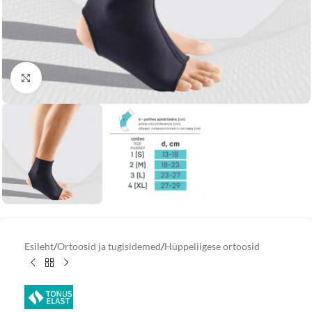
Vaata suuremat pilti
Esileht
/
Ortoosid ja tugisidemed
/
Hüppeliigese ortoosid