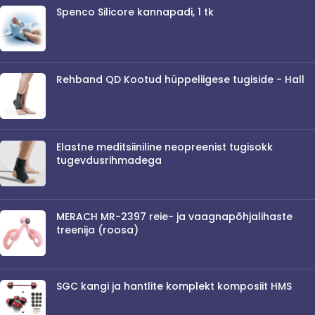
Spenco Silicore kannapadi, 1 tk
€
18.50
Rehband QD Kootud hüppeliigese tugiside - Hall
€
20.25
Elastne meditsiiniline neopreenist tugisokk
tugevdusrihmadega
€
9.65
MERACH MR-2397 reie- ja vaagnapõhjalihaste
treenija (roosa)
€
21.50
SGC kangi ja hantlite komplekt komposiit HMS
€
30.00
–
€
48.00