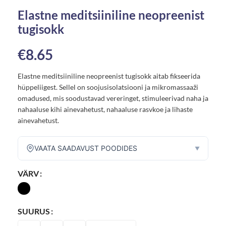
Elastne meditsiiniline neopreenist
tugisokk
€
8.65
Elastne meditsiiniline neopreenist tugisokk aitab fikseerida
hüppeliigest. Sellel on soojusisolatsiooni ja mikromassaaži
omadused, mis soodustavad vereringet, stimuleerivad naha ja
nahaaluse kihi ainevahetust, nahaaluse rasvkoe ja lihaste
ainevahetust.
VAATA SAADAVUST POODIDES
▼
VÄRV
SUURUS