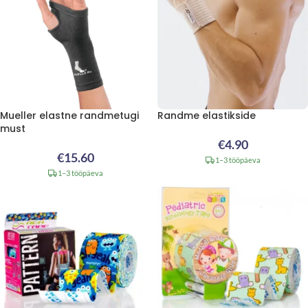
Mueller elastne randmetugi
Randme elastikside
must
€
4.90
€
15.60
1–3 tööpäeva
1–3 tööpäeva