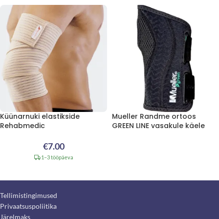
Küünarnuki elastikside
Mueller Randme ortoos
Rehabmedic
GREEN LINE vasakule käele
€
7.00
1–3 tööpäeva
Tellimistingimused
Privaatsuspoliitika
Järelmaks