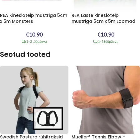
REA Kinesioteip mustriga 5cm
REA Laste kinesioteip
x 5m Monsters
mustriga 5cm x 5m Loomad
€
10.90
€
10.90
1–3 tööpäeva
1–3 tööpäeva
Seotud tooted
Swedish Posture rühitraksid
Mueller® Tennis Elbow -