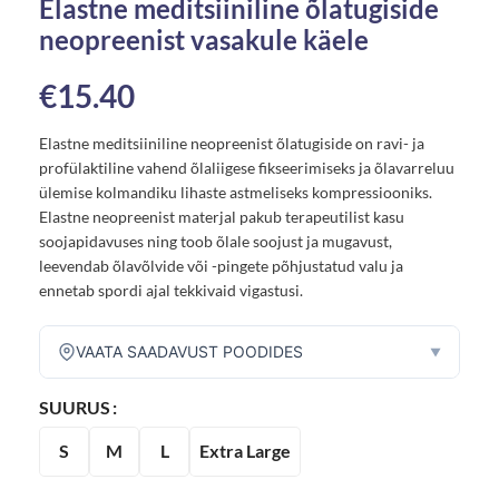
Elastne meditsiiniline õlatugiside
neopreenist vasakule käele
€
15.40
Elastne meditsiiniline neopreenist õlatugiside on ravi- ja
profülaktiline vahend õlaliigese fikseerimiseks ja õlavarreluu
ülemise kolmandiku lihaste astmeliseks kompressiooniks.
Elastne neopreenist materjal pakub terapeutilist kasu
soojapidavuses ning toob õlale soojust ja mugavust,
leevendab õlavõlvide või -pingete põhjustatud valu ja
ennetab spordi ajal tekkivaid vigastusi.
VAATA SAADAVUST POODIDES
▼
SUURUS
S
M
L
Extra Large