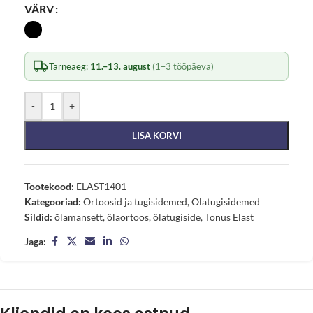
VÄRV
Tarneaeg:
11.–13. august
(1–3 tööpäeva)
-
+
LISA KORVI
Tootekood:
ELAST1401
Kategooriad:
Ortoosid ja tugisidemed
,
Õlatugisidemed
Sildid:
õlamansett
,
õlaortoos
,
õlatugiside
,
Tonus Elast
Jaga: