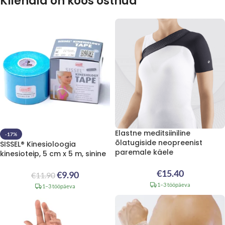
Kliendid on koos ostnud
Elastne meditsiiniline
-17%
õlatugiside neopreenist
SISSEL® Kinesioloogia
paremale käele
kinesioteip, 5 cm x 5 m, sinine
€
15.40
€
9.90
€
11.90
1–3 tööpäeva
1–3 tööpäeva