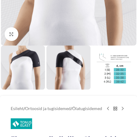
Vaata suuremat pilti
Esileht
/
Ortoosid ja tugisidemed
/
Õlatugisidemed