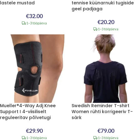
lastele mustad
tennise küünarnuki tugiside
geel padjaga
€
32.00
€
20.20
1–3 tööpäeva
1–3 tööpäeva
Mueller®4-Way Adj Knee
Swedish Reminder T-shirt
Support I 4-viisiliselt
Women rühti korrigeeriv T-
reguleeritav põlvetugi
särk
€
29.90
€
79.00
1–3 tööpäeva
1–3 tööpäeva