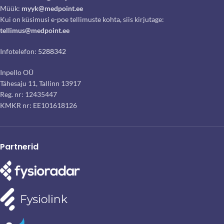
Müük:
myyk@medpoint.ee
Kui on küsimusi e-poe tellimuste kohta, siis kirjutage:
tellimus@medpoint.ee
Infotelefon:
5288342
Inpello OÜ
Tähesaju 11, Tallinn 13917
Reg. nr: 12435447
KMKR nr: EE101618126
Partnerid