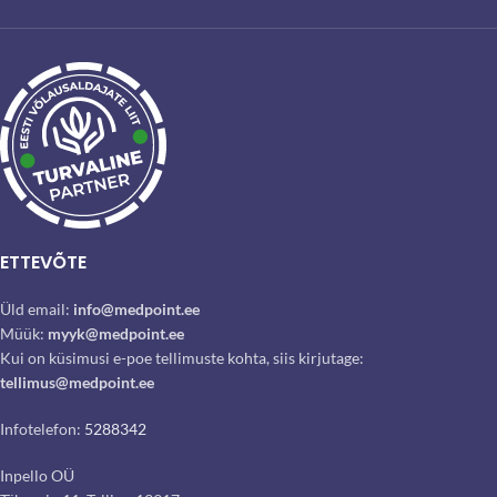
ETTEVÕTE
Üld email:
info@medpoint.ee
Müük:
myyk@medpoint.ee
Kui on küsimusi e-poe tellimuste kohta, siis kirjutage:
tellimus@medpoint.ee
Infotelefon:
5288342
Inpello OÜ