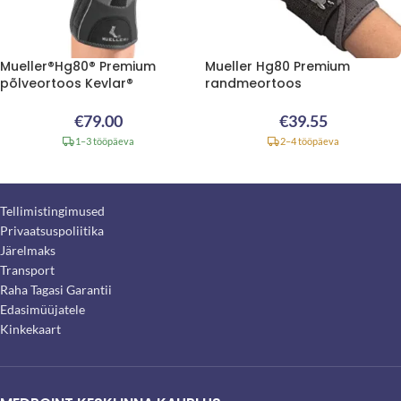
Mueller®Hg80® Premium
Mueller Hg80 Premium
põlveortoos Kevlar®
randmeortoos
€
79.00
€
39.55
1–3 tööpäeva
2–4 tööpäeva
Tellimistingimused
Privaatsuspoliitika
Järelmaks
Transport
Raha Tagasi Garantii
Edasimüüjatele
Kinkekaart