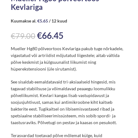
Kevlariga
Kuumakse al.
€
5.65
/ 12 kuud
€
66.45
€
79.00
Mueller Hg80 põlveortoos Kevlariga pakub tuge nõrkadele,
vigastatud või artriidist mõjutatud liigestele; aitab vältida
põlve keskmist ja külgsuunalist liikumist ning
hüperekstensiooni (üle sirutamist).
See sisaldab eemaldatavaid tri-aksiaalseid hingesid, mis
tagavad stabiilsuse ja võimaldavad peaaegu loomulikku
põlveliikumist. Kevlari kangas lisab vastupidavust ja
soojusjuhtivust, samas kui antimikroobne kiht kaitseb
bakterite eest. Tugikaitsel on libisemisvastased ribad ja
spetsiaalne stabiliseerimissüsteem, mis sobib spordi- ja
taastusraviks. Põlvetugi on pestav ja kaasas on pesukott.
Terasvardad toetavad põlve mõlemat külge, kuid