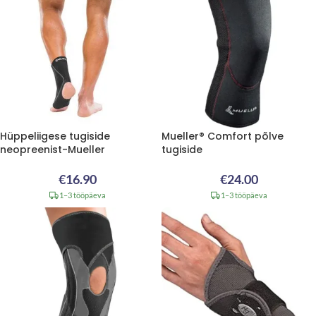
Hüppeliigese tugiside
Mueller® Comfort põlve
neopreenist-Mueller
tugiside
€
16.90
€
24.00
1–3 tööpäeva
1–3 tööpäeva