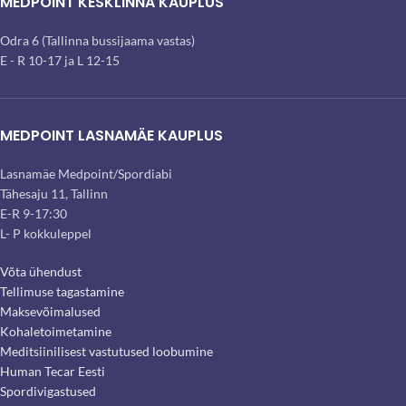
MEDPOINT KESKLINNA KAUPLUS
Odra 6 (Tallinna bussijaama vastas)
E - R 10-17 ja L 12-15
MEDPOINT LASNAMÄE KAUPLUS
Lasnamäe Medpoint/Spordiabi
Tähesaju 11, Tallinn
E-R 9-17:30
L- P kokkuleppel
Võta ühendust
Tellimuse tagastamine
Maksevõimalused
Kohaletoimetamine
Meditsiinilisest vastutused loobumine
Human Tecar Eesti
Spordivigastused