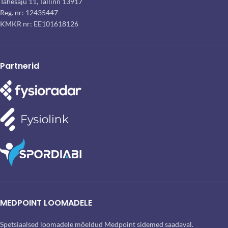
Tähesaju 11, Tallinn 13917
Reg. nr: 12435447
KMKR nr: EE101618126
Partnerid
MEDPOINT LOOMADELE
Spetsiaalsed loomadele mõeldud Medpoint sidemed saadaval.