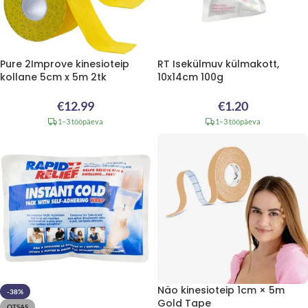
Pure 2Improve kinesioteip
RT Isekülmuv külmakott,
kollane 5cm x 5m 2tk
10x14cm 100g
€
12.99
€
1.20
1–3 tööpäeva
1–3 tööpäeva
Näo kinesioteip 1cm × 5m
-38%
Gold Tape
OTSAS