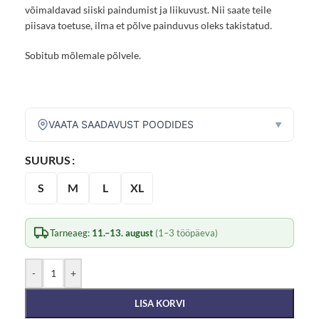
võimaldavad siiski paindumist ja liikuvust. Nii saate teile
piisava toetuse, ilma et põlve painduvus oleks takistatud.
Sobitub mõlemale põlvele.
VAATA SAADAVUST POODIDES
▼
SUURUS
S
M
L
XL
Tarneaeg:
11.–13. august
(1–3 tööpäeva)
-
+
LISA KORVI