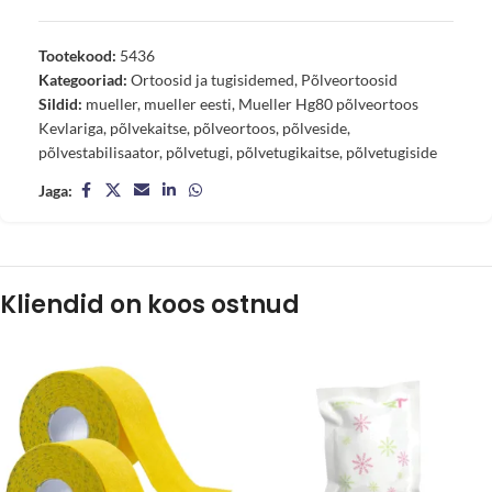
Tootekood:
5436
Kategooriad:
Ortoosid ja tugisidemed
,
Põlveortoosid
Sildid:
mueller
,
mueller eesti
,
Mueller Hg80 põlveortoos
Kevlariga
,
põlvekaitse
,
põlveortoos
,
põlveside
,
põlvestabilisaator
,
põlvetugi
,
põlvetugikaitse
,
põlvetugiside
Jaga:
Kliendid on koos ostnud