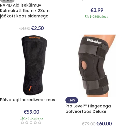
RAPID Aid isekülmuv
€
3.99
Külmakott 15cm x 23cm
jääkott koos sidemega
1–3 tööpäeva
€
2.50
€
4.00
Põlvetugi Incrediwear must
-24%
Pro Level™ Hingedega
€
59.00
põlveortoos Deluxe
1–3 tööpäeva
€
60.00
€
79.00