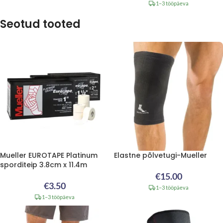
1–3 tööpäeva
Seotud tooted
Mueller EUROTAPE Platinum
Elastne põlvetugi-Mueller
sporditeip 3.8cm x 11.4m
€
15.00
€
3.50
1–3 tööpäeva
1–3 tööpäeva