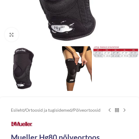
Vaata suuremat pilti
Esileht
/
Ortoosid ja tugisidemed
/
Põlveortoosid
Mueller Hg80 põlveortoos