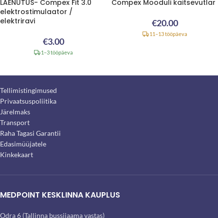
LAENUTUS- Compex Fit 3.0
Compex Mooduli kaitsevutlar
elektrostimulaator /
elektriravi
€
20.00
11–13 tööpäeva
€
3.00
1–3 tööpäeva
Tellimistingimused
Privaatsuspoliitika
Järelmaks
Transport
Raha Tagasi Garantii
Edasimüüjatele
Kinkekaart
MEDPOINT KESKLINNA KAUPLUS
Odra 6 (Tallinna bussijaama vastas)