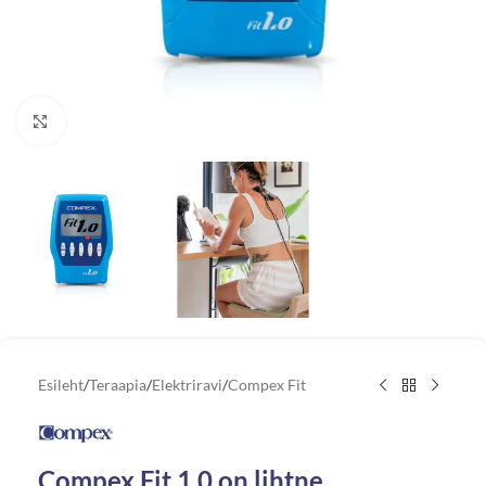
Vaata suuremat pilti
Esileht
/
Teraapia
/
Elektriravi
/
Compex Fit
Compex Fit 1.0 on lihtne