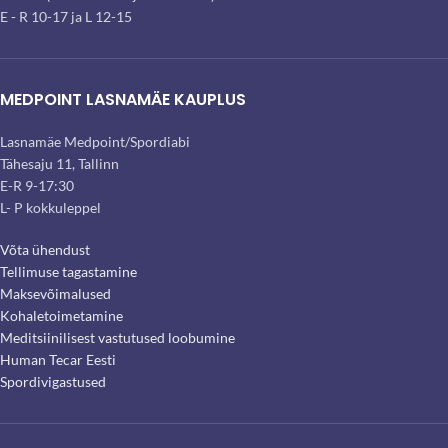
E - R 10-17 ja L 12-15
MEDPOINT LASNAMÄE KAUPLUS
Lasnamäe Medpoint/Spordiabi
Tähesaju 11, Tallinn
E-R 9-17:30
L- P kokkuleppel
Võta ühendust
Tellimuse tagastamine
Maksevõimalused
Kohaletoimetamine
Meditsiinilisest vastutused loobumine
Human Tecar Eesti
Spordivigastused