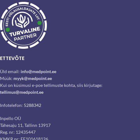
ETTEVÕTE
Üld email:
info@medpoint.ee
Müük:
myyk@medpoint.ee
Kui on küsimusi e-poe tellimuste kohta, siis kirjutage:
tellimus@medpoint.ee
Infotelefon:
5288342
Inpello OÜ
Tähesaju 11, Tallinn 13917
Reg. nr: 12435447
KMKR nr: EE101618126