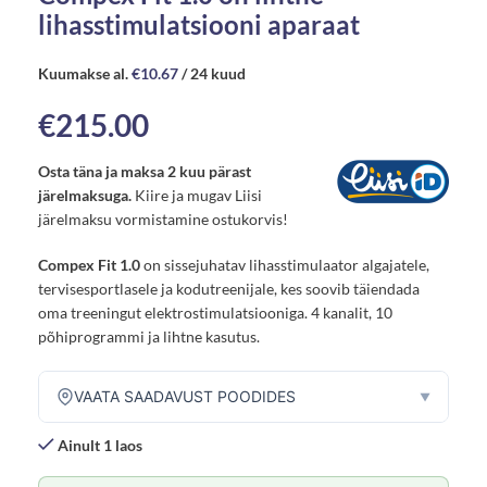
lihasstimulatsiooni aparaat
Kuumakse al.
€
10.67
/ 24 kuud
€
215.00
Osta täna ja maksa 2 kuu pärast
järelmaksuga.
Kiire ja mugav Liisi
järelmaksu vormistamine ostukorvis!
Compex Fit 1.0
on sissejuhatav lihasstimulaator algajatele,
tervisesportlasele ja kodutreenijale, kes soovib täiendada
oma treeningut elektrostimulatsiooniga. 4 kanalit, 10
põhiprogrammi ja lihtne kasutus.
VAATA SAADAVUST POODIDES
▼
Ainult 1 laos