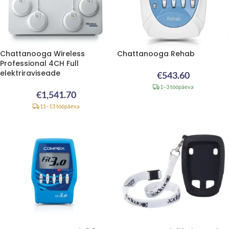
Chattanooga Wireless
Chattanooga Rehab
Professional 4CH Full
elektriraviseade
€
543.60
1–3 tööpäeva
€
1,541.70
11–13 tööpäeva