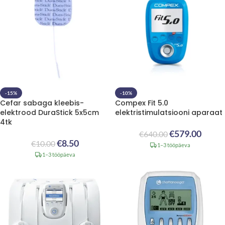
-15%
-10%
Cefar sabaga kleebis-
Compex Fit 5.0
elektrood DuraStick 5x5cm
elektristimulatsiooni aparaat
4tk
€
579.00
€
640.00
€
8.50
€
10.00
1–3 tööpäeva
1–3 tööpäeva