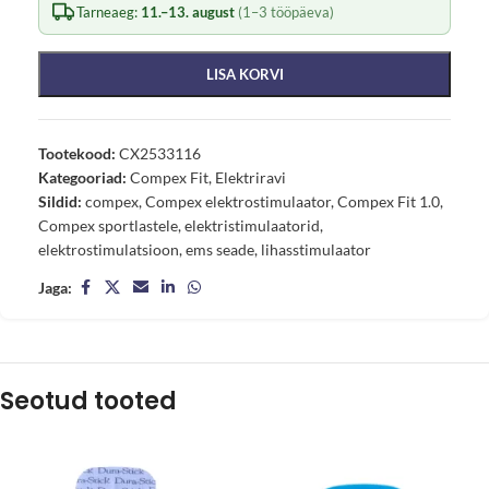
Tarneaeg:
11.–13. august
(1–3 tööpäeva)
LISA KORVI
Tootekood:
CX2533116
Kategooriad:
Compex Fit
,
Elektriravi
Sildid:
compex
,
Compex elektrostimulaator
,
Compex Fit 1.0
,
Compex sportlastele
,
elektristimulaatorid
,
elektrostimulatsioon
,
ems seade
,
lihasstimulaator
Jaga:
Seotud tooted