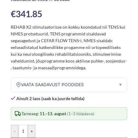
€
341.85
REHAB X2 stimulaatorisse on kokku koondatud nii TENS kui
NMES protsetuurid. TENS programmid sisaldavad
segasagedust ja CEFAR FLOW TENS-i, NMES sisaldab:
eelseadistatud katkendlikke progamme nii ortopeediliseks
kui ka neuroloogiliseks rehabilitatsiooniks, stimuleerimise
vaheldumist, jõuprogramme koos aktiivse puhke-, soojendus-
, taastumis- ja massaažiprogrammidega.
VAATA SAADAVUST POODIDES
▼
Ainult 2 laos (saab ka juurde tellida)
Tarneaeg:
11.–13. august
(1–3 tööpäeva)
-
+