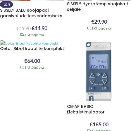
SISSEL® Hydrotemp soojakott
-25%
seljale
SISSEL® BALU soojapadi,
gaasivalude leevendamiseks
€
29.90
€
14.90
€
19.90
1–3 tööpäeva
1–3 tööpäeva
Cefar Bibol kaablite komplekt
€
64.00
1–3 tööpäeva
CEFAR BASIC
Elektristimulaator
€
185.00
1–3 tööpäeva