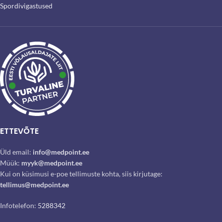
Spordivigastused
ETTEVÕTE
Üld email:
info@medpoint.ee
Müük:
myyk@medpoint.ee
Kui on küsimusi e-poe tellimuste kohta, siis kirjutage:
tellimus@medpoint.ee
Infotelefon:
5288342