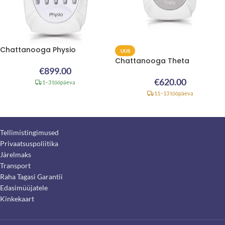
Chattanooga Physio
UUS
Chattanooga Theta
€
899.00
€
620.00
1–3 tööpäeva
11–13 tööpäeva
Tellimistingimused
Privaatsuspoliitika
Järelmaks
Transport
Raha Tagasi Garantii
Edasimüüjatele
Kinkekaart