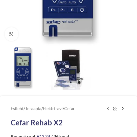
Vaata suuremat pilti
Esileht
/
Teraapia
/
Elektriravi
/
Cefar
Cefar Rehab X2
Kuumakse al.
€
13.24
/ 36 kuud