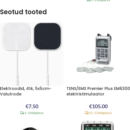
Seotud tooted
Elektroodid, 4tk, 5x5cm-
TENS/EMS Premier Plus EM6300
Valutrode
elektristimulaator
€
7.50
€
105.00
1–3 tööpäeva
11–13 tööpäeva