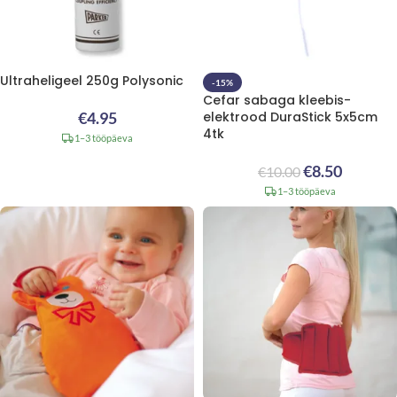
Ultraheligeel 250g Polysonic
-15%
Cefar sabaga kleebis-
€
4.95
elektrood DuraStick 5x5cm
4tk
1–3 tööpäeva
€
8.50
€
10.00
1–3 tööpäeva