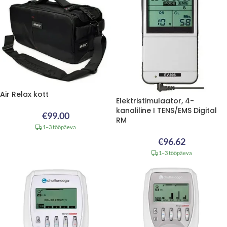
Air Relax kott
Elektristimulaator, 4-
kanaliline I TENS/EMS Digital
€
99.00
RM
1–3 tööpäeva
€
96.62
1–3 tööpäeva