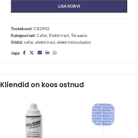
LISA KORVI
Tootekood:
CX2942
Kategooriad:
Cefar
,
Elektriravi
,
Teraapia
Sildid:
cefar
,
elektriravi
,
elektristimulaator
Jaga:
Kliendid on koos ostnud