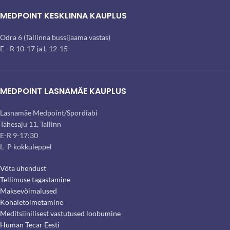
MEDPOINT KESKLINNA KAUPLUS
Odra 6 (Tallinna bussijaama vastas)
E - R 10-17 ja L 12-15
MEDPOINT LASNAMÄE KAUPLUS
Lasnamäe Medpoint/Spordiabi
Tähesaju 11, Tallinn
E-R 9-17:30
L- P kokkuleppel
Võta ühendust
Tellimuse tagastamine
Maksevõimalused
Kohaletoimetamine
Meditsiinilisest vastutused loobumine
Human Tecar Eesti