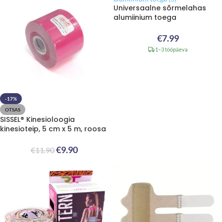
Universaalne sõrmelahas
alumiinium toega
€
7.99
1–3 tööpäeva
-17%
OTSAS
SISSEL® Kinesioloogia
kinesioteip, 5 cm x 5 m, roosa
€
9.90
€
11.90