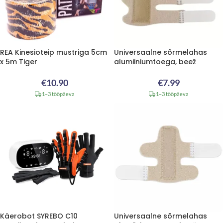
REA Kinesioteip mustriga 5cm
Universaalne sõrmelahas
x 5m Tiger
alumiiniumtoega, beež
€
10.90
€
7.99
1–3 tööpäeva
1–3 tööpäeva
Käerobot SYREBO C10
Universaalne sõrmelahas