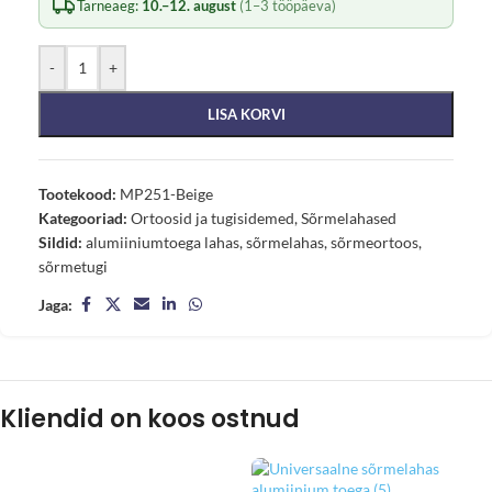
Tarneaeg:
10.–12. august
(1–3 tööpäeva)
-
+
LISA KORVI
Tootekood:
MP251-Beige
Kategooriad:
Ortoosid ja tugisidemed
,
Sõrmelahased
Sildid:
alumiiniumtoega lahas
,
sõrmelahas
,
sõrmeortoos
,
sõrmetugi
Jaga:
Kliendid on koos ostnud