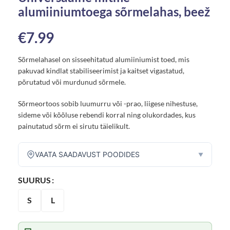
alumiiniumtoega sõrmelahas, beež
€
7.99
Sõrmelahasel on sisseehitatud alumiiniumist toed, mis
pakuvad kindlat stabiliseerimist ja kaitset vigastatud,
põrutatud või murdunud sõrmele.
Sõrmeortoos sobib luumurru või -prao, liigese nihestuse,
sideme või kõõluse rebendi korral ning olukordades, kus
painutatud sõrm ei sirutu täielikult.
VAATA SAADAVUST POODIDES
▼
SUURUS
S
L