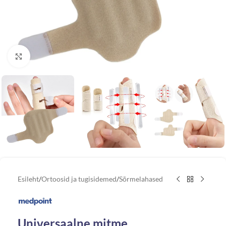
Vaata suuremat pilti
Esileht
/
Ortoosid ja tugisidemed
/
Sõrmelahased
Universaalne mitme