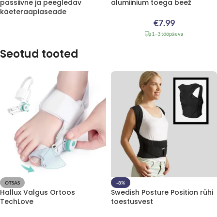
passiivne ja peegledav
alumiinium toega beež
käeteraapiaseade
€
7.99
1–3 tööpäeva
Seotud tooted
OTSAS
-8%
Hallux Valgus Ortoos
Swedish Posture Position rühi
TechLove
toestusvest