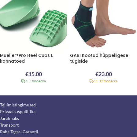
Mueller®Pro Heel Cups L
GABI Kootud hüppeliigese
kannatoed
tugiside
€
15.00
€
23.00
1–3 tööpäeva
11–13 tööpäeva
Tellimistingimused
Privaatsuspoliitika
Järelmaks
Transport
Raha Tagasi Garantii