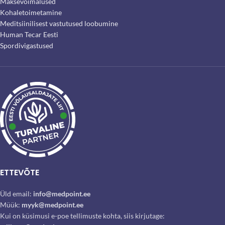
Maksevõimalused
Kohaletoimetamine
Meditsiinilisest vastutused loobumine
Human Tecar Eesti
Spordivigastused
ETTEVÕTE
Üld email:
info@medpoint.ee
Müük:
myyk@medpoint.ee
Kui on küsimusi e-poe tellimuste kohta, siis kirjutage: