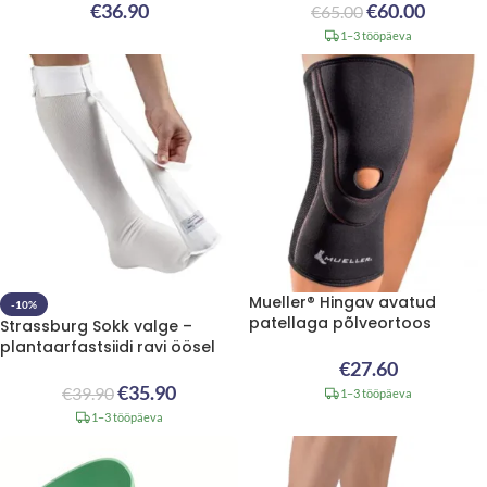
€
36.90
€
60.00
€
65.00
1–3 tööpäeva
Mueller® Hingav avatud
-10%
patellaga põlveortoos
Strassburg Sokk valge –
plantaarfastsiidi ravi öösel
€
27.60
€
35.90
€
39.90
1–3 tööpäeva
1–3 tööpäeva