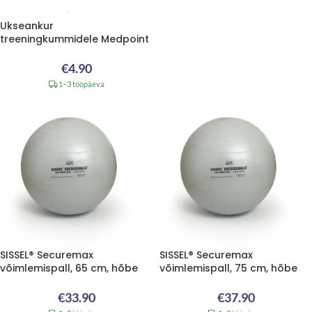
Ukseankur
treeningkummidele Medpoint
€
4.90
1–3 tööpäeva
SISSEL® Securemax
SISSEL® Securemax
võimlemispall, 65 cm, hõbe
võimlemispall, 75 cm, hõbe
€
33.90
€
37.90