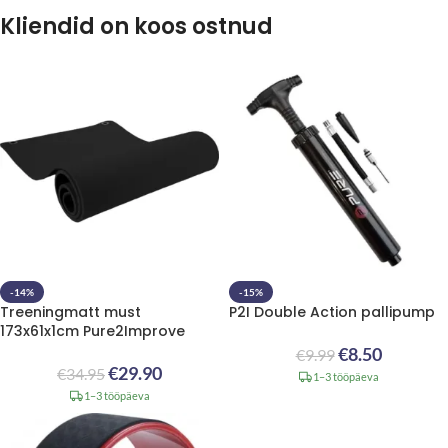
Kliendid on koos ostnud
-14%
-15%
Treeningmatt must
P2I Double Action pallipump
173x61x1cm Pure2Improve
€
8.50
€
9.99
€
29.90
€
34.95
1–3 tööpäeva
1–3 tööpäeva