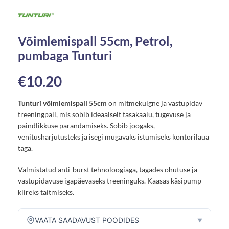
Võimlemispall 55cm, Petrol,
pumbaga Tunturi
€
10.20
Tunturi võimlemispall 55cm
on mitmekülgne ja vastupidav
treeningpall, mis sobib ideaalselt tasakaalu, tugevuse ja
paindlikkuse parandamiseks. Sobib joogaks,
venitusharjutusteks ja isegi mugavaks istumiseks kontorilaua
taga.
Valmistatud anti-burst tehnoloogiaga, tagades ohutuse ja
vastupidavuse igapäevaseks treeninguks. Kaasas käsipump
kiireks täitmiseks.
VAATA SAADAVUST POODIDES
▼