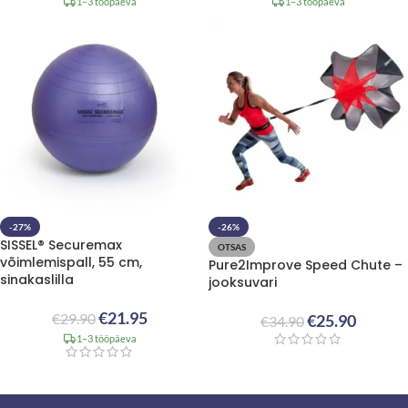
1–3 tööpäeva
1–3 tööpäeva
-27%
-26%
SISSEL® Securemax
OTSAS
võimlemispall, 55 cm,
Pure2Improve Speed Chute –
sinakaslilla
jooksuvari
€
21.95
€
29.90
€
25.90
€
34.90
1–3 tööpäeva