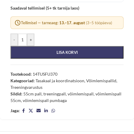
Saadaval tellimisel (5+ tk tarnija laos)
Tellimisel — tarneaeg:
13.–17. august
(3–5 tööpäeva)
-
+
LISA KORVI
Tootekood:
14TUSFU370
Kategooriad:
Tasakaal ja koordinatsioon
,
Võimlemispallid
,
Treeningvarustus
Sildid:
55cm pall
,
treeningpall
,
võimlemispall
,
võimlemispall
55cm
,
võimlemispall pumbaga
Jaga: