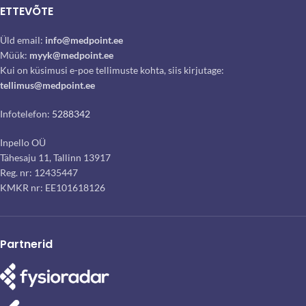
ETTEVÕTE
Üld email:
info@medpoint.ee
Müük:
myyk@medpoint.ee
Kui on küsimusi e-poe tellimuste kohta, siis kirjutage:
tellimus@medpoint.ee
Infotelefon:
5288342
Inpello OÜ
Tähesaju 11, Tallinn 13917
Reg. nr: 12435447
KMKR nr: EE101618126
Partnerid