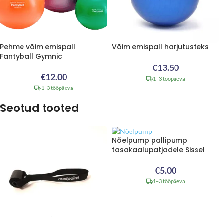
Pehme võimlemispall
Võimlemispall harjutusteks
Fantyball Gymnic
€
13.50
€
12.00
1–3 tööpäeva
1–3 tööpäeva
Seotud tooted
Nõelpump pallipump
tasakaalupatjadele Sissel
€
5.00
1–3 tööpäeva