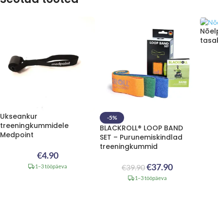
Nõel
tasa
Ukseankur
-5%
treeningkummidele
BLACKROLL® LOOP BAND
Medpoint
SET – Purunemiskindlad
treeningkummid
€
4.90
€
37.90
€
39.90
1–3 tööpäeva
1–3 tööpäeva