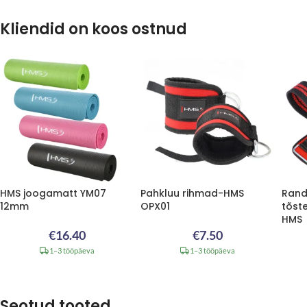
Kliendid on koos ostnud
HMS joogamatt YM07
Pahkluu rihmad-HMS
Rand
12mm
OPX01
tõst
HMS
€
16.40
€
7.50
1–3 tööpäeva
1–3 tööpäeva
Seotud tooted