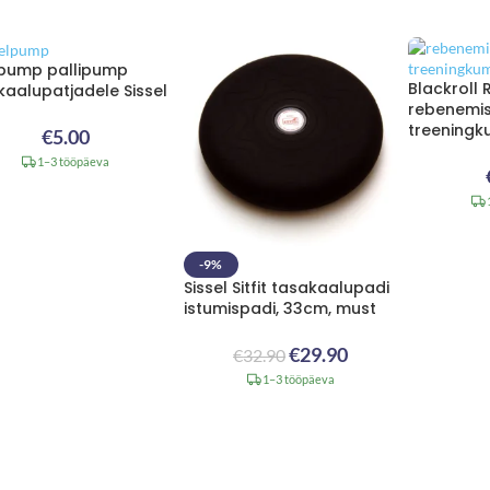
pump pallipump
Blackroll 
kaalupatjadele Sissel
rebenemis
treening
€
5.00
1–3 tööpäeva
-9%
Sissel Sitfit tasakaalupadi
istumispadi, 33cm, must
€
29.90
€
32.90
1–3 tööpäeva