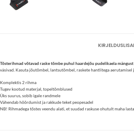
KIRJELDUS
LISA
Tõsterihmad võtavad raske tõmbe puhul haardejõu pudelikaela mängust 
väsivad. Kasuta jõutõmbel, lantsutõmbel, raskete hantlitega aerutamisel 
Komplektis 2 rihma
Tugev kootud materjal, topeltõmblused
Üks suurus, sobib igale randmele
Vähendab hõõrdumist ja rakkude teket peopesadel
NB! Rihmadega tõstes veendu alati, et suudad raskuse ohutult maha lasta