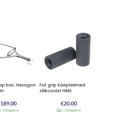
rap bar, Hexagon
Fat grip käepidemed
cm
silikoonist HMS
€
189.00
€
20.00
1–3 tööpäeva
1–3 tööpäeva