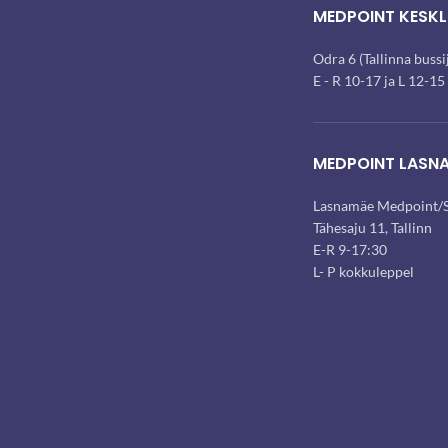
MEDPOINT KESKL
Odra 6 (Tallinna buss
E - R 10-17 ja L 12-15
MEDPOINT LASN
Lasnamäe Medpoint/S
Tähesaju 11, Tallinn
E-R 9-17:30
L- P kokkuleppel