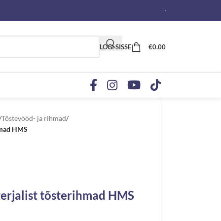
LOGI SISSE
€
0.00
/
Tõstevööd- ja rihmad
/
ihmad HMS
terjalist tõsterihmad HMS