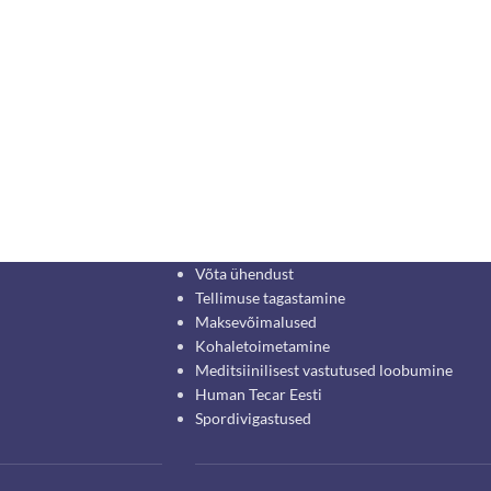
Võta ühendust
Tellimuse tagastamine
Maksevõimalused
Kohaletoimetamine
Meditsiinilisest vastutused loobumine
Human Tecar Eesti
Spordivigastused