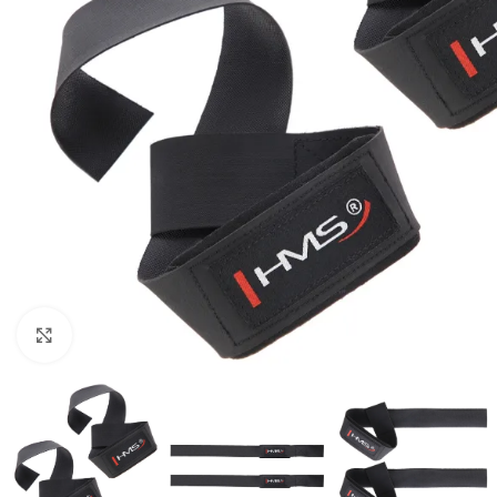
Vaata suuremat pilti