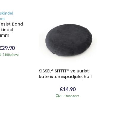
Resist Band
kindel
kumm
€
29.90
1–3 tööpäeva
SISSEL® SITFIT® veluurist
kate istumispadjale, hall
€
14.90
1–3 tööpäeva