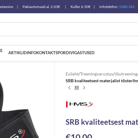
a tagastamine | Pakiautomaati al. 2.03€ | Kuller 6.50€ | Infotelefon:
5288 342
E
ARTIKLID
INFO
KONTAKT
SPORDIVIGASTUSED
Esileht
/
Treeningvarustus
/
Jõutreening
SRB kvaliteetsest materjalist tõster
SRB kvaliteetsest ma
€
10.00