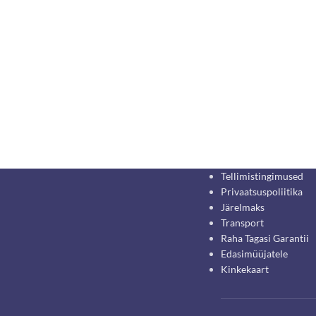
Tellimistingimused
Privaatsuspoliitika
Järelmaks
Transport
Raha Tagasi Garantii
Edasimüüjatele
Kinkekaart