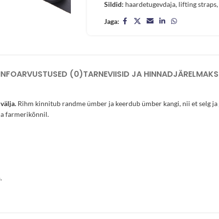
Sildid:
haardetugevdaja
,
lifting straps
,
Jaga:
INFO
ARVUSTUSED (0)
TARNEVIISID JA HINNAD
JÄRELMAKS
välja.
Rihm kinnitub randme ümber ja keerdub ümber kangi, nii et selg ja j
ja farmerikõnnil.
.