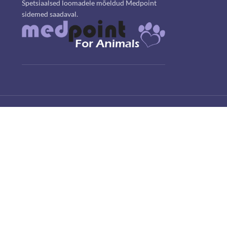
Spetsiaalsed loomadele mõeldud Medpoint
sidemed saadaval.