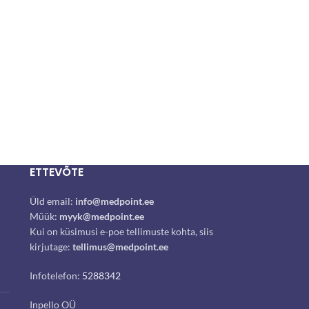
ETTEVÕTE
Üld email:
info@medpoint.ee
Müük:
myyk@medpoint.ee
Kui on küsimusi e-poe tellimuste kohta, siis
kirjutage:
tellimus@medpoint.ee
Infotelefon:
5288342
Inpello OÜ