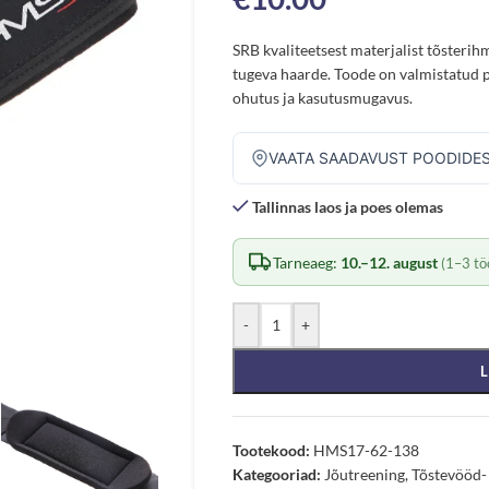
SRB kvaliteetsest materjalist tõsterih
tugeva haarde. Toode on valmistatud p
ohutus ja kasutusmugavus.
VAATA SAADAVUST POODIDE
Tallinnas laos ja poes olemas
Tarneaeg:
10.–12. august
(1–3 tö
-
+
L
Tootekood:
HMS17-62-138
Kategooriad:
Jõutreening
,
Tõstevööd-