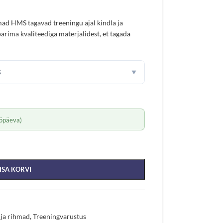
mad HMS tagavad treeningu ajal kindla ja
arima kvaliteediga materjalidest, et tagada
S
▼
öpäeva)
ISA KORVI
 ja rihmad
,
Treeningvarustus