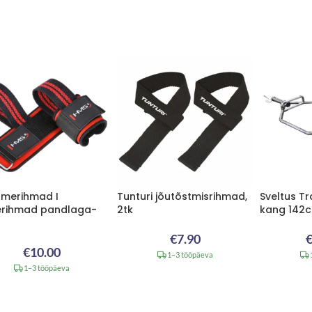
merihmad I
Tunturi jõutõstmisrihmad,
Sveltus T
erihmad pandlaga-
2tk
kang 142
€
7.90
€
10.00
1–3 tööpäeva
1–3 tööpäeva