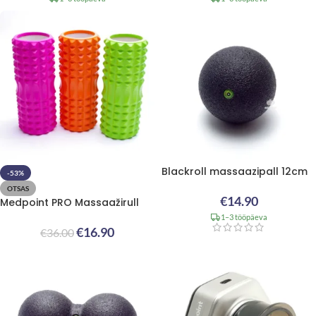
Blackroll massaazipall 12cm
-53%
OTSAS
€
14.90
Medpoint PRO Massaažirull
1–3 tööpäeva
€
16.90
€
36.00