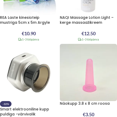
REA Laste kinesioteip
NAQI Massage Lotion Light –
mustriga 5cm x 5m Argyle
kerge massaažikreem
€
10.90
€
12.50
1–3 tööpäeva
1–3 tööpäeva
Näokupp 3.8 x 8 cm roosa
-32%
Smart elektrooniline kupp
puldiga -värvivalik
€
3.50