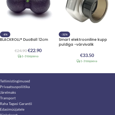
-8%
-32%
BLACKROLL® DuoBall 12cm
Smart elektrooniline kupp
puldiga -värvivalik
€
22.90
€
24.90
€
33.50
1–3 tööpäeva
1–3 tööpäeva
Tellimistingimused
Privaatsuspoliitika
Järelmaks
Transport
Raha Tagasi Garantii
Edasimüüjatele
Kinkekaart