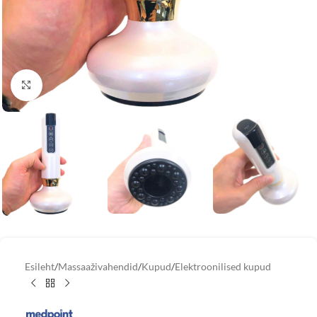
Vaata suuremat pilti
Esileht
/
Massaaživahendid
/
Kupud
/
Elektroonilised kupud