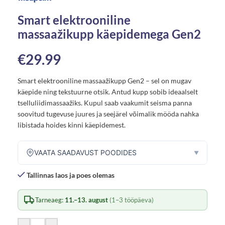
Smart elektrooniline
massaažikupp käepidemega Gen2
€
29.99
Smart elektrooniline massaažikupp Gen2 – sel on mugav
käepide ning tekstuurne otsik. Antud kupp sobib ideaalselt
tselluliidimassaažiks. Kupul saab vaakumit seisma panna
soovitud tugevuse juures ja seejärel võimalik mööda nahka
libistada hoides kinni käepidemest.
VAATA SAADAVUST POODIDES
▼
Tallinnas laos ja poes olemas
Tarneaeg:
11.–13. august
(1–3 tööpäeva)