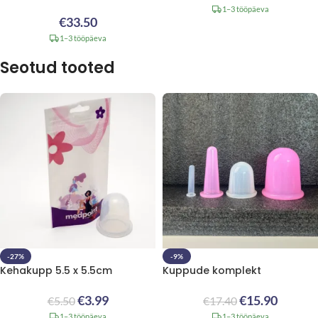
1–3 tööpäeva
€
33.50
1–3 tööpäeva
Seotud tooted
-27%
-9%
Kehakupp 5.5 x 5.5cm
Kuppude komplekt
€
3.99
€
15.90
€
5.50
€
17.40
1–3 tööpäeva
1–3 tööpäeva