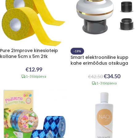
Pure 2Improve kinesioteip
-19%
kollane 5cm x 5m 2tk
Smart elektrooniline kupp
kahe erimõõdus otsikuga
€
12.99
€
34.50
€
42.50
1–3 tööpäeva
1–3 tööpäeva