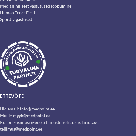
Meditsiinilisest vastutused loobumine
Human Tecar Eesti
Spordivigastused
ETTEVÕTE
Üld email:
info@medpoint.ee
Müük:
myyk@medpoint.ee
Kui on küsimusi e-poe tellimuste kohta, siis kirjutage:
tellimus@medpoint.ee