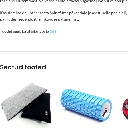
reas piki lülisammast. Väikesed pallid aitavad sügavmõjuva surve abil pi
Kasutamine on lihtne: aseta Spinefitter põrandale ja asetu selle peale nii
pakkudes leevendust ja liikuvuse paranemist.
Toodet saab ka üksikult osta
SIIT
Seotud tooted