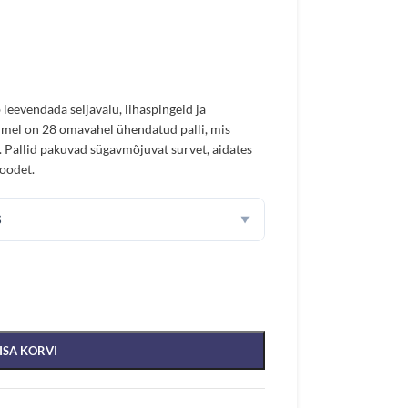
 leevendada seljavalu, lihaspingeid ja
dmel on 28 omavahel ühendatud palli, mis
. Pallid pakuvad sügavmõjuvat survet, aidates
oodet.
S
▼
ISA KORVI