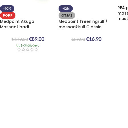
REA 
-40%
-42%
mass
POPP
OTSAS
must
Medpoint Akuga
Medpoint Treeningrull /
Massaažipadi
massaažirull Classic
€
89.00
€
16.90
€
149.00
€
29.00
1–3 tööpäeva