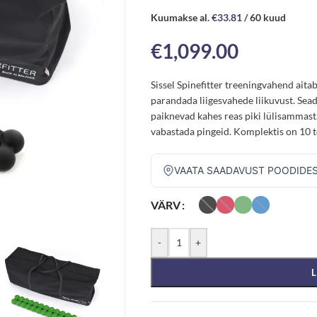
Kuumakse al.
€
33.81
/ 60 kuud
€
1,099.00
Sissel Spinefitter treeningvahend aitab
parandada liigesvahede liikuvust. Sea
paiknevad kahes reas piki lülisammast
vabastada pingeid. Komplektis on 10 t
VAATA SAADAVUST POODIDE
VÄRV
-
+
L