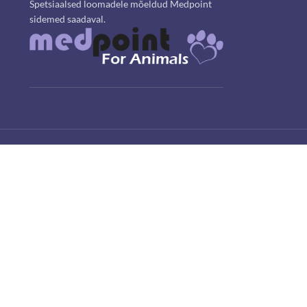
Spetsiaalsed loomadele mõeldud Medpoint
sidemed saadaval.