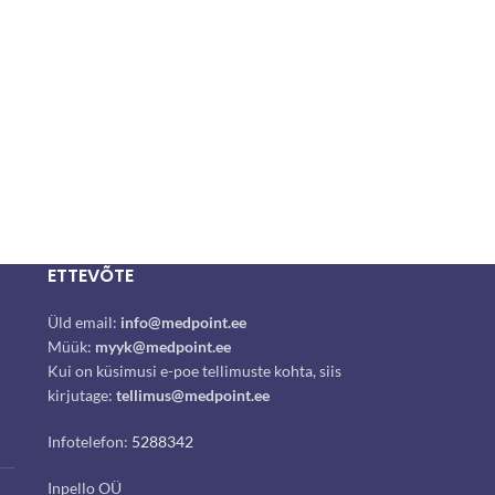
ETTEVÕTE
Üld email:
info@medpoint.ee
Müük:
myyk@medpoint.ee
Kui on küsimusi e-poe tellimuste kohta, siis
kirjutage:
tellimus@medpoint.ee
Infotelefon:
5288342
Inpello OÜ