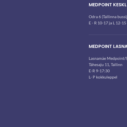
MEDPOINT KESKL
Odra 6 (Tallinna buss
E - R 10-17 ja L 12-15
MEDPOINT LASN
Lasnamäe Medpoint/S
Tähesaju 11, Tallinn
E-R 9-17:30
L- P kokkuleppel