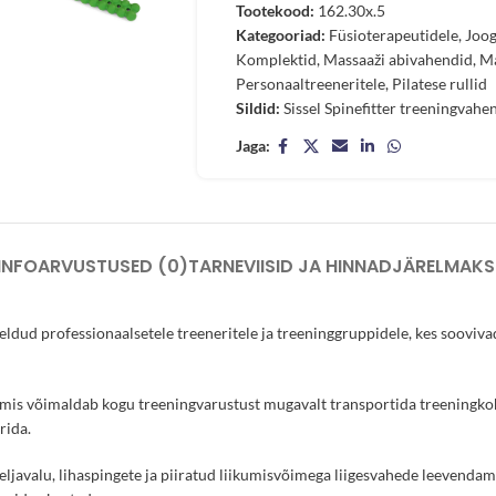
Tootekood:
162.30x.5
Kategooriad:
Füsioterapeutidele
,
Joog
Komplektid
,
Massaaži abivahendid
,
Ma
Personaaltreeneritele
,
Pilatese rullid
Sildid:
Sissel Spinefitter treeningvahe
Jaga:
INFO
ARVUSTUSED (0)
TARNEVIISID JA HINNAD
JÄRELMAKS
ldud professionaalsetele treeneritele ja treeninggruppidele, kes soovivad
ti, mis võimaldab kogu treeningvarustust mugavalt transportida treeningkoh
rida.
seljavalu, lihaspingete ja piiratud liikumisvõimega liigesvahede leevend