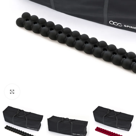
Vaata suuremat pilti