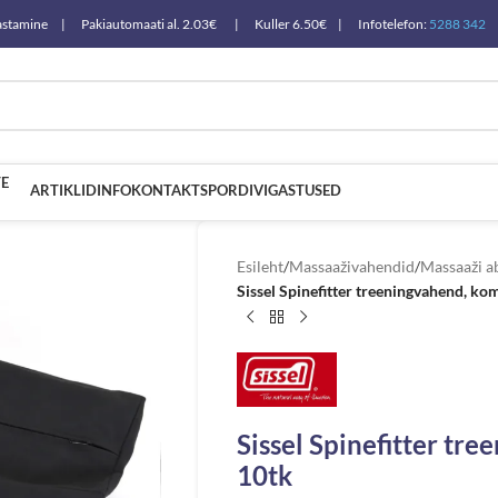
a tagastamine | Pakiautomaati al. 2.03€ | Kuller 6.50€ | Infotelefon:
5288 342
E
ARTIKLID
INFO
KONTAKT
SPORDIVIGASTUSED
Esileht
/
Massaaživahendid
/
Massaaži a
Sissel Spinefitter treeningvahend, ko
Sissel Spinefitter tr
10tk