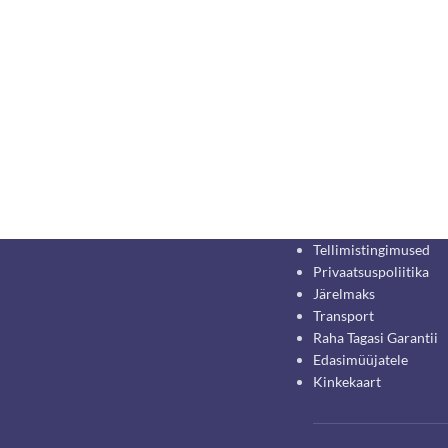
Tellimistingimused
Privaatsuspoliitika
Järelmaks
Transport
Raha Tagasi Garantii
Edasimüüjatele
Kinkekaart