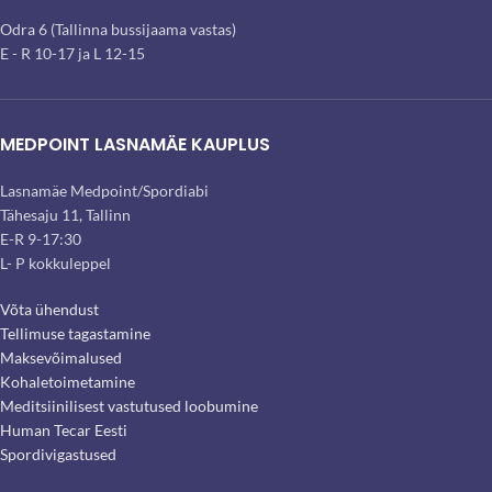
Odra 6 (Tallinna bussijaama vastas)
E - R 10-17 ja L 12-15
MEDPOINT LASNAMÄE KAUPLUS
Lasnamäe Medpoint/Spordiabi
Tähesaju 11, Tallinn
E-R 9-17:30
L- P kokkuleppel
Võta ühendust
Tellimuse tagastamine
Maksevõimalused
Kohaletoimetamine
Meditsiinilisest vastutused loobumine
Human Tecar Eesti
Spordivigastused