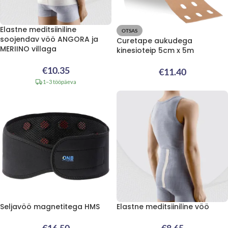
Elastne meditsiiniline
OTSAS
soojendav vöö ANGORA ja
Curetape aukudega
MERIINO villaga
kinesioteip 5cm x 5m
€
10.35
€
11.40
1–3 tööpäeva
Seljavöö magnetitega HMS
Elastne meditsiiniline vöö