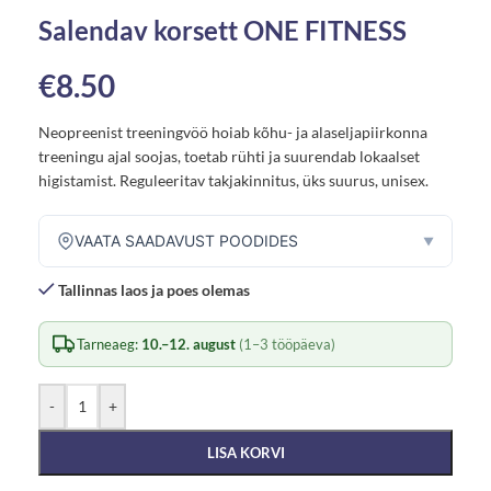
Salendav korsett ONE FITNESS
€
8.50
Neopreenist treeningvöö hoiab kõhu- ja alaseljapiirkonna
treeningu ajal soojas, toetab rühti ja suurendab lokaalset
higistamist. Reguleeritav takjakinnitus, üks suurus, unisex.
VAATA SAADAVUST POODIDES
▼
Tallinnas laos ja poes olemas
Tarneaeg:
10.–12. august
(1–3 tööpäeva)
-
+
LISA KORVI