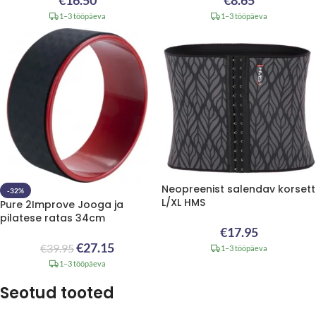
€
16.50
€
8.65
1–3 tööpäeva
1–3 tööpäeva
Neopreenist salendav korsett
-32%
L/XL HMS
Pure 2Improve Jooga ja
pilatese ratas 34cm
€
17.95
€
27.15
€
39.95
1–3 tööpäeva
1–3 tööpäeva
Seotud tooted