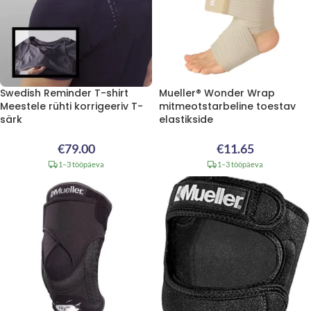
Swedish Reminder T-shirt
Mueller® Wonder Wrap
Meestele rühti korrigeeriv T-
mitmeotstarbeline toestav
särk
elastikside
€
79.00
€
11.65
1–3 tööpäeva
1–3 tööpäeva