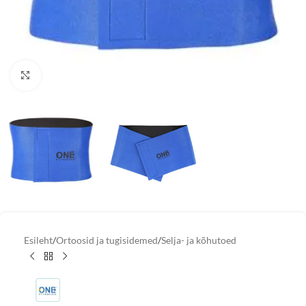
Vaata suuremat pilti
Esileht
/
Ortoosid ja tugisidemed
/
Selja- ja kõhutoed