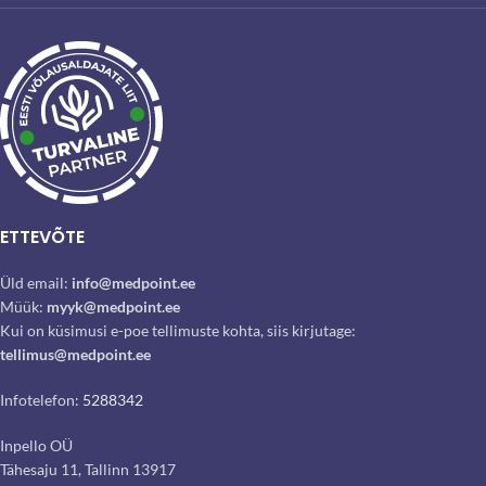
ETTEVÕTE
Üld email:
info@medpoint.ee
Müük:
myyk@medpoint.ee
Kui on küsimusi e-poe tellimuste kohta, siis kirjutage:
tellimus@medpoint.ee
Infotelefon:
5288342
Inpello OÜ
Tähesaju 11, Tallinn 13917