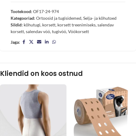
Tootekood:
OF17-24-974
Kategooriad:
Ortoosid ja tugisidemed
,
Selja- ja kõhutoed
Sildid:
kõhutugi
,
korsett
,
korsett treenimiseks
,
salendav
korsett
,
salendav vöö
,
tugivöö
,
Vöökorsett
Jaga:
Kliendid on koos ostnud