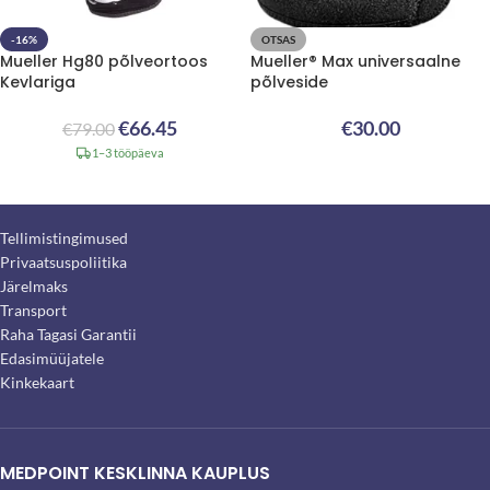
-16%
OTSAS
Mueller Hg80 põlveortoos
Mueller® Max universaalne
Kevlariga
põlveside
€
66.45
€
30.00
€
79.00
1–3 tööpäeva
Tellimistingimused
Privaatsuspoliitika
Järelmaks
Transport
Raha Tagasi Garantii
Edasimüüjatele
Kinkekaart
MEDPOINT KESKLINNA KAUPLUS