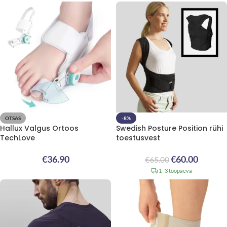
OTSAS
-8%
Hallux Valgus Ortoos
Swedish Posture Position rühi
TechLove
toestusvest
€
36.90
€
60.00
€
65.00
1–3 tööpäeva