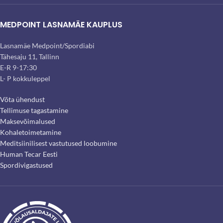
MEDPOINT LASNAMÄE KAUPLUS
Lasnamäe Medpoint/Spordiabi
Tähesaju 11, Tallinn
E-R 9-17:30
L- P kokkuleppel
Võta ühendust
Tellimuse tagastamine
Maksevõimalused
Kohaletoimetamine
Meditsiinilisest vastutused loobumine
Human Tecar Eesti
Spordivigastused