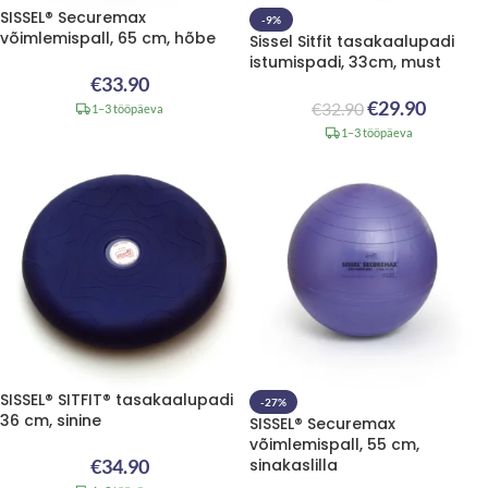
SISSEL® Securemax
-9%
võimlemispall, 65 cm, hõbe
Sissel Sitfit tasakaalupadi
istumispadi, 33cm, must
€
33.90
€
29.90
€
32.90
1–3 tööpäeva
1–3 tööpäeva
SISSEL® SITFIT® tasakaalupadi
-27%
36 cm, sinine
SISSEL® Securemax
võimlemispall, 55 cm,
€
34.90
sinakaslilla