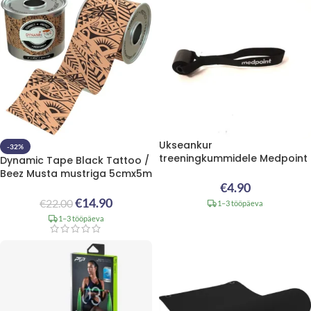
Ukseankur
-32%
treeningkummidele Medpoint
Dynamic Tape Black Tattoo /
Beez Musta mustriga 5cmx5m
€
4.90
€
14.90
€
22.00
1–3 tööpäeva
1–3 tööpäeva