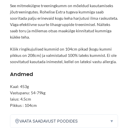
See mitmekülgne treeningkumm on mõeldud kasutamiseks
jõutreeningutes. Rohelise Extra tugeva kummiga saab
sooritada palju erinevaid kogu keha harjutusi ilma raskusteta.
Väga efektiivne suurte lihasgruppide treenimisel. Näiteks
saab toru ja mõlemas otsas maakülge kinnitatud kummiga
kükke teha.
Kõik ringikujulised kummid on 104cm pikad (kogu kummi
pikkus on 208cm) ja valmistatud 100% lateks kummist. Ei ole
soovitatud kasutada inimestel, kellel on lateksi vastu allergia.
Andmed
Kaal: 453g
Vastupanu: 54-79kg
laius: 4.5cm
Pikkus : 104cm
VAATA SAADAVUST POODIDES
▼