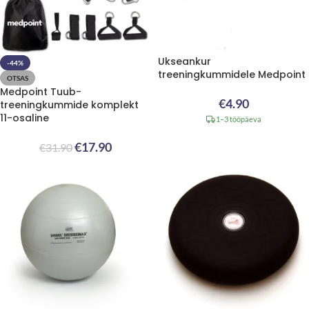
Ukseankur
-44%
treeningkummidele Medpoint
OTSAS
Medpoint Tuub-
€
4.90
treeningkummide komplekt
11-osaline
1–3 tööpäeva
€
17.90
€
31.90