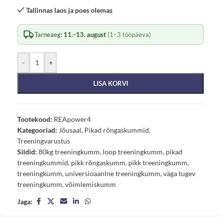
Tallinnas laos ja poes olemas
Tarneaeg:
11.–13. august
(1–3 tööpäeva)
-
+
LISA KORVI
Tootekood:
REApower4
Kategooriad:
Jõusaal
,
Pikad rõngaskummid
,
Treeningvarustus
Sildid:
80kg treeningkumm
,
loop treeningkumm
,
pikad
treeningkummid
,
pikk rõngaskumm
,
pikk treeningkumm
,
treeningkumm
,
universioaanlne treeningkumm
,
väga tugev
treeningkumm
,
võimlemiskumm
Jaga: