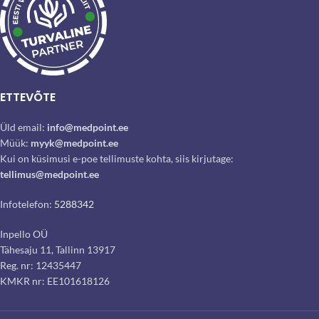
ETTEVÕTE
Üld email:
info@medpoint.ee
Müük:
myyk@medpoint.ee
Kui on küsimusi e-poe tellimuste kohta, siis kirjutage:
tellimus@medpoint.ee
Infotelefon:
5288342
Inpello OÜ
Tähesaju 11, Tallinn 13917
Reg. nr: 12435447
KMKR nr: EE101618126