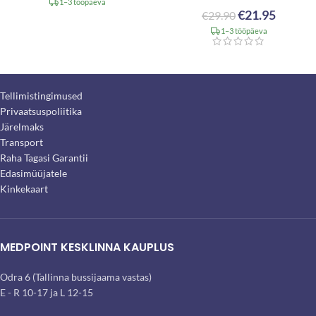
1–3 tööpäeva
€
21.95
€
29.90
1–3 tööpäeva
Tellimistingimused
Privaatsuspoliitika
Järelmaks
Transport
Raha Tagasi Garantii
Edasimüüjatele
Kinkekaart
MEDPOINT KESKLINNA KAUPLUS
Odra 6 (Tallinna bussijaama vastas)
E - R 10-17 ja L 12-15