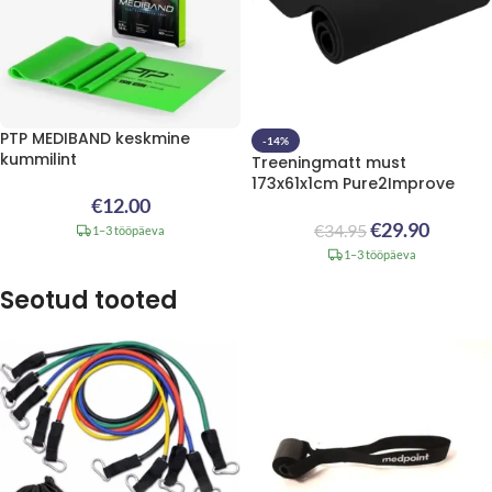
PTP MEDIBAND keskmine
-14%
kummilint
Treeningmatt must
173x61x1cm Pure2Improve
€
12.00
€
29.90
€
34.95
1–3 tööpäeva
1–3 tööpäeva
Seotud tooted