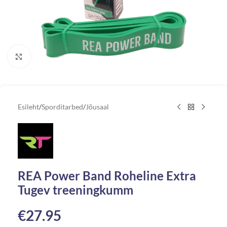
Vaata suuremat pilti
Esileht
/
Sporditarbed
/
Jõusaal
REA Power Band Roheline Extra
Tugev treeningkumm
€
27.95