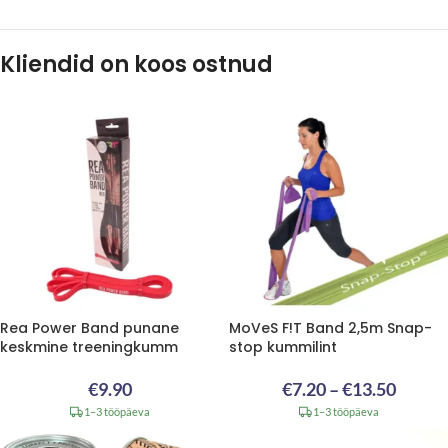
Kliendid on koos ostnud
Rea Power Band punane
MoVeS F!T Band 2,5m Snap-
keskmine treeningkumm
stop kummilint
€
9.90
€
7.20
–
€
13.50
1–3 tööpäeva
1–3 tööpäeva