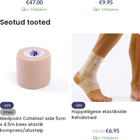
€
47.00
€
9.95
1–3 tööpäeva
1–3 tööpäeva
Seotud tooted
-22%
-18%
Hüppeliigese elastikside
OTSAS
Rehabmed
Medpoint Cohelast side 5cm
x 4.5m beez elastik
kompress/alusteip
€
6.95
€
8.50
1–3 tööpäeva