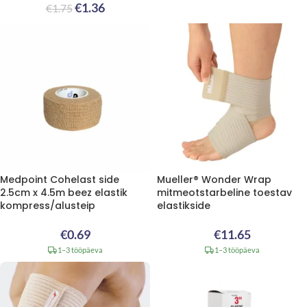
€
1.36
€
1.75
Medpoint Cohelast side
Mueller® Wonder Wrap
2.5cm x 4.5m beez elastik
mitmeotstarbeline toestav
kompress/alusteip
elastikside
€
0.69
€
11.65
1–3 tööpäeva
1–3 tööpäeva