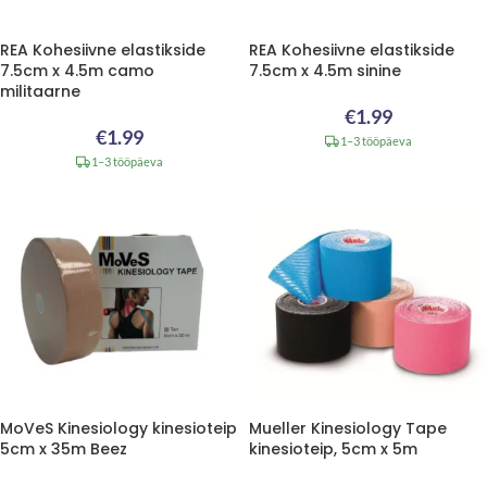
REA Kohesiivne elastikside
REA Kohesiivne elastikside
7.5cm x 4.5m camo
7.5cm x 4.5m sinine
militaarne
€
1.99
€
1.99
1–3 tööpäeva
1–3 tööpäeva
MoVeS Kinesiology kinesioteip
Mueller Kinesiology Tape
5cm x 35m Beez
kinesioteip, 5cm x 5m