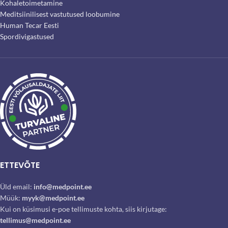
Kohaletoimetamine
Meditsiinilisest vastutused loobumine
Human Tecar Eesti
Spordivigastused
ETTEVÕTE
Üld email:
info@medpoint.ee
Müük:
myyk@medpoint.ee
Kui on küsimusi e-poe tellimuste kohta, siis kirjutage:
tellimus@medpoint.ee