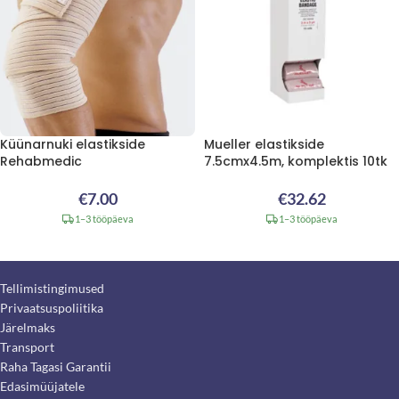
Küünarnuki elastikside
Mueller elastikside
Rehabmedic
7.5cmx4.5m, komplektis 10tk
€
7.00
€
32.62
1–3 tööpäeva
1–3 tööpäeva
Tellimistingimused
Privaatsuspoliitika
Järelmaks
Transport
Raha Tagasi Garantii
Edasimüüjatele