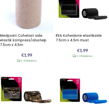
Medpoint Cohelast side
REA Kohesiivne elastikside
elastik kompress/alusteip
7.5cm x 4.5m must
7.5cm x 4.5m
€
1.99
€
1.99
1–3 tööpäeva
1–3 tööpäeva