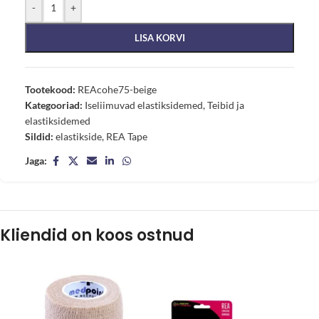
-
+
LISA KORVI
Tootekood:
REAcohe75-beige
Kategooriad:
Iseliimuvad elastiksidemed
,
Teibid ja
elastiksidemed
Sildid:
elastikside
,
REA Tape
Jaga:
Kliendid on koos ostnud