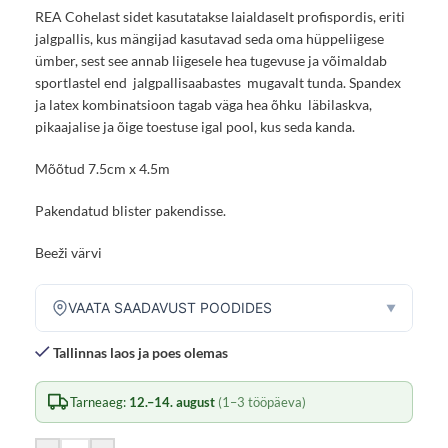
REA Cohelast sidet kasutatakse laialdaselt profispordis, eriti
jalgpallis, kus mängijad kasutavad seda oma hüppeliigese
ümber, sest see annab liigesele hea tugevuse ja võimaldab
sportlastel end jalgpallisaabastes mugavalt tunda. Spandex
ja latex kombinatsioon tagab väga hea õhku läbilaskva,
pikaajalise ja õige toestuse igal pool, kus seda kanda.
Mõõtud 7.5cm x 4.5m
Pakendatud blister pakendisse.
Beeži värvi
VAATA SAADAVUST POODIDES
▼
Tallinnas laos ja poes olemas
Tarneaeg:
12.–14. august
(1–3 tööpäeva)