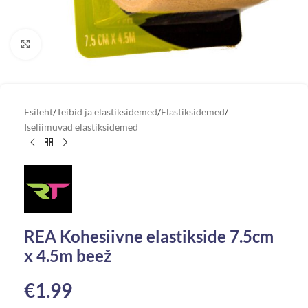
Vaata suuremat pilti
Esileht
/
Teibid ja elastiksidemed
/
Elastiksidemed
/
Iseliimuvad elastiksidemed
REA Kohesiivne elastikside 7.5cm
x 4.5m beež
€
1.99