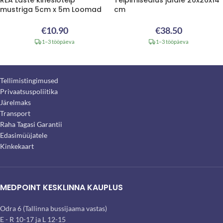
REA Laste kinesioteip
Teipimisealus jalale 26x26x14
mustriga 5cm x 5m Loomad
cm
€
10.90
€
38.50
1–3 tööpäeva
1–3 tööpäeva
Tellimistingimused
Privaatsuspoliitika
Järelmaks
Transport
Raha Tagasi Garantii
Edasimüüjatele
Kinkekaart
MEDPOINT KESKLINNA KAUPLUS
Odra 6 (Tallinna bussijaama vastas)
E - R 10-17 ja L 12-15