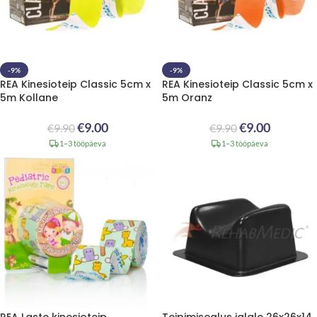
-9%
-9%
REA Kinesioteip Classic 5cm x
REA Kinesioteip Classic 5cm x
5m Kollane
5m Oranz
€
9.00
€
9.00
€
9.90
€
9.90
1–3 tööpäeva
1–3 tööpäeva