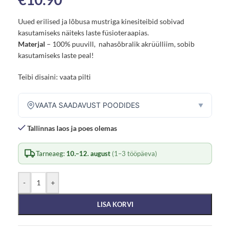
Uued erilised ja lõbusa mustriga kinesiteibid sobivad
kasutamiseks näiteks laste füsioteraapias.
Materjal
– 100% puuvill, nahasõbralik akrüülliim, sobib
kasutamiseks laste peal!
Teibi disaini: vaata pilti
VAATA SAADAVUST POODIDES
▼
Tallinnas laos ja poes olemas
Tarneaeg:
10.–12. august
(1–3 tööpäeva)
-
+
LISA KORVI