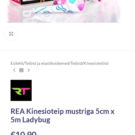
Vaata suuremat pilti
Esileht
/
Teibid ja elastiksidemed
/
Teibid
/
Kinesioteibid
REA Kinesioteip mustriga 5cm x
5m Ladybug
€
10.90