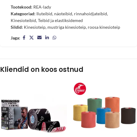
Tootekood:
REA-lady
Kategooriad:
Iluteibid, näoteibid, rinnahoidjateibid
,
Kinesioteibid
,
Teibid ja elastiksidemed
Sildid:
Kinesioteip
,
mustriga kinesioteip
,
roosa kinesioteip
Jaga:
Kliendid on koos ostnud