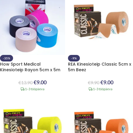
-35%
-9%
How Sport Medical
REA Kinesioteip Classic 5cm x
Kinesioteip Rayon 5cm x 5m
5m Beez
€
9.00
€
9.00
€
13.90
€
9.90
1–3 tööpäeva
1–3 tööpäeva