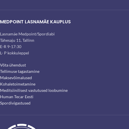
MEDPOINT LASNAMÄE KAUPLUS
Lasnamäe Medpoint/Spordiabi
Tähesaju 11, Tallinn
E-R 9-17:30
L- P kokkuleppel
Võta ühendust
Tellimuse tagastamine
Maksevõimalused
Kohaletoimetamine
Meditsiinilisest vastutused loobumine
Human Tecar Eesti
Spordivigastused