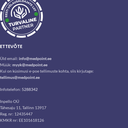
ETTEVÕTE
Üld email:
info@medpoint.ee
Müük:
myyk@medpoint.ee
Kui on küsimusi e-poe tellimuste kohta, siis kirjutage:
tellimus@medpoint.ee
Infotelefon:
5288342
Inpello OÜ
Tähesaju 11, Tallinn 13917
Reg. nr: 12435447
KMKR nr: EE101618126