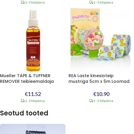
1–3 tööpäeva
1–3 tööpäeva
Mueller TAPE & TUFFNER
REA Laste kinesioteip
REMOVER teibieemaldaja
mustriga 5cm x 5m Loomad
€
11.52
€
10.90
1–3 tööpäeva
1–3 tööpäeva
Seotud tooted