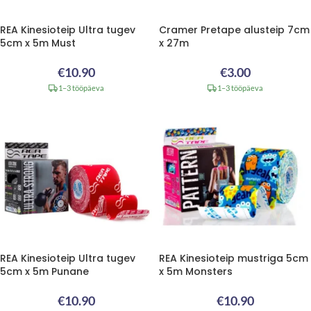
REA Kinesioteip Ultra tugev
Cramer Pretape alusteip 7cm
5cm x 5m Must
x 27m
€
10.90
€
3.00
1–3 tööpäeva
1–3 tööpäeva
REA Kinesioteip Ultra tugev
REA Kinesioteip mustriga 5cm
5cm x 5m Punane
x 5m Monsters
€
10.90
€
10.90