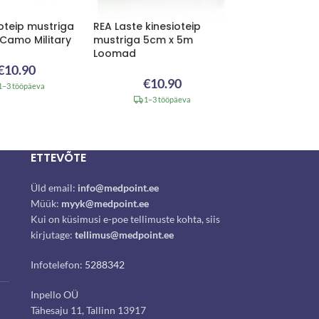
oteip mustriga
REA Laste kinesioteip
Camo Military
mustriga 5cm x 5m
Loomad
€
10.90
€
10.90
1–3 tööpäeva
1–3 tööpäeva
ETTEVÕTE
Üld email:
info@medpoint.ee
Müük:
myyk@medpoint.ee
Kui on küsimusi e-poe tellimuste kohta, siis
kirjutage:
tellimus@medpoint.ee
Infotelefon:
5288342
Inpello OÜ
Tähesaju 11, Tallinn 13917