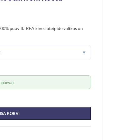
00% puuvill. REA kinesioteipide valikus on
S
▼
öpäeva)
ISA KORVI