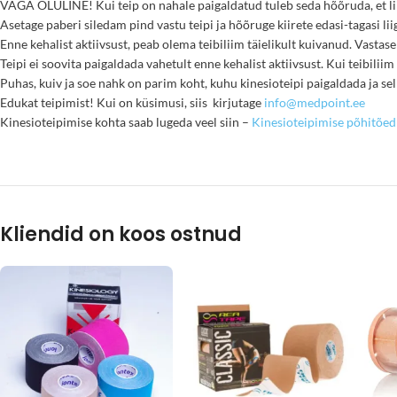
VÄGA OLULINE! Kui teip on nahale paigaldatud tuleb seda hõõruda, et lii
Asetage paberi siledam pind vastu teipi ja hõõruge kiirete edasi-tagasi li
Enne kehalist aktiivsust, peab olema teibiliim täielikult kuivanud. Vastasel
Teipi ei soovita paigaldada vahetult enne kehalist aktiivsust. Kui teibili
Puhas, kuiv ja soe nahk on parim koht, kuhu kinesioteipi paigaldada ja sel
Edukat teipimist! Kui on küsimusi, siis kirjutage
info@medpoint.ee
Kinesioteipimise kohta saab lugeda veel siin –
Kinesioteipimise põhitõed
Kliendid on koos ostnud