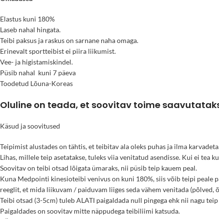
Elastus kuni 180%
Laseb nahal hingata.
Teibi paksus ja raskus on sarnane naha omaga.
Erinevalt sportteibist ei piira liikumist.
Vee- ja higistamiskindel.
Püsib nahal kuni 7 päeva
Toodetud Lõuna-Koreas
Oluline on teada, et soovitav toime saavutatak
Käsud ja soovitused
Teipimist alustades on tähtis, et teibitav ala oleks puhas ja ilma karvadeta
Lihas, millele teip asetatakse, tuleks viia venitatud asendisse. Kui ei tea 
Soovitav on teibi otsad lõigata ümaraks, nii püsib teip kauem peal.
Kuna Medpointi kinesioteibi venivus on kuni 180%, siis võib teipi peale p
reeglit, et mida liikuvam / paiduvam liiges seda vähem venitada (põlved,
Teibi otsad (3-5cm) tuleb ALATI paigaldada null pingega ehk nii nagu tei
Paigaldades on soovitav mitte näppudega teibiliimi katsuda.