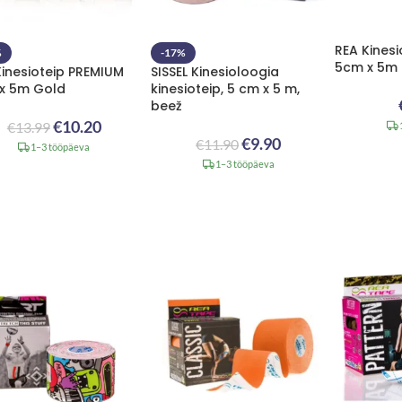
REA Kinesi
%
-17%
5cm x 5m
Kinesioteip PREMIUM
SISSEL Kinesioloogia
x 5m Gold
kinesioteip, 5 cm x 5 m,
beež
€
10.20
€
13.99
€
9.90
€
11.90
1–3 tööpäeva
1–3 tööpäeva