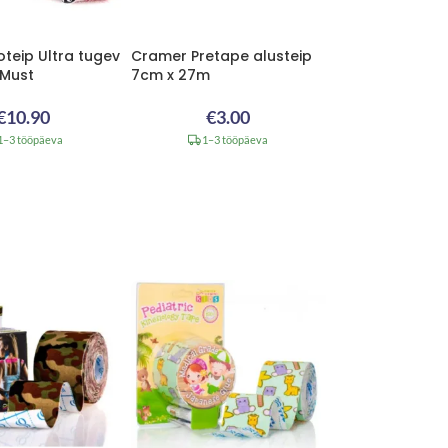
oteip Ultra tugev
Cramer Pretape alusteip
 Must
7cm x 27m
€
10.90
€
3.00
1–3 tööpäeva
1–3 tööpäeva