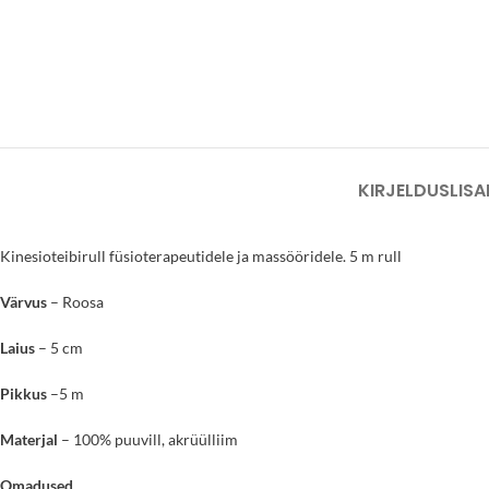
KIRJELDUS
LISA
Kinesioteibirull füsioterapeutidele ja massööridele. 5 m rull
Värvus
– Roosa
Laius
– 5 cm
Pikkus
–5 m
Materjal
– 100% puuvill, akrüülliim
Omadused