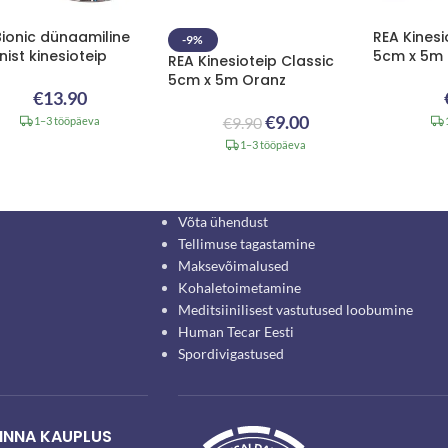
Bionic dünaamiline
REA Kinesi
-9%
nist kinesioteip
5cm x 5m 
REA Kinesioteip Classic
5cm x 5m Oranz
€
13.90
€
9.00
€
9.90
1–3 tööpäeva
1–3 tööpäeva
Võta ühendust
Tellimuse tagastamine
Maksevõimalused
Kohaletoimetamine
Meditsiinilisest vastutused loobumine
Human Tecar Eesti
Spordivigastused
INNA KAUPLUS