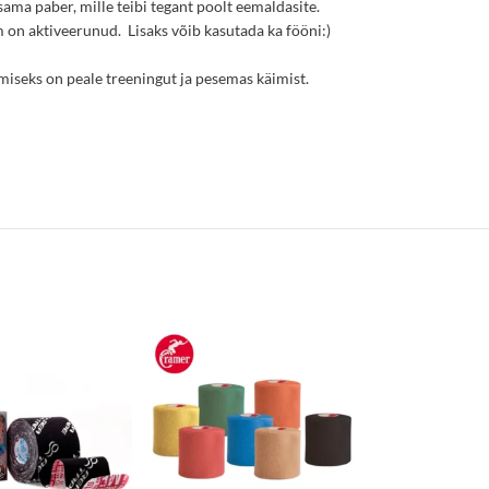
ama paber, mille teibi tegant poolt eemaldasite.
im on aktiveerunud. Lisaks võib kasutada ka fööni:)
damiseks on peale treeningut ja pesemas käimist.