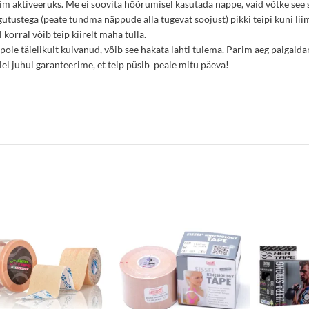
m aktiveeruks. Me ei soovita hõõrumisel kasutada näppe, vaid võtke see s
igutustega (peate tundma näppude alla tugevat soojust) pikki teipi kuni li
 korral võib teip kiirelt maha tulla.
im pole täielikult kuivanud, võib see hakata lahti tulema. Parim aeg paigal
lel juhul garanteerime, et teip püsib peale mitu päeva!