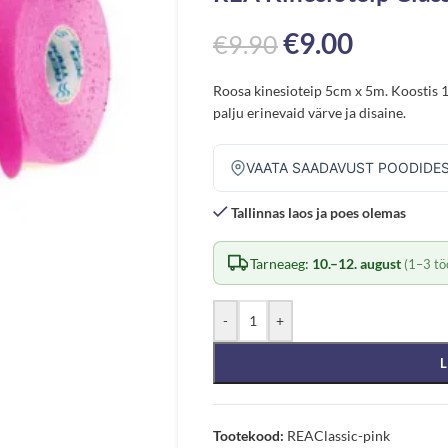
€
9.00
€
9.90
Roosa kinesioteip 5cm x 5m. Koostis 1
palju erinevaid värve ja disaine.
VAATA SAADAVUST POODIDE
Tallinnas laos ja poes olemas
Tarneaeg:
10.–12. august
(1–3 tö
-
+
L
Tootekood:
REAClassic-pink