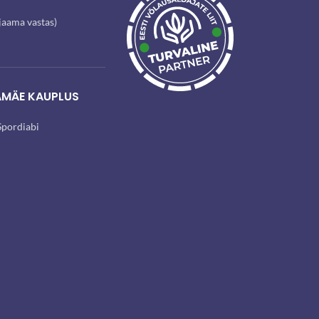
ijaama vastas)
AMÄE KAUPLUS
pordiabi