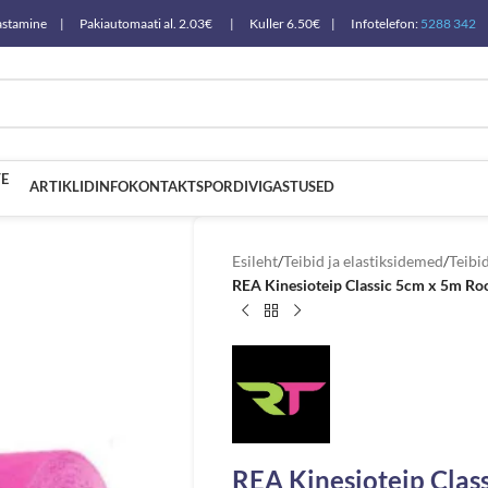
a tagastamine | Pakiautomaati al. 2.03€ | Kuller 6.50€ | Infotelefon:
5288 342
E
ARTIKLID
INFO
KONTAKT
SPORDIVIGASTUSED
Esileht
/
Teibid ja elastiksidemed
/
Teibi
REA Kinesioteip Classic 5cm x 5m Ro
REA Kinesioteip Clas