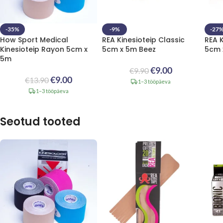
-35%
-9%
-27
How Sport Medical
REA Kinesioteip Classic
REA 
Kinesioteip Rayon 5cm x
5cm x 5m Beez
5cm 
5m
€
9.00
€
9.90
€
9.00
€
13.90
1–3 tööpäeva
1–3 tööpäeva
Seotud tooted