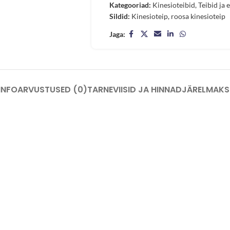
Kategooriad:
Kinesioteibid
,
Teibid ja 
Sildid:
Kinesioteip
,
roosa kinesioteip
Jaga:
INFO
ARVUSTUSED (0)
TARNEVIISID JA HINNAD
JÄRELMAKS