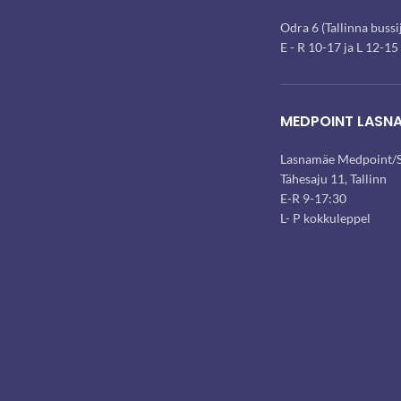
Odra 6 (Tallinna buss
E - R 10-17 ja L 12-15
MEDPOINT LASN
Lasnamäe Medpoint/S
Tähesaju 11, Tallinn
E-R 9-17:30
L- P kokkuleppel