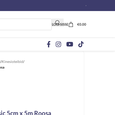
LOGI SISSE
€
0.00
d
/
Kinesioteibid
/
osa
sic 5cm x 5m Roosa