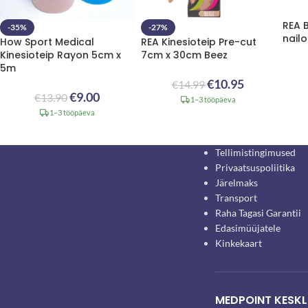
REA 
-35%
-27%
nailo
How Sport Medical
REA Kinesioteip Pre-cut
Kinesioteip Rayon 5cm x
7cm x 30cm Beez
5m
€
10.95
€
14.99
€
9.00
€
13.90
1–3 tööpäeva
1–3 tööpäeva
Tellimistingimused
Privaatsuspoliitika
Järelmaks
Transport
Raha Tagasi Garantii
Edasimüüjatele
Kinkekaart
MEDPOINT KESKL