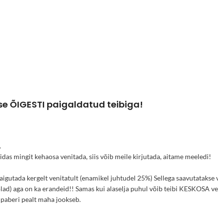
se ÕIGESTI paigaldatud teibiga!
.
kuidas mingit kehaosa venitada, siis võib meile kirjutada, aitame meeledi!
aigutada kergelt venitatult (enamikel juhtudel 25%) Sellega saavutatakse v
 õlad) aga on ka erandeid!! Samas kui alaselja puhul võib teibi KESKOSA v
p paberi pealt maha jookseb.