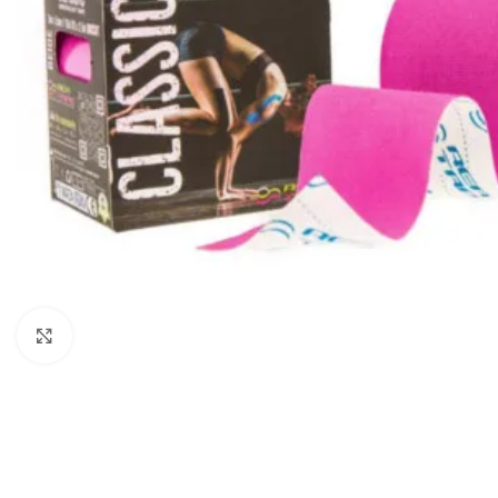
Vaata suuremat pilti