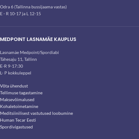
Odra 6 (Tallinna bussijaama vastas)
E - R 10-17 ja L 12-15
MEDPOINT LASNAMÄE KAUPLUS
Lasnamäe Medpoint/Spordiabi
Tähesaju 11, Tallinn
E-R 9-17:30
L- P kokkuleppel
Võta ühendust
Tellimuse tagastamine
Maksevõimalused
Kohaletoimetamine
Meditsiinilisest vastutused loobumine
Human Tecar Eesti
Spordivigastused