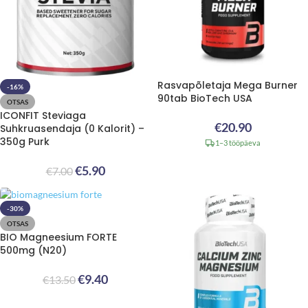
Rasvapõletaja Mega Burner
-16%
90tab BioTech USA
OTSAS
ICONFIT Steviaga
€
20.90
Suhkruasendaja (0 Kalorit) –
350g Purk
1–3 tööpäeva
€
5.90
€
7.00
-30%
OTSAS
BIO Magneesium FORTE
500mg (N20)
€
9.40
€
13.50