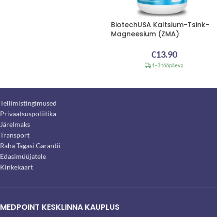
BiotechUSA Kaltsium-Tsink-
Magneesium (ZMA)
€
13.90
1–3 tööpäeva
Tellimistingimused
Privaatsuspoliitika
Järelmaks
Transport
Raha Tagasi Garantii
Edasimüüjatele
Kinkekaart
MEDPOINT KESKLINNA KAUPLUS