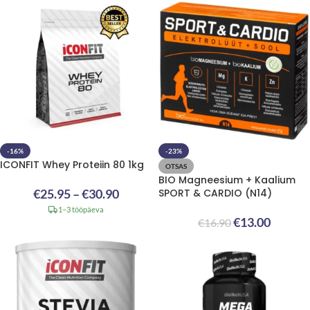
-16%
-23%
ICONFIT Whey Proteiin 80 1kg
OTSAS
BIO Magneesium + Kaalium
€
25.95
–
€
30.90
SPORT & CARDIO (N14)
1–3 tööpäeva
€
13.00
€
16.90