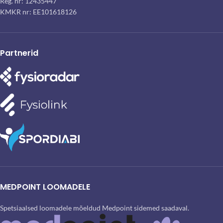
Reg. nr: 12435447
KMKR nr: EE101618126
Partnerid
MEDPOINT LOOMADELE
Spetsiaalsed loomadele mõeldud Medpoint sidemed saadaval.