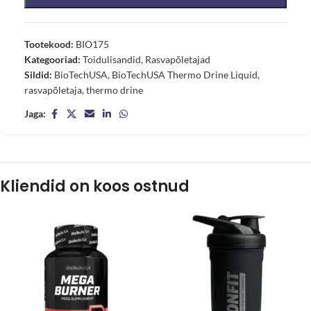
Tootekood:
BIO175
Kategooriad:
Toidulisandid
,
Rasvapõletajad
Sildid:
BioTechUSA
,
BioTechUSA Thermo Drine Liquid
,
rasvapõletaja
,
thermo drine
Jaga:
Kliendid on koos ostnud