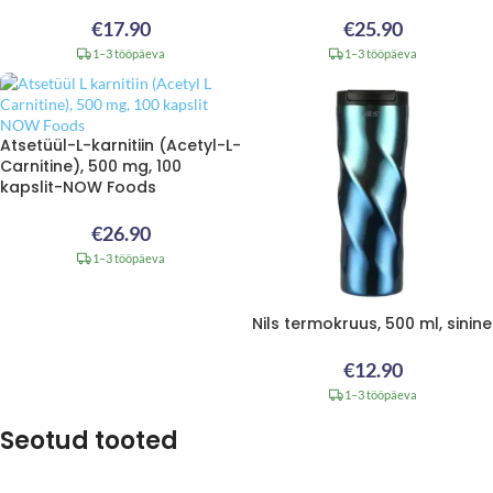
€
17.90
€
25.90
1–3 tööpäeva
1–3 tööpäeva
Atsetüül-L-karnitiin (Acetyl-L-
Carnitine), 500 mg, 100
kapslit-NOW Foods
€
26.90
1–3 tööpäeva
Nils termokruus, 500 ml, sinine
€
12.90
1–3 tööpäeva
Seotud tooted