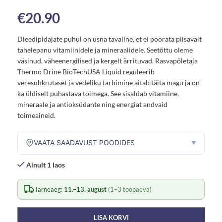
€
20.90
Dieedipidajate puhul on üsna tavaline, et ei pöörata piisavalt
tähelepanu vitamiinidele ja mineraalidele. Seetõttu oleme
väsinud, väheenergilised ja kergelt ärrituvad. Rasvapõletaja
Thermo Drine BioTechUSA Liquid reguleerib
veresuhkrutaset ja vedeliku tarbimine aitab täita magu ja on
ka üldiselt puhastava toimega. See sisaldab vitamiine,
mineraale ja antioksüdante ning energiat andvaid
toimeaineid.
VAATA SAADAVUST POODIDES
▼
Ainult 1 laos
Tarneaeg:
11.–13. august
(1–3 tööpäeva)
LISA KORVI