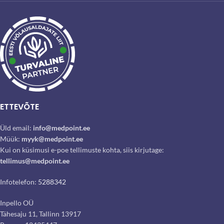
ETTEVÕTE
Üld email:
info@medpoint.ee
Müük:
myyk@medpoint.ee
Kui on küsimusi e-poe tellimuste kohta, siis kirjutage:
tellimus@medpoint.ee
Infotelefon:
5288342
Inpello OÜ
Tähesaju 11, Tallinn 13917