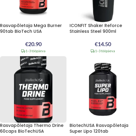
Rasvapõletaja Mega Burner
ICONFIT Shaker Reforce
90tab BioTech USA
Stainless Steel 900ml
€
20.90
€
14.50
1–3 tööpäeva
1–3 tööpäeva
Rasvapõletaja Thermo Drine
BiotechUSA Rasvapõletaja
60caps BioTechUSA
Super Lipo 120tab