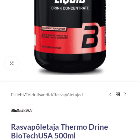
Vaata suuremat pilti
Esileht
/
Toidulisandid
/
Rasvapõletajad
Rasvapõletaja Thermo Drine
BioTechUSA 500ml