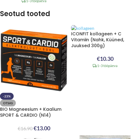
1–3 tööpäeva
Seotud tooted
ICONFIT kollageen + C
Vitamiin (Nahk, Küüned,
Juuksed 300g)
€
10.30
1–3 tööpäeva
-23%
OTSAS
BIO Magneesium + Kaalium
SPORT & CARDIO (N14)
€
13.00
€
16.90