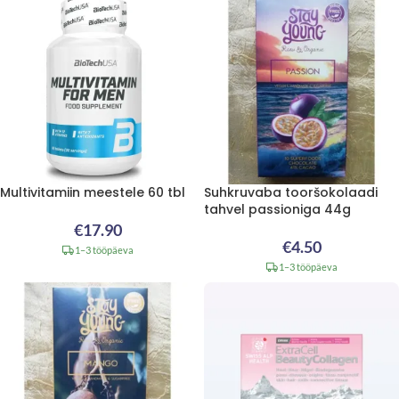
Multivitamiin meestele 60 tbl
Suhkruvaba tooršokolaadi
tahvel passioniga 44g
€
17.90
€
4.50
1–3 tööpäeva
1–3 tööpäeva