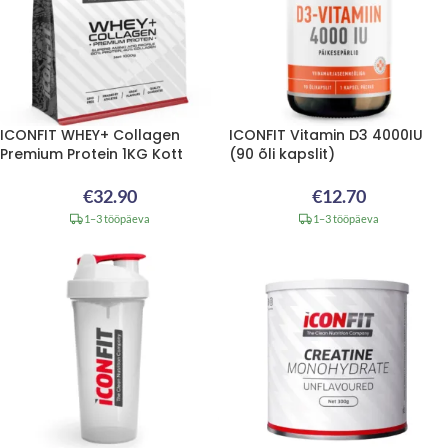
ICONFIT WHEY+ Collagen
ICONFIT Vitamin D3 4000IU
Premium Protein 1KG Kott
(90 õli kapslit)
€
32.90
€
12.70
1–3 tööpäeva
1–3 tööpäeva