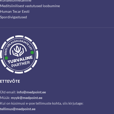
Kohaletoimetamine
Meditsiinilisest vastutused loobumine
Human Tecar Eesti
Spordivigastused
ETTEVÕTE
Üld email:
info@medpoint.ee
Müük:
myyk@medpoint.ee
Kui on küsimusi e-poe tellimuste kohta, siis kirjutage:
tellimus@medpoint.ee