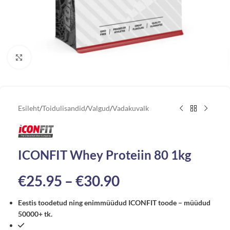
Vaata suuremat pilti
Esileht
/
Toidulisandid
/
Valgud
/
Vadakuvalk
ICONFIT Whey Proteiin 80 1kg
€
25.95
–
€
30.90
Eestis toodetud ning enimmüüdud ICONFIT toode – müüdud
50000+ tk.