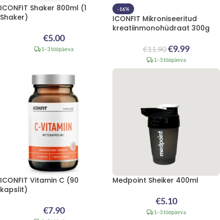
ICONFIT Shaker 800ml (1
-16%
Shaker)
ICONFIT Mikroniseeritud
kreatiinmonohüdraat 300g
€
5.00
€
9.99
€
11.90
1–3 tööpäeva
1–3 tööpäeva
ICONFIT Vitamin C (90
Medpoint Sheiker 400ml
kapslit)
€
5.10
€
7.90
1–3 tööpäeva