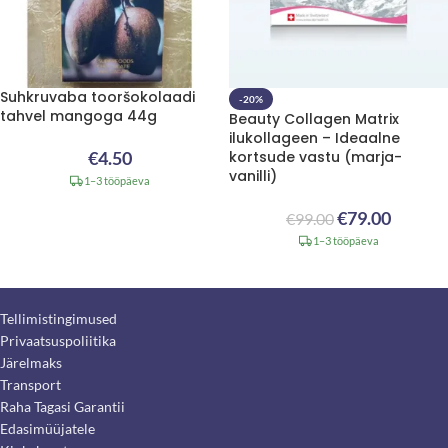
Suhkruvaba tooršokolaadi
-20%
tahvel mangoga 44g
Beauty Collagen Matrix
ilukollageen – Ideaalne
€
4.50
kortsude vastu (marja-
vanilli)
1–3 tööpäeva
€
79.00
€
99.00
1–3 tööpäeva
Tellimistingimused
Privaatsuspoliitika
Järelmaks
Transport
Raha Tagasi Garantii
Edasimüüjatele