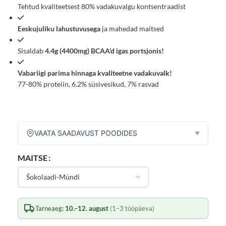
Tehtud kvaliteetsest 80% vadakuvalgu kontsentraadist
Eeskujuliku lahustuvusega
ja mahedad maitsed
Sisaldab
4.4g (4400mg) BCAA’d igas portsjonis!
Vabariigi parima hinnaga kvaliteetne vadakuvalk!
77-80% proteiin, 6.2% süsivesikud, 7% rasvad
VAATA SAADAVUST POODIDES
▼
MAITSE
Tarneaeg:
10.–12. august
(1–3 tööpäeva)