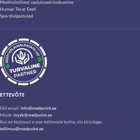
Meditsiinilisest vastutused loobumine
Human Tecar Eesti
Spordivigastused
ETTEVÕTE
Üld email:
info@medpoint.ee
Müük:
myyk@medpoint.ee
Kui on küsimusi e-poe tellimuste kohta, siis kirjutage:
tellimus@medpoint.ee