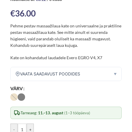
€
36.00
Pehme pestav massaažilaua kate on universaalne ja praktiline
pestav massaažilaua kate. See mitte ainult ei suurenda
hügieeni, vaid parandab oluliselt ka massaaži mugavust.
Kohandub suurepäraselt laua kujuga.
Kate on kohandatud laudadele Evero EGRO V4, X7
VAATA SAADAVUST POODIDES
▼
VÄRV
Tarneaeg:
11.–13. august
(1–3 tööpäeva)
-
+