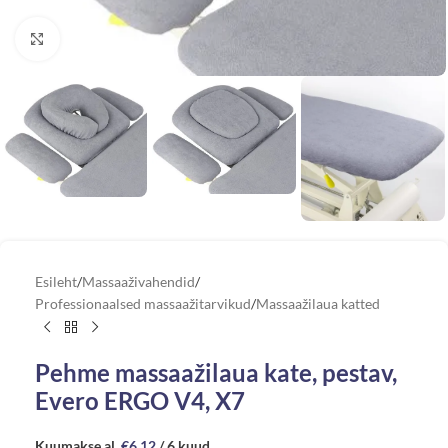
Vaata suuremat pilti
Esileht
/
Massaaživahendid
/
Professionaalsed massaažitarvikud
/
Massaažilaua katted
Pehme massaažilaua kate, pestav,
Evero ERGO V4, X7
Kuumakse al.
€
6.12
/ 6 kuud