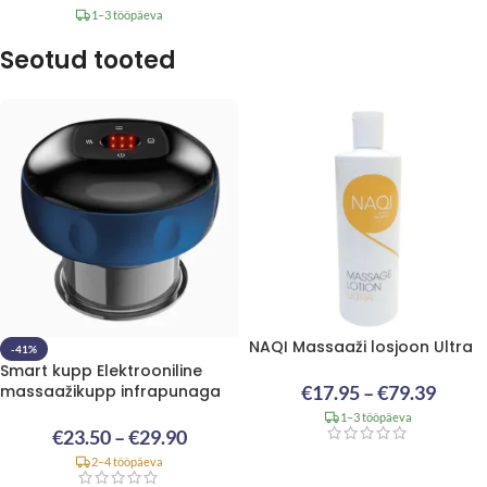
1–3 tööpäeva
Seotud tooted
NAQI Massaaži losjoon Ultra
-41%
Smart kupp Elektrooniline
massaažikupp infrapunaga
€
17.95
–
€
79.39
1–3 tööpäeva
€
23.50
–
€
29.90
2–4 tööpäeva