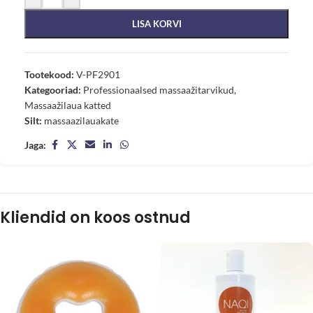
LISA KORVI
Tootekood:
V-PF2901
Kategooriad:
Professionaalsed massaažitarvikud
,
Massaažilaua katted
Silt:
massaazilauakate
Jaga:
Kliendid on koos ostnud