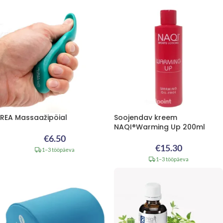
REA Massaažipöial
Soojendav kreem
NAQI®Warming Up 200ml
€
6.50
€
15.30
1–3 tööpäeva
1–3 tööpäeva