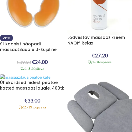
Lõdvestav massaažikreem
-39%
NAQI® Relax
Silikoonist näopadi
massaažilauale U-kujuline
€
27.20
€
24.00
€
39.50
1–3 tööpäeva
1–3 tööpäeva
Ühekordsed riidest peatoe
katted massaazilauale, 400tk
€
33.00
11–13 tööpäeva