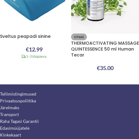
Sveltus peapadi sinine
OTSAS
THERMOACTIVATING MASSAGE
€
12.99
QUINTESSENCE 50 ml Human
Tecar
1–3 tööpäeva
€
35.00
Tellimistingimused
Privaatsuspoliitika
Järelmaks
Transport
Raha Tagasi Garantii
Edasimüüjatele
Kinkekaart