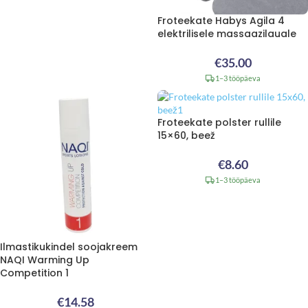
Froteekate Habys Agila 4
elektrilisele massaazilauale
€
35.00
1–3 tööpäeva
Froteekate polster rullile
15×60, beež
€
8.60
1–3 tööpäeva
Ilmastikukindel soojakreem
NAQI Warming Up
Competition 1
€
14.58