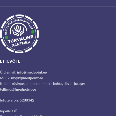
ETTEVÕTE
Üld email:
info@medpoint.ee
Müük:
myyk@medpoint.ee
Kui on küsimusi e-poe tellimuste kohta, siis kirjutage:
tellimus@medpoint.ee
Infotelefon:
5288342
Inpello OÜ