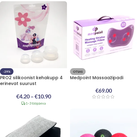
-29%
OTSAS
PRO2 silikoonist kehakupp 4
Medpoint Massaažipadi
erinevat suurust
€
69.00
€
4.20
–
€
10.90
1–3 tööpäeva