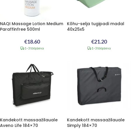
NAQI Massage Lotion Medium
Kõhu-selja tugipadi madal
Paraffinfree 500ml
40x25x5
€
18.60
€
21.20
1–3 tööpäeva
1–3 tööpäeva
Kandekott massaažilauale
Kandekott massaažilauale
Aveno Life 184×70
Simply 184×70