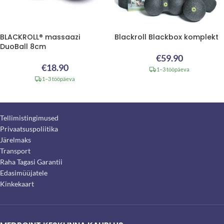
BLACKROLL® massaazi
Blackroll Blackbox komplekt
DuoBall 8cm
€
59.90
€
18.90
1–3 tööpäeva
1–3 tööpäeva
Tellimistingimused
Privaatsuspoliitika
Järelmaks
Transport
Raha Tagasi Garantii
Edasimüüjatele
Kinkekaart