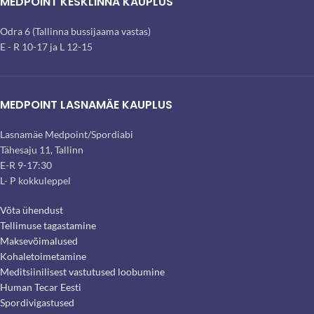
MEDPOINT KESKLINNA KAUPLUS
Odra 6 (Tallinna bussijaama vastas)
E - R 10-17 ja L 12-15
MEDPOINT LASNAMÄE KAUPLUS
Lasnamäe Medpoint/Spordiabi
Tähesaju 11, Tallinn
E-R 9-17:30
L- P kokkuleppel
Võta ühendust
Tellimuse tagastamine
Maksevõimalused
Kohaletoimetamine
Meditsiinilisest vastutused loobumine
Human Tecar Eesti
Spordivigastused