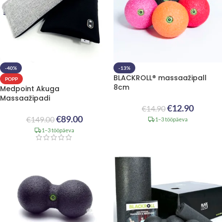
-40%
-13%
BLACKROLL® massaažipall
POPP
8cm
Medpoint Akuga
Massaažipadi
€
12.90
€
14.90
€
89.00
€
149.00
1–3 tööpäeva
1–3 tööpäeva