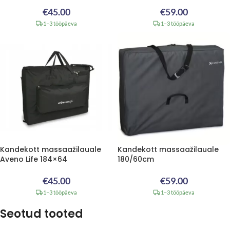
€
45.00
€
59.00
1–3 tööpäeva
1–3 tööpäeva
Kandekott massaažilauale
Kandekott massaažilauale
Aveno Life 184×64
180/60cm
€
45.00
€
59.00
1–3 tööpäeva
1–3 tööpäeva
Seotud tooted