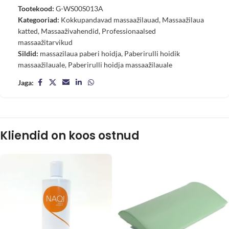
Tootekood:
G-WS00S013A
Kategooriad:
Kokkupandavad massaažilauad
,
Massaažilaua
katted
,
Massaaživahendid
,
Professionaalsed
massaažitarvikud
Sildid:
massazilaua paberi hoidja
,
Paberirulli hoidik
massaažilauale
,
Paberirulli hoidja massaažilauale
Jaga:
Kliendid on koos ostnud