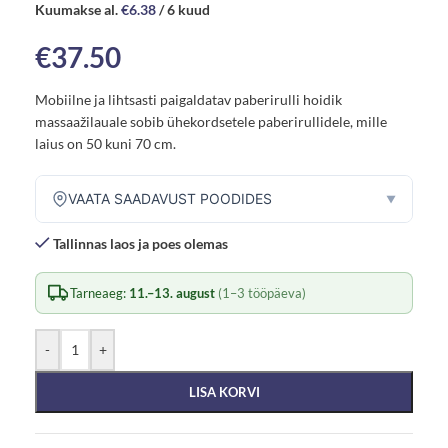
Kuumakse al.
€
6.38
/ 6 kuud
€
37.50
Mobiilne ja lihtsasti paigaldatav paberirulli hoidik
massaažilauale sobib ühekordsetele paberirullidele, mille
laius on 50 kuni 70 cm.
VAATA SAADAVUST POODIDES
▼
Tallinnas laos ja poes olemas
Tarneaeg:
11.–13. august
(1–3 tööpäeva)
-
+
LISA KORVI