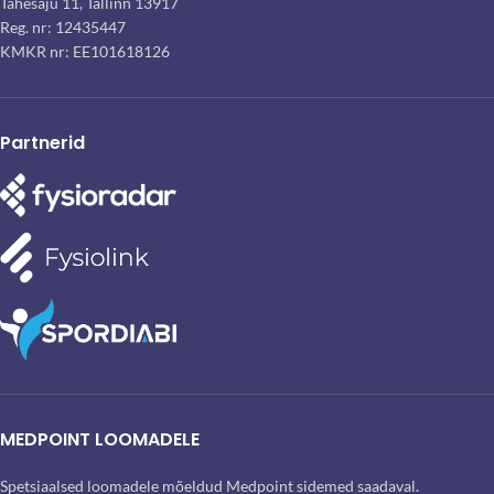
Tähesaju 11, Tallinn 13917
Reg. nr: 12435447
KMKR nr: EE101618126
Partnerid
MEDPOINT LOOMADELE
Spetsiaalsed loomadele mõeldud Medpoint sidemed saadaval.