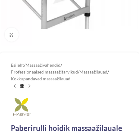
Vaata suuremat pilti
Esileht
/
Massaaživahendid
/
Professionaalsed massaažitarvikud
/
Massaažilauad
/
Kokkupandavad massaažilauad
Paberirulli hoidik massaažilauale