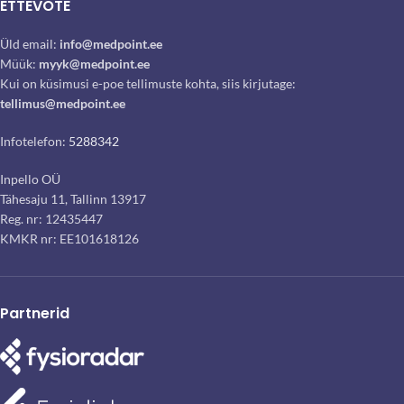
ETTEVÕTE
Üld email:
info@medpoint.ee
Müük:
myyk@medpoint.ee
Kui on küsimusi e-poe tellimuste kohta, siis kirjutage:
tellimus@medpoint.ee
Infotelefon:
5288342
Inpello OÜ
Tähesaju 11, Tallinn 13917
Reg. nr: 12435447
KMKR nr: EE101618126
Partnerid