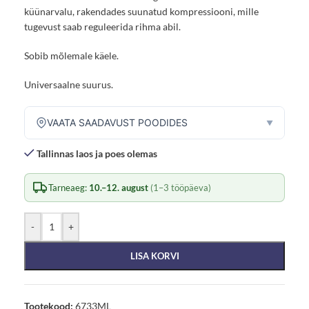
küünarvalu, rakendades suunatud kompressiooni, mille
tugevust saab reguleerida rihma abil.
Sobib mõlemale käele.
Universaalne suurus.
VAATA SAADAVUST POODIDES
▼
Tallinnas laos ja poes olemas
Tarneaeg:
10.–12. august
(1–3 tööpäeva)
-
+
LISA KORVI
Tootekood:
6733ML