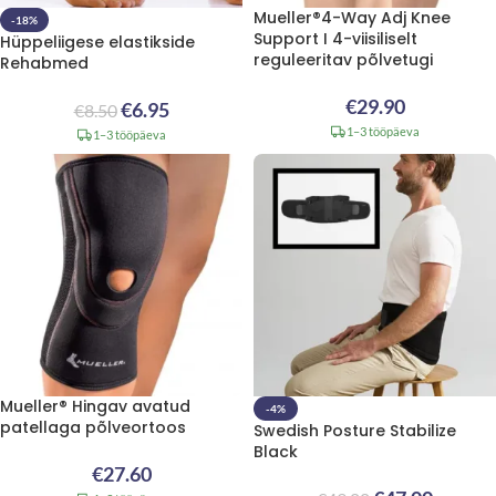
Mueller®4-Way Adj Knee
-18%
Support I 4-viisiliselt
Hüppeliigese elastikside
reguleeritav põlvetugi
Rehabmed
€
29.90
€
6.95
€
8.50
1–3 tööpäeva
1–3 tööpäeva
Mueller® Hingav avatud
-4%
patellaga põlveortoos
Swedish Posture Stabilize
Black
€
27.60