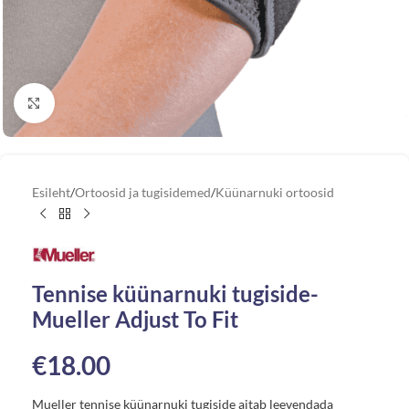
Vaata suuremat pilti
Esileht
/
Ortoosid ja tugisidemed
/
Küünarnuki ortoosid
Tennise küünarnuki tugiside-
Mueller Adjust To Fit
€
18.00
Mueller tennise küünarnuki tugiside aitab leevendada