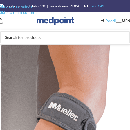
Skip to navigation
Tasuta transport alates 50€ | pakiautomaati 2.05€ | Tel:
5288 342
Skip to main content
Poodi
ME