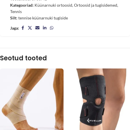
Kategooriad:
Küünarnuki ortoosid
,
Ortoosid ja tugisidemed
,
Tennis
Silt:
tennise küünarnuki tugiside
Jaga:
Seotud tooted