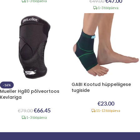
€
47.00
€
49.00
1–3 tööpäeva
1–3 tööpäeva
GABI Kootud hüppeliigese
-16%
tugiside
Mueller Hg80 põlveortoos
Kevlariga
€
23.00
€
66.45
€
79.00
11–13 tööpäeva
1–3 tööpäeva