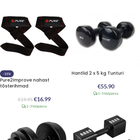
Hantlid 2 x 5 kg Tunturi
-15%
Pure2Improve nahast
tõsterihmad
€
55.90
1–3 tööpäeva
€
16.99
€
19.95
1–3 tööpäeva