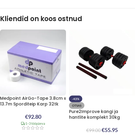
Kliendid on koos ostnud
Medpoint AirGo-Tape 3.8cm x
-43%
13.7m Sporditeip Karp 32tk
OTSAS
Pure2Improve kangi ja
€
92.80
hantlite komplekt 30kg
1–3 tööpäeva
€
55.95
€
99.00