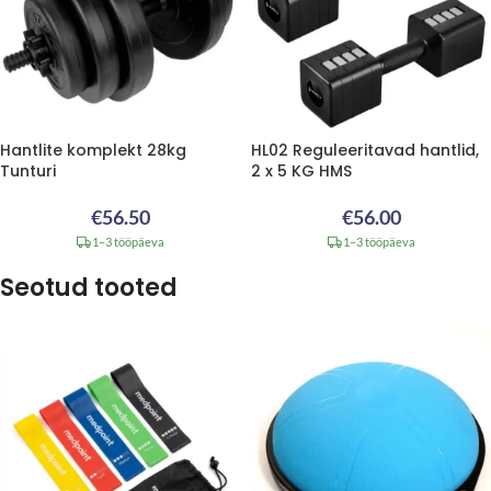
Hantlite komplekt 28kg
HL02 Reguleeritavad hantlid,
Tunturi
2 x 5 KG HMS
€
56.50
€
56.00
1–3 tööpäeva
1–3 tööpäeva
Seotud tooted