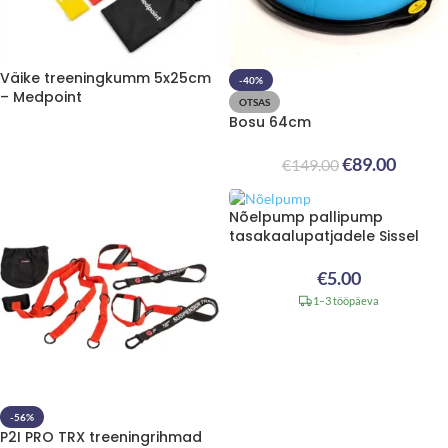
Väike treeningkumm 5x25cm
-40%
– Medpoint
OTSAS
Bosu 64cm
€
89.00
€
149.00
Nõelpump pallipump
tasakaalupatjadele Sissel
€
5.00
1–3 tööpäeva
-56%
P2I PRO TRX treeningrihmad