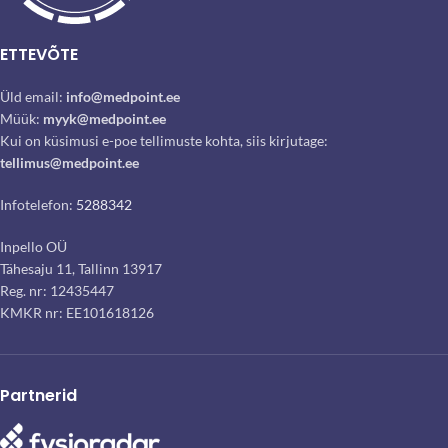
ETTEVÕTE
Üld email:
info@medpoint.ee
Müük:
myyk@medpoint.ee
Kui on küsimusi e-poe tellimuste kohta, siis kirjutage:
tellimus@medpoint.ee
Infotelefon:
5288342
Inpello OÜ
Tähesaju 11, Tallinn 13917
Reg. nr: 12435447
KMKR nr: EE101618126
Partnerid