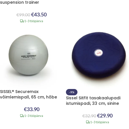
suspension trainer
€
43.50
€
99.00
1–3 tööpäeva
SISSEL® Securemax
-9%
võimlemispall, 65 cm, hõbe
Sissel SitFit tasakaalupadi
istumispadi, 33 cm, sinine
€
33.90
€
29.90
€
32.90
1–3 tööpäeva
1–3 tööpäeva