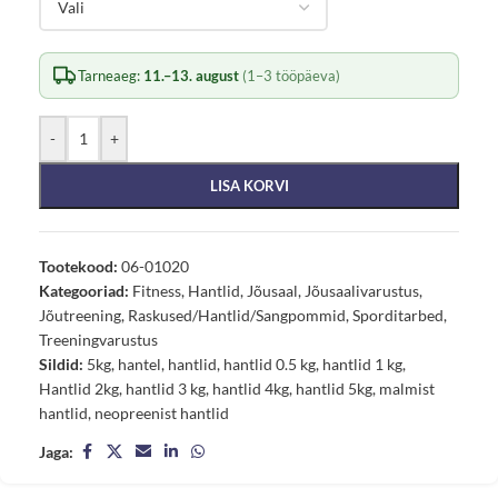
Tarneaeg:
11.–13. august
(1–3 tööpäeva)
-
+
LISA KORVI
Tootekood:
06-01020
Kategooriad:
Fitness
,
Hantlid
,
Jõusaal
,
Jõusaalivarustus
,
Jõutreening
,
Raskused/Hantlid/Sangpommid
,
Sporditarbed
,
Treeningvarustus
Sildid:
5kg
,
hantel
,
hantlid
,
hantlid 0.5 kg
,
hantlid 1 kg
,
Hantlid 2kg
,
hantlid 3 kg
,
hantlid 4kg
,
hantlid 5kg
,
malmist
hantlid
,
neopreenist hantlid
Jaga: