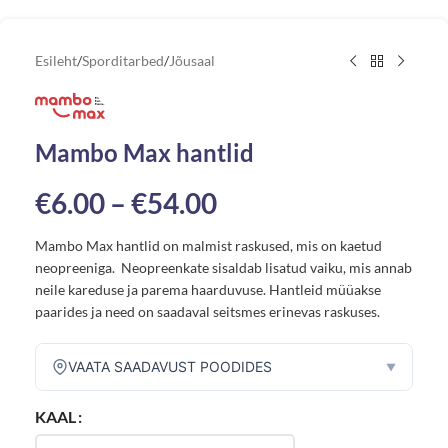
Esileht
/
Sporditarbed
/
Jõusaal
Mambo Max hantlid
€
6.00
–
€
54.00
Mambo Max hantlid on malmist raskused, mis on kaetud
neopreeniga. Neopreenkate sisaldab lisatud vaiku, mis annab
neile kareduse ja parema haarduvuse. Hantleid müüakse
paarides ja need on saadaval seitsmes erinevas raskuses.
VAATA SAADAVUST POODIDES
▼
KAAL