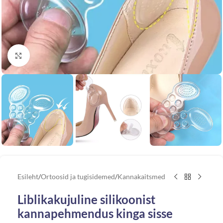
Vaata suuremat pilti
Esileht
/
Ortoosid ja tugisidemed
/
Kannakaitsmed
Liblikakujuline silikoonist
kannapehmendus kinga sisse