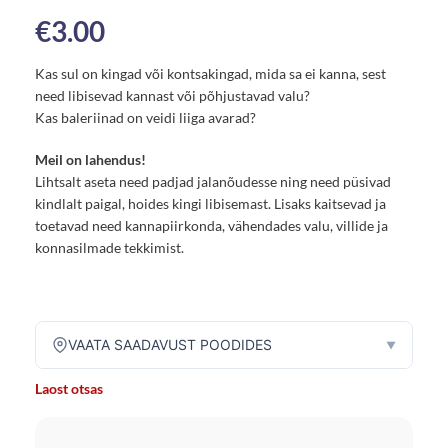
€
3.00
Kas sul on kingad või kontsakingad, mida sa ei kanna, sest
need libisevad kannast või põhjustavad valu?
Kas baleriinad on veidi liiga avarad?
Meil on lahendus!
Lihtsalt aseta need padjad jalanõudesse ning need püsivad
kindlalt paigal, hoides kingi libisemast. Lisaks kaitsevad ja
toetavad need kannapiirkonda, vähendades valu, villide ja
konnasilmade tekkimist.
VAATA SAADAVUST POODIDES
▼
Laost otsas