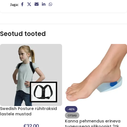
Jaga:
Seotud tooted
Swedish Posture rühitraksid
-40%
lastele mustad
OTSAS
Kanna pehmendus erineva
€
32.00
tugevusega silikoonist 2tk