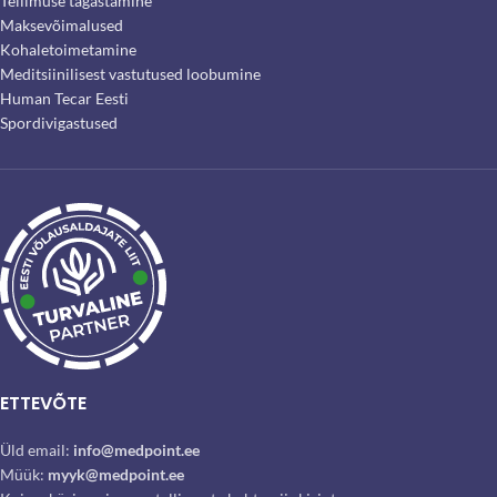
Tellimuse tagastamine
Maksevõimalused
Kohaletoimetamine
Meditsiinilisest vastutused loobumine
Human Tecar Eesti
Spordivigastused
ETTEVÕTE
Üld email:
info@medpoint.ee
Müük:
myyk@medpoint.ee