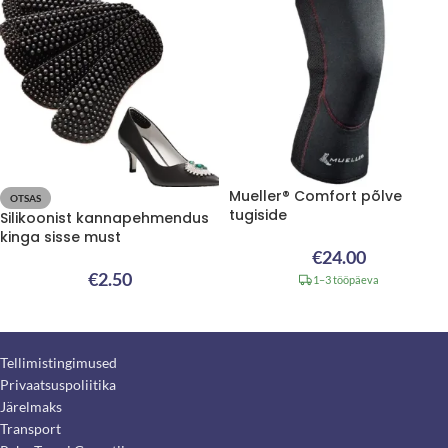
Mueller® Comfort põlve
OTSAS
tugiside
Silikoonist kannapehmendus
kinga sisse must
€
24.00
€
2.50
1–3 tööpäeva
Tellimistingimused
Privaatsuspoliitika
Järelmaks
Transport