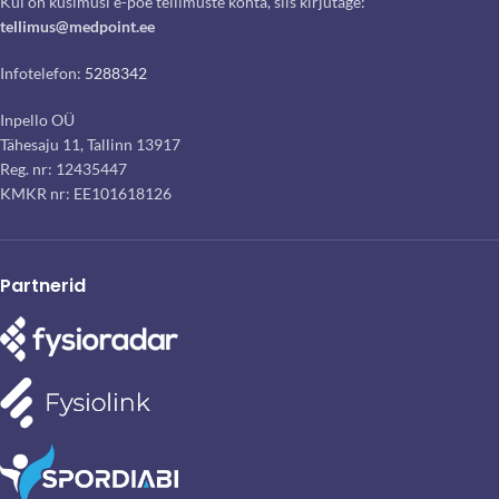
Kui on küsimusi e-poe tellimuste kohta, siis kirjutage:
tellimus@medpoint.ee
Infotelefon:
5288342
Inpello OÜ
Tähesaju 11, Tallinn 13917
Reg. nr: 12435447
KMKR nr: EE101618126
Partnerid