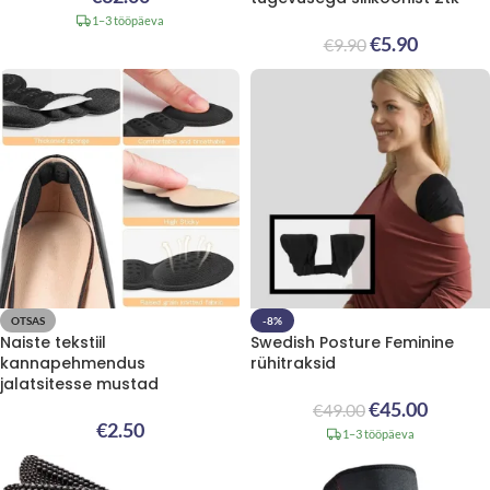
1–3 tööpäeva
€
5.90
€
9.90
OTSAS
-8%
Naiste tekstiil
Swedish Posture Feminine
kannapehmendus
rühitraksid
jalatsitesse mustad
€
45.00
€
49.00
€
2.50
1–3 tööpäeva