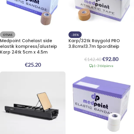
OTSAS
-35%
Medpoint Cohelast side
Karp/32tk Raygold PRO
elastik kompress/alusteip
3.8cmx13.7m Sporditeip
Karp 24tk 5cm x 4.5m
€
92.80
€
142.40
€
25.20
1–3 tööpäeva