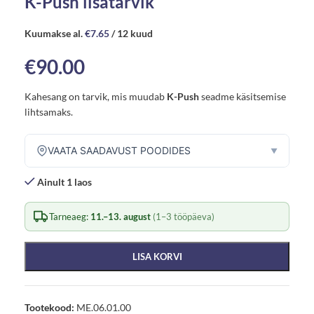
K-Push lisatarvik
Kuumakse al.
€
7.65
/ 12 kuud
€
90.00
Kahesang on tarvik, mis muudab
K-Push
seadme käsitsemise
lihtsamaks.
VAATA SAADAVUST POODIDES
▼
Ainult 1 laos
Tarneaeg:
11.–13. august
(1–3 tööpäeva)
LISA KORVI
Tootekood:
ME.06.01.00