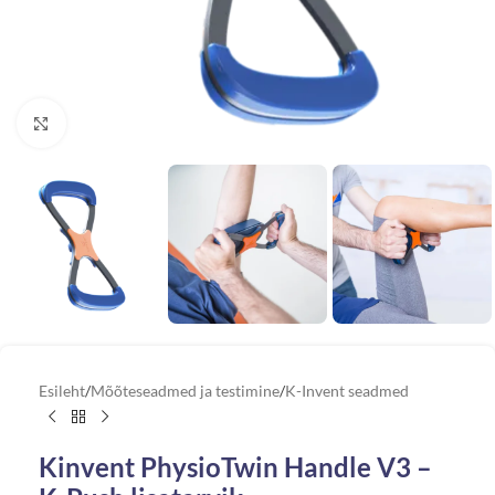
Vaata suuremat pilti
Esileht
/
Mõõteseadmed ja testimine
/
K-Invent seadmed
Kinvent PhysioTwin Handle V3 –