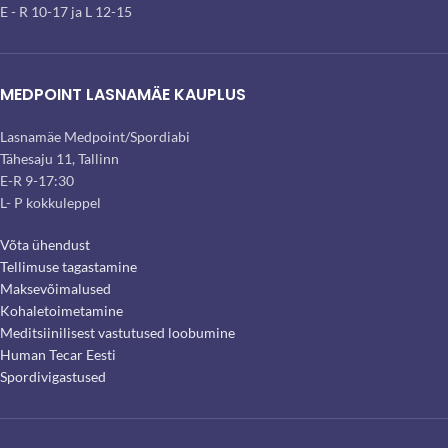
E - R 10-17 ja L 12-15
MEDPOINT LASNAMÄE KAUPLUS
Lasnamäe Medpoint/Spordiabi
Tähesaju 11, Tallinn
E-R 9-17:30
L- P kokkuleppel
Võta ühendust
Tellimuse tagastamine
Maksevõimalused
Kohaletoimetamine
Meditsiinilisest vastutused loobumine
Human Tecar Eesti
Spordivigastused