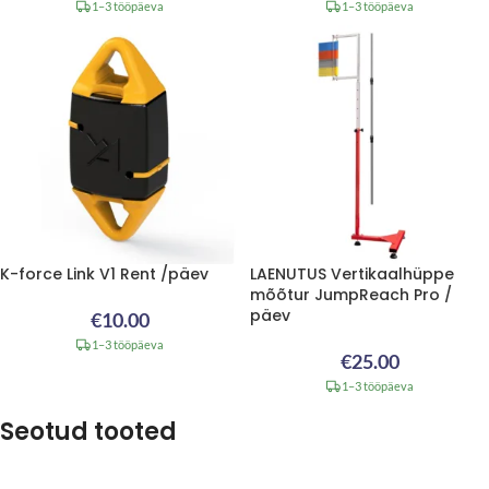
1–3 tööpäeva
1–3 tööpäeva
K-force Link V1 Rent /päev
LAENUTUS Vertikaalhüppe
mõõtur JumpReach Pro /
päev
€
10.00
1–3 tööpäeva
€
25.00
1–3 tööpäeva
Seotud tooted