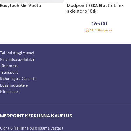
Easytech MiniVector
Medpoint ESSA Elastik Liim-
side Karp 16tk
€
65.00
11–13 tööpäeva
Tellimistingimused
Privaatsuspoliitika
Järelmaks
Transport
Raha Tagasi Garantii
Edasimüüjatele
Kinkekaart
MEDPOINT KESKLINNA KAUPLUS
Odra 6 (Tallinna bussijaama vastas)