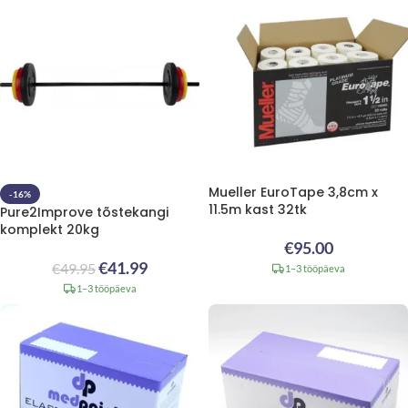
Mueller EuroTape 3,8cm x
-16%
11.5m kast 32tk
Pure2Improve tõstekangi
komplekt 20kg
€
95.00
€
41.99
€
49.95
1–3 tööpäeva
1–3 tööpäeva