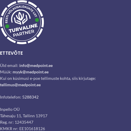
ETTEVÕTE
Üld email:
info@medpoint.ee
Müük:
myyk@medpoint.ee
Kui on küsimusi e-poe tellimuste kohta, siis kirjutage:
tellimus@medpoint.ee
Infotelefon:
5288342
Inpello OÜ
Tähesaju 11, Tallinn 13917
Reg. nr: 12435447
KMKR nr: EE101618126