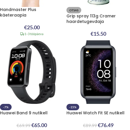
Handmaster Plus
OTSAS
käeteraapia
Grip spray 113g Cramer
haardetugevdaja
€
25.00
€
15.50
1–3 tööpäeva
-7%
-15%
Huawei Band 9 nutikell
Huawei Watch Fit SE nutikell
€
65.00
€
76.49
€
69.99
€
89.99