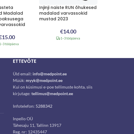
vasteta
Injinji naiste RUN õhukesed
id Madalad
madalad varvassokid
 paksusega
mustad 2023
varvassokid
€
14.00
€
15.00
1–3 tööpäeva
1–3 tööpäeva
ETTEVÕTE
Üld email:
info@medpoint.ee
Müük:
myyk@medpoint.ee
Kui on küsimusi e-poe tellimuste kohta, siis
kirjutage:
tellimus@medpoint.ee
Infotelefon:
5288342
Inpello OÜ
Tähesaju 11, Tallinn 13917
Reg. nr: 12435447