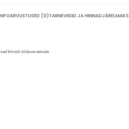
INFO
ARVUSTUSED (0)
TARNEVIISID JA HINNAD
JÄRELMAKS
vad kiiresti niiskuse eemale