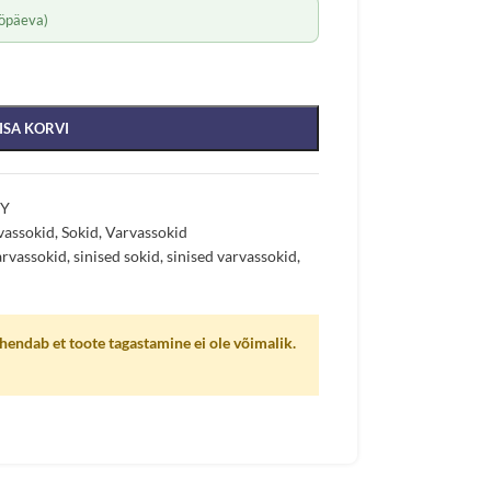
öpäeva)
ISA KORVI
VY
vassokid
,
Sokid
,
Varvassokid
arvassokid
,
sinised sokid
,
sinised varvassokid
,
endab et toote tagastamine ei ole võimalik.