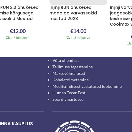
ji RUN 2.0 õhukesed
Injinji RUN õhukesed
Injinji var
mise kõrgusega
madalad varvassokid
joogasok
assokid Mustad
mustad 2023
keskmise
Coolmax 
€
12.00
€
14.00
1–3 tööpäeva
1–3 tööpäeva
Võta ühendust
Tellimuse tagastamine
Maksevõimalused
Kohaletoimetamine
Meditsiinilisest vastutused loobumine
Human Tecar Eesti
Spordivigastused
INNA KAUPLUS