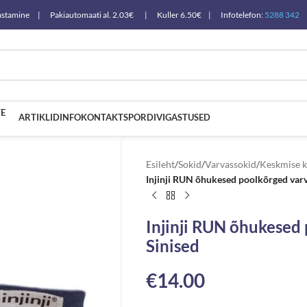
a tagastamine | Pakiautomaati al. 2.03€ | Kuller 6.50€ | Infotelefon:
5288 342
E
ARTIKLID
INFO
KONTAKT
SPORDIVIGASTUSED
Esileht
/
Sokid
/
Varvassokid
/
Keskmise k
Injinji RUN õhukesed poolkõrged varv
Injinji RUN õhukesed
Sinised
€
14.00