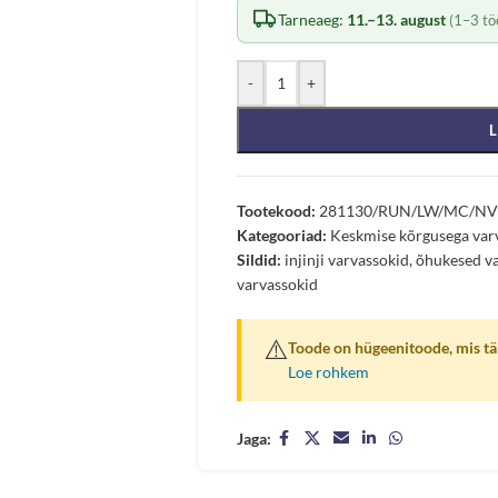
Tarneaeg:
11.–13. august
(1–3 tö
-
+
L
Tootekood:
281130/RUN/LW/MC/N
Kategooriad:
Keskmise kõrgusega var
Sildid:
injinji varvassokid
,
õhukesed v
varvassokid
⚠️
Toode on hügeenitoode, mis täh
Loe rohkem
Jaga: