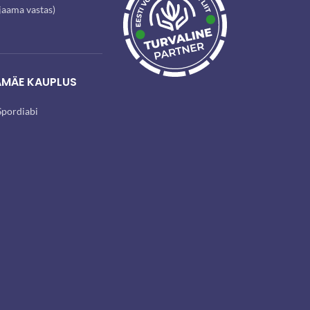
ijaama vastas)
AMÄE KAUPLUS
pordiabi