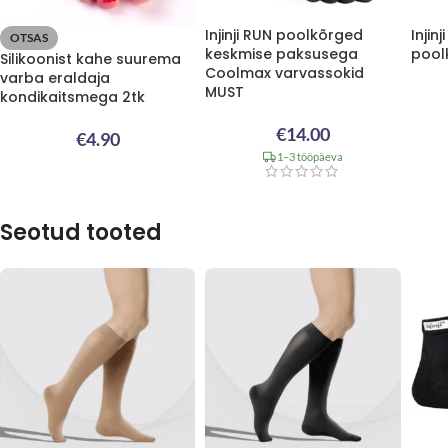
Injinji RUN poolkõrged
Injin
OTSAS
keskmise paksusega
pool
Silikoonist kahe suurema
Coolmax varvassokid
varba eraldaja
MUST
kondikaitsmega 2tk
€
14.00
€
4.90
1–3 tööpäeva
Seotud tooted