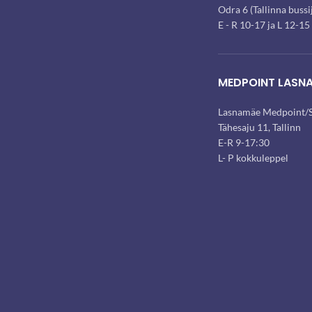
Odra 6 (Tallinna buss
E - R 10-17 ja L 12-15
MEDPOINT LASN
Lasnamäe Medpoint/S
Tähesaju 11, Tallinn
E-R 9-17:30
L- P kokkuleppel