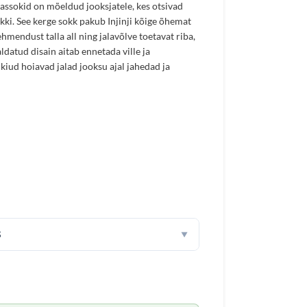
assokid on mõeldud jooksjatele, kes otsivad
kki. See kerge sokk pakub Injinji kõige õhemat
hmendust talla all ning jalavõlve toetavat riba,
ldatud disain aitab ennetada ville ja
iud hoiavad jalad jooksu ajal jahedad ja
S
▼