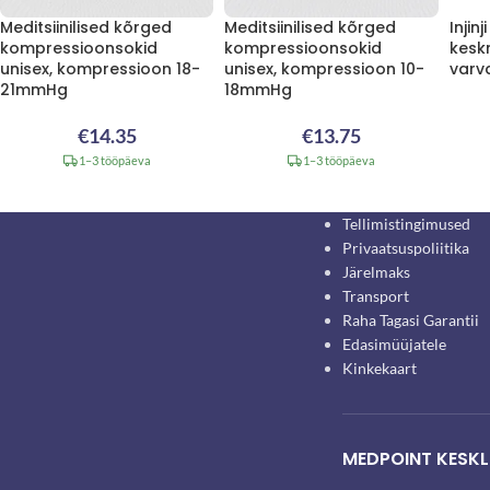
Meditsiinilised kõrged
Meditsiinilised kõrged
Injin
kompressioonsokid
kompressioonsokid
kesk
unisex, kompressioon 18-
unisex, kompressioon 10-
varv
21mmHg
18mmHg
€
14.35
€
13.75
1–3 tööpäeva
1–3 tööpäeva
Tellimistingimused
Privaatsuspoliitika
Järelmaks
Transport
Raha Tagasi Garantii
Edasimüüjatele
Kinkekaart
MEDPOINT KESKL