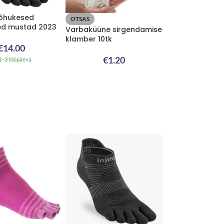
N õhukesed
OTSAS
ed mustad 2023
Varbaküüne sirgendamise
klamber 10tk
€
14.00
€
1.20
1–3 tööpäeva