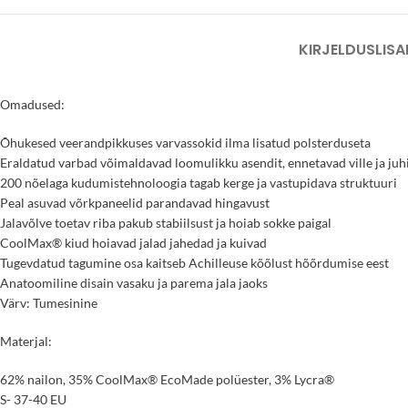
KIRJELDUS
LISA
Omadused:
Õhukesed veerandpikkuses varvassokid ilma lisatud polsterduseta
Eraldatud varbad võimaldavad loomulikku asendit, ennetavad ville ja juhi
200 nõelaga kudumistehnoloogia tagab kerge ja vastupidava struktuuri
Peal asuvad võrkpaneelid parandavad hingavust
Jalavõlve toetav riba pakub stabiilsust ja hoiab sokke paigal
CoolMax® kiud hoiavad jalad jahedad ja kuivad
Tugevdatud tagumine osa kaitseb Achilleuse kõõlust hõõrdumise eest
Anatoomiline disain vasaku ja parema jala jaoks
Värv: Tumesinine
Materjal:
62% nailon, 35% CoolMax® EcoMade polüester, 3% Lycra®
S- 37-40 EU