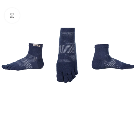
Vaata suuremat pilti