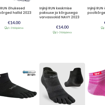
ji RUN õhukesed
Injinji RUN keskmise
Injinji RU
kõrged hallid 2023
paksuse ja kõrgusega
poolkõrg
varvassokid NAVY 2023
€
14.00
€
14.00
1–3 tööpäeva
1–3 tööpäeva