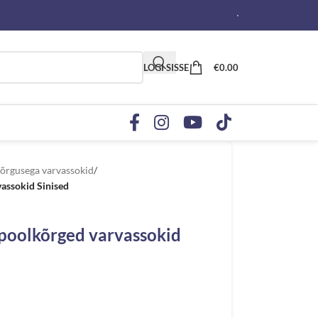
LOGI SISSE
€
0.00
õrgusega varvassokid
/
assokid Sinised
 poolkõrged varvassokid