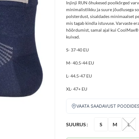
Injinji RUN õhukesed poolkõrged varv
minimalistlikku ja suure jõudlusega so
polsterdust, sisaldades minimaalset pe
mis tagab kindla istuvuse. Varvaste era
hõõrdumist, samal ajal kui CoolMax® k
kuivad.
S- 37-40 EU
M- 40.5-44 EU
L- 44.5-47 EU
XL- 47+ EU
VAATA SAADAVUST POODIDE
S
M
L
SUURUS