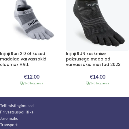
Injinji Run 2.0 õhkused
Injinji RUN keskmise
madalad varvassokid
paksusega madalad
cloomax HALL
varvassokid mustad 2023
€
12.00
€
14.00
1–3 tööpäeva
1–3 tööpäeva
Tellimistingimused
Privaatsuspoliitika
Järelmaks
Transport