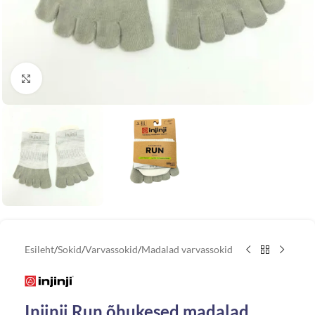
Vaata suuremat pilti
Esileht
/
Sokid
/
Varvassokid
/
Madalad varvassokid
Injinji Run õhukesed madalad