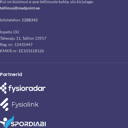
Kui on küsimusi e-poe tellimuste kohta, siis kirjutage:
tellimus@medpoint.ee
Infotelefon:
5288342
Inpello OÜ
Tähesaju 11, Tallinn 13917
Reg. nr: 12435447
KMKR nr: EE101618126
Partnerid