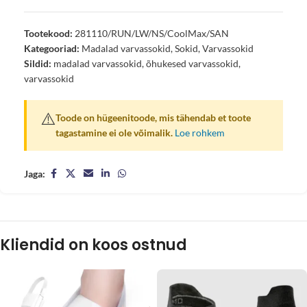
Tootekood:
281110/RUN/LW/NS/CoolMax/SAN
Kategooriad:
Madalad varvassokid
,
Sokid
,
Varvassokid
Sildid:
madalad varvassokid
,
õhukesed varvassokid
,
varvassokid
⚠️
Toode on hügeenitoode, mis tähendab et toote
tagastamine ei ole võimalik.
Loe rohkem
Jaga:
Kliendid on koos ostnud