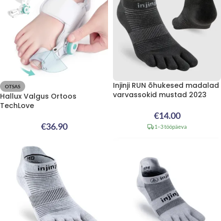
Injinji RUN õhukesed madalad
OTSAS
varvassokid mustad 2023
Hallux Valgus Ortoos
TechLove
€
14.00
€
36.90
1–3 tööpäeva