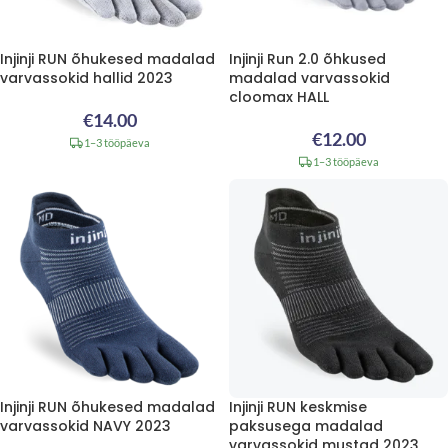
Injinji RUN õhukesed madalad
Injinji Run 2.0 õhkused
varvassokid hallid 2023
madalad varvassokid
cloomax HALL
€
14.00
€
12.00
1–3 tööpäeva
1–3 tööpäeva
Injinji RUN õhukesed madalad
Injinji RUN keskmise
varvassokid NAVY 2023
paksusega madalad
varvassokid mustad 2023