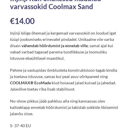
varvassokid Coolmax Sand
€
14.00
Injinji kõige õhemad ja kergemad varvassokid on loodud igat
tüüpi jooksmiseks erinevatel pindadel. Unikaalne viie varba
disain
vähendab hõõrdumist ja ennetab ville
, samal ajal kui
vabad varbad tagavad parema tundlikkuse ja loomuliku
istuvuse ebaühtlasel maastikul.
Pehme ja vastupidav õmblusteta konstruktsioon tagab kindla
ja toetava istuvuse, samas kui peal asuv võrkpaneel ning
COOLMAX® EcoMade
kiud hoiavad jalad kuivad ja jahedad.
Jalavõlve toetav riba lisab stabiilsust.
No-show pikkus jääb pahkluu alla ning kannaosas olev
kaitseklapp ennetab hõõrdumist ja takistab sokkide libisemist
jalanõu sisse.
S- 37-40 EU