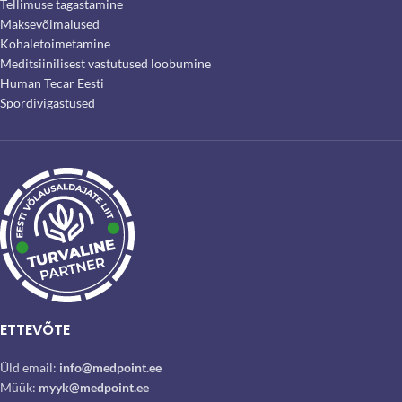
Tellimuse tagastamine
Maksevõimalused
Kohaletoimetamine
Meditsiinilisest vastutused loobumine
Human Tecar Eesti
Spordivigastused
ETTEVÕTE
Üld email:
info@medpoint.ee
Müük:
myyk@medpoint.ee