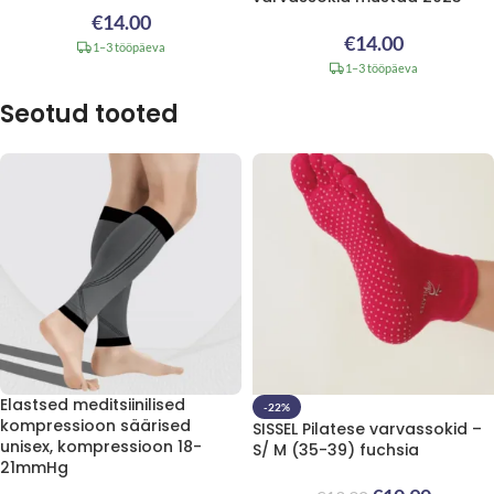
€
14.00
€
14.00
1–3 tööpäeva
1–3 tööpäeva
Seotud tooted
Elastsed meditsiinilised
-22%
kompressioon säärised
SISSEL Pilatese varvassokid –
unisex, kompressioon 18-
S/ M (35-39) fuchsia
21mmHg