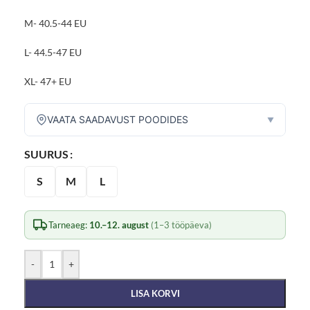
M- 40.5-44 EU
L- 44.5-47 EU
XL- 47+ EU
VAATA SAADAVUST POODIDES
▼
SUURUS
S
M
L
Tarneaeg:
10.–12. august
(1–3 tööpäeva)
-
+
LISA KORVI