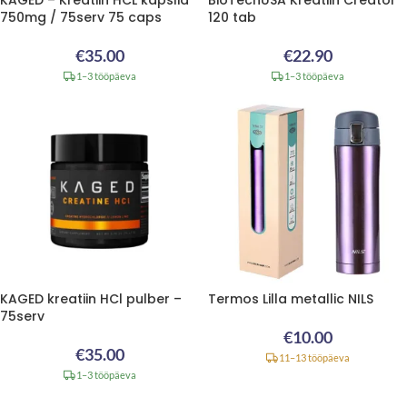
750mg / 75serv 75 caps
120 tab
€
35.00
€
22.90
1–3 tööpäeva
1–3 tööpäeva
KAGED kreatiin HCl pulber –
Termos Lilla metallic NILS
75serv
€
10.00
€
35.00
11–13 tööpäeva
1–3 tööpäeva