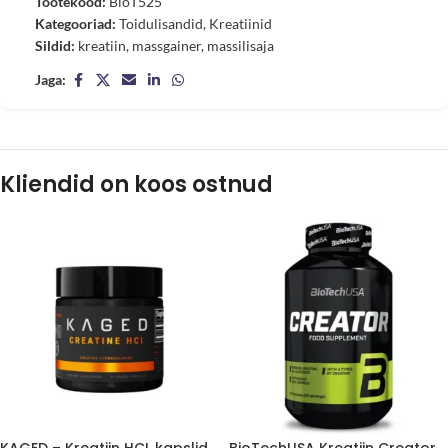
Tootekood:
BioT525
Kategooriad:
Toidulisandid
,
Kreatiinid
Sildid:
kreatiin
,
massgainer
,
massilisaja
Jaga:
Kliendid on koos ostnud
KAGED – Kreatiin HCL kapslid
BioTechUSA Kreatiin Creator