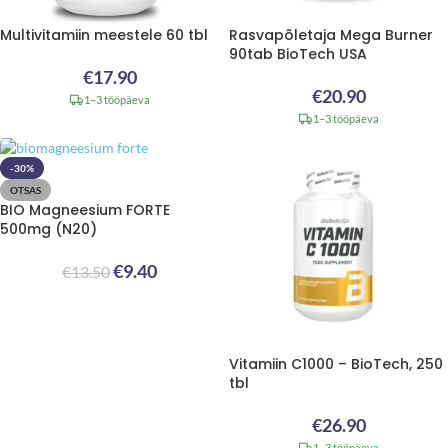
Multivitamiin meestele 60 tbl
Rasvapõletaja Mega Burner
90tab BioTech USA
€
17.90
€
20.90
1–3 tööpäeva
1–3 tööpäeva
-30%
OTSAS
BIO Magneesium FORTE
500mg (N20)
€
9.40
€
13.50
Vitamiin C1000 – BioTech, 250
tbl
€
26.90
1–3 tööpäeva