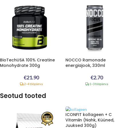
BioTechUSA 100% Creatine
NOCCO Ramonade
Monohydrate 300g
energiajook, 330ml
€
21.90
€
2.70
2–4 tööpäeva
1–3 tööpäeva
Seotud tooted
ICONFIT kollageen + C
Vitamiin (Nahk, Küüned,
Juuksed 300g)