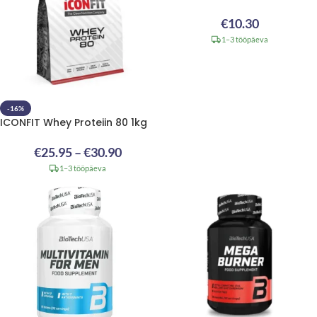
€
10.30
1–3 tööpäeva
-16%
ICONFIT Whey Proteiin 80 1kg
€
25.95
–
€
30.90
1–3 tööpäeva