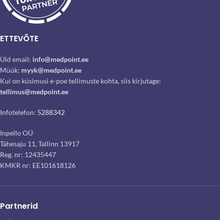
ETTEVÕTE
Üld email:
info@medpoint.ee
Müük:
myyk@medpoint.ee
Kui on küsimusi e-poe tellimuste kohta, siis kirjutage:
tellimus@medpoint.ee
Infotelefon:
5288342
Inpello OÜ
Tähesaju 11, Tallinn 13917
Reg. nr: 12435447
KMKR nr: EE101618126
Partnerid