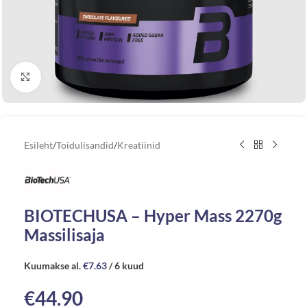
Vaata suuremat pilti
Esileht
/
Toidulisandid
/
Kreatiinid
BIOTECHUSA – Hyper Mass 2270g
Massilisaja
Kuumakse al.
€
7.63
/ 6 kuud
€
44.90