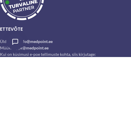
ETTEVÕTE
Üld email:
info@medpoint.ee
Müük:
myyk@medpoint.ee
Kui on küsimusi e-poe tellimuste kohta, siis kirjutage:
tellimus@medpoint.ee
Infotelefon:
5288342
Inpello OÜ
Tähesaju 11, Tallinn 13917
Reg. nr: 12435447
KMKR nr: EE101618126
Partnerid