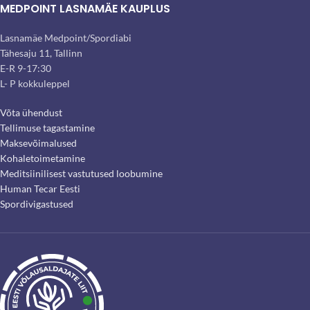
MEDPOINT LASNAMÄE KAUPLUS
Lasnamäe Medpoint/Spordiabi
Tähesaju 11, Tallinn
E-R 9-17:30
L- P kokkuleppel
Võta ühendust
Tellimuse tagastamine
Maksevõimalused
Kohaletoimetamine
Meditsiinilisest vastutused loobumine
Human Tecar Eesti
Spordivigastused