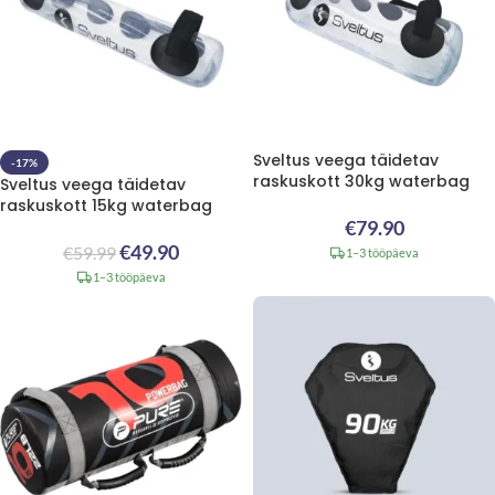
Sveltus veega täidetav
-17%
raskuskott 30kg waterbag
Sveltus veega täidetav
raskuskott 15kg waterbag
€
79.90
€
49.90
€
59.99
1–3 tööpäeva
1–3 tööpäeva