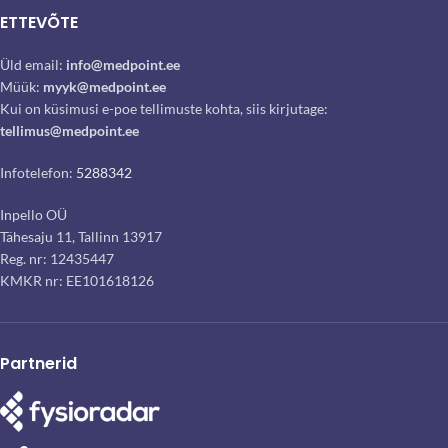
ETTEVÕTE
Üld email:
info@medpoint.ee
Müük:
myyk@medpoint.ee
Kui on küsimusi e-poe tellimuste kohta, siis kirjutage:
tellimus@medpoint.ee
Infotelefon:
5288342
Inpello OÜ
Tähesaju 11, Tallinn 13917
Reg. nr: 12435447
KMKR nr: EE101618126
Partnerid