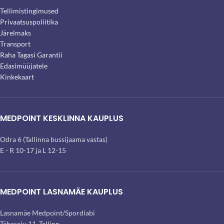
Tellimistingimused
Privaatsuspoliitika
Järelmaks
Transport
Raha Tagasi Garantii
Edasimüüjatele
Kinkekaart
MEDPOINT KESKLINNA KAUPLUS
Odra 6 (Tallinna bussijaama vastas)
E - R 10-17 ja L 12-15
MEDPOINT LASNAMÄE KAUPLUS
Lasnamäe Medpoint/Spordiabi
Tähesaju 11, Tallinn