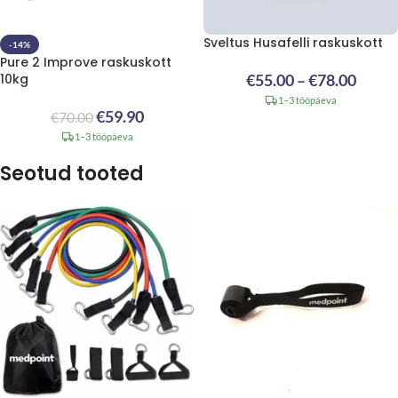
Sveltus Husafelli raskuskott
-14%
Pure 2 Improve raskuskott
10kg
€
55.00
–
€
78.00
1–3 tööpäeva
€
59.90
€
70.00
1–3 tööpäeva
Seotud tooted