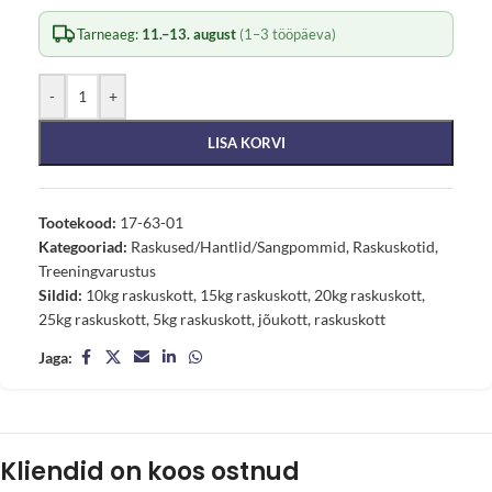
Tarneaeg:
11.–13. august
(1–3 tööpäeva)
-
+
LISA KORVI
Tootekood:
17-63-01
Kategooriad:
Raskused/Hantlid/Sangpommid
,
Raskuskotid
,
Treeningvarustus
Sildid:
10kg raskuskott
,
15kg raskuskott
,
20kg raskuskott
,
25kg raskuskott
,
5kg raskuskott
,
jõukott
,
raskuskott
Jaga:
Kliendid on koos ostnud