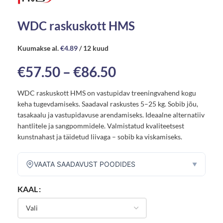
WDC raskuskott HMS
Kuumakse al.
€
4.89
/ 12 kuud
€
57.50
–
€
86.50
WDC raskuskott HMS on vastupidav treeningvahend kogu
keha tugevdamiseks. Saadaval raskustes 5–25 kg. Sobib jõu,
tasakaalu ja vastupidavuse arendamiseks. Ideaalne alternatiiv
hantlitele ja sangpommidele. Valmistatud kvaliteetsest
kunstnahast ja täidetud liivaga – sobib ka viskamiseks.
VAATA SAADAVUST POODIDES
▼
KAAL