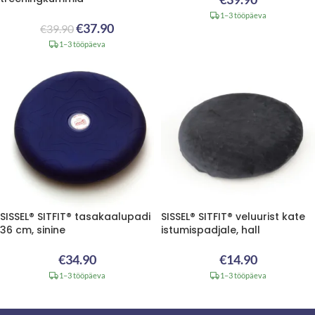
1–3 tööpäeva
€
37.90
€
39.90
1–3 tööpäeva
SISSEL® SITFIT® tasakaalupadi
SISSEL® SITFIT® veluurist kate
36 cm, sinine
istumispadjale, hall
€
34.90
€
14.90
1–3 tööpäeva
1–3 tööpäeva