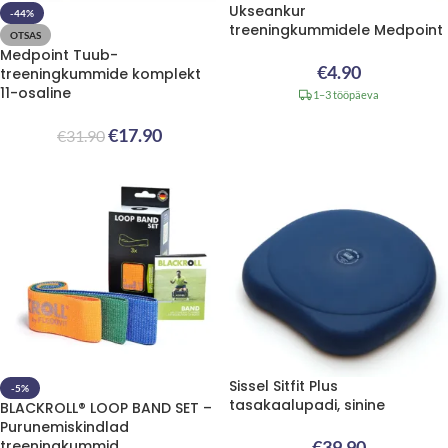
Ukseankur
-44%
treeningkummidele Medpoint
OTSAS
Medpoint Tuub-
€
4.90
treeningkummide komplekt
11-osaline
1–3 tööpäeva
€
17.90
€
31.90
Sissel Sitfit Plus
-5%
tasakaalupadi, sinine
BLACKROLL® LOOP BAND SET –
Purunemiskindlad
treeningkummid
€
39.90