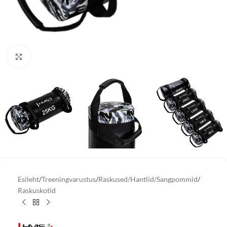
Vaata suuremat pilti
Esileht
/
Treeningvarustus
/
Raskused/Hantlid/Sangpommid
/
Raskuskotid