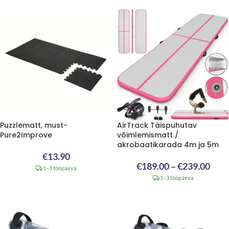
Puzzlematt, must-
AirTrack Täispuhutav
Pure2Improve
võimlemismatt /
akrobaatikarada 4m ja 5m
€
13.90
€
189.00
–
€
239.00
1–3 tööpäeva
1–3 tööpäeva