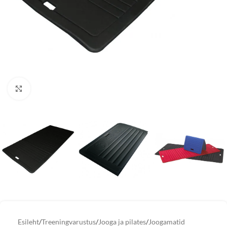
Vaata suuremat pilti
Esileht
/
Treeningvarustus
/
Jooga ja pilates
/
Joogamatid