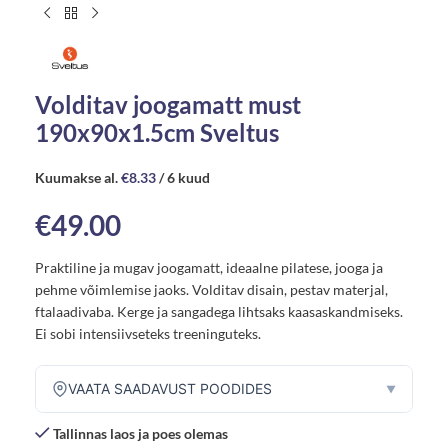
Volditav joogamatt must
190x90x1.5cm Sveltus
Kuumakse al.
€
8.33
/ 6 kuud
€
49.00
Praktiline ja mugav joogamatt, ideaalne pilatese, jooga ja
pehme võimlemise jaoks. Volditav disain, pestav materjal,
ftalaadivaba. Kerge ja sangadega lihtsaks kaasaskandmiseks.
Ei sobi intensiivseteks treeninguteks.
VAATA SAADAVUST POODIDES
▼
Tallinnas laos ja poes olemas