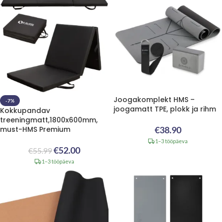
Joogakomplekt HMS –
-7%
joogamatt TPE, plokk ja rihm
Kokkupandav
treeningmatt,1800x600mm,
must-HMS Premium
€
38.90
1–3 tööpäeva
€
52.00
€
55.99
1–3 tööpäeva