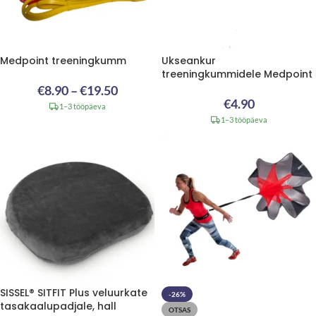
Medpoint treeningkumm
Ukseankur
treeningkummidele Medpoint
€
8.90
–
€
19.50
€
4.90
1–3 tööpäeva
1–3 tööpäeva
SISSEL® SITFIT Plus veluurkate
-26%
tasakaalupadjale, hall
OTSAS