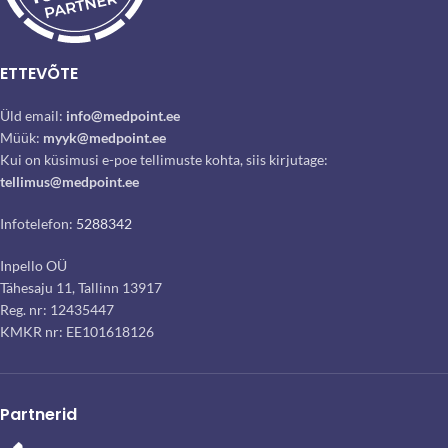
ETTEVÕTE
Üld email:
info@medpoint.ee
Müük:
myyk@medpoint.ee
Kui on küsimusi e-poe tellimuste kohta, siis kirjutage:
tellimus@medpoint.ee
Infotelefon:
5288342
Inpello OÜ
Tähesaju 11, Tallinn 13917
Reg. nr: 12435447
KMKR nr: EE101618126
Partnerid