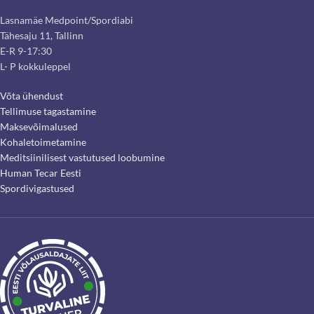
Lasnamäe Medpoint/Spordiabi
Tähesaju 11, Tallinn
E-R 9-17:30
L- P kokkuleppel
Võta ühendust
Tellimuse tagastamine
Maksevõimalused
Kohaletoimetamine
Meditsiinilisest vastutused loobumine
Human Tecar Eesti
Spordivigastused