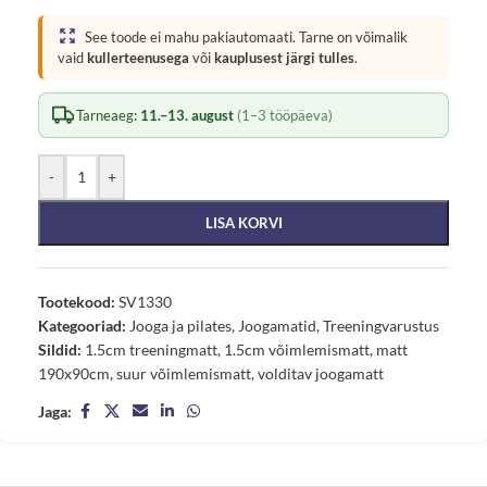
See toode ei mahu pakiautomaati. Tarne on võimalik
vaid
kullerteenusega
või
kauplusest järgi tulles
.
Tarneaeg:
11.–13. august
(1–3 tööpäeva)
-
+
LISA KORVI
Tootekood:
SV1330
Kategooriad:
Jooga ja pilates
,
Joogamatid
,
Treeningvarustus
Sildid:
1.5cm treeningmatt
,
1.5cm võimlemismatt
,
matt
190x90cm
,
suur võimlemismatt
,
volditav joogamatt
Jaga: