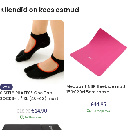
Kliendid on koos ostnud
Medpoint NBR Beebide matt
-21%
150x120x1.5cm roosa
SISSEL® PILATES® One Toe
SOCKS- L / XL (40-42) must
€
44.95
€
14.90
€
18.90
1–3 tööpäeva
1–3 tööpäeva