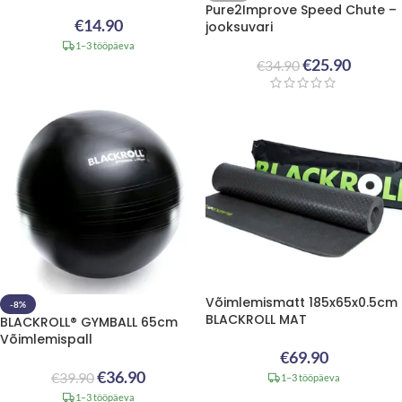
Pure2Improve Speed Chute –
€
14.90
jooksuvari
1–3 tööpäeva
€
25.90
€
34.90
Võimlemismatt 185x65x0.5cm
-8%
BLACKROLL MAT
BLACKROLL® GYMBALL 65cm
Võimlemispall
€
69.90
€
36.90
€
39.90
1–3 tööpäeva
1–3 tööpäeva