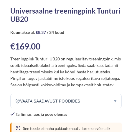
Universaalne treeningpink Tunturi
UB20
Kuumakse al.
€
8.37
/ 24 kuud
€
169.00
Treeningpink Tunturi UB20 on reguleeritav treeningpink, mis
sobib ideaalselt ülakeha treeninguks. Seda saab kasutada nii
hantlitega treenimiseks kui ka kõhulihaste harjutusteks.
Pingil on tugev ja stabiilne iste koos reguleeritava seljatoega.
See on hõlpsasti kokkuvolditav ja kompaktselt hoiustatav.
VAATA SAADAVUST POODIDES
▼
Tallinnas laos ja poes olemas
See toode ei mahu pakiautomaati. Tarne on võimalik