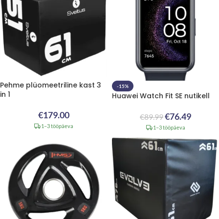
Pehme plüomeetriline kast 3
-15%
in 1
Huawei Watch Fit SE nutikell
€
179.00
€
76.49
€
89.99
1–3 tööpäeva
1–3 tööpäeva