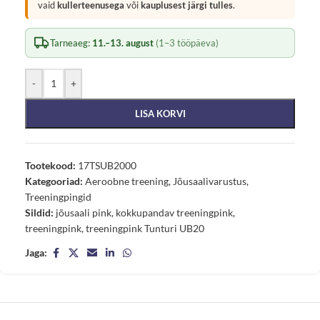
vaid
kullerteenusega
või
kauplusest järgi tulles
.
Tarneaeg:
11.–13. august
(1–3 tööpäeva)
-
+
LISA KORVI
Tootekood:
17TSUB2000
Kategooriad:
Aeroobne treening
,
Jõusaalivarustus
,
Treeningpingid
Sildid:
jõusaali pink
,
kokkupandav treeningpink
,
treeningpink
,
treeningpink Tunturi UB20
Jaga: