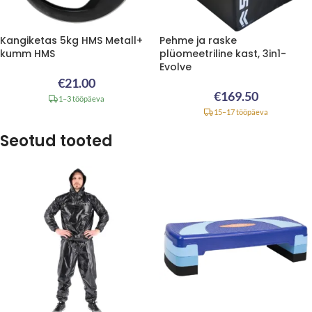
Kangiketas 5kg HMS Metall+
Pehme ja raske
kumm HMS
plüomeetriline kast, 3in1-
Evolve
€
21.00
€
169.50
1–3 tööpäeva
15–17 tööpäeva
Seotud tooted