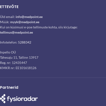
ETTEVÕTE
Üld email:
info@medpoint.ee
Müük:
myyk@medpoint.ee
Kui on küsimusi e-poe tellimuste kohta, siis kirjutage:
tellimus@medpoint.ee
Infotelefon:
5288342
Inpello OÜ
Tähesaju 11, Tallinn 13917
Reg. nr: 12435447
KMKR nr: EE101618126
Partnerid