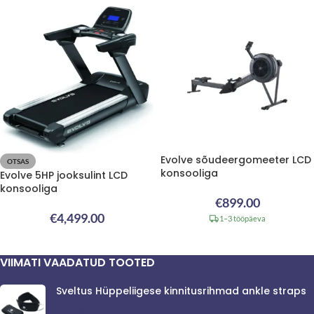
Evolve sõudeergomeeter LCD
OTSAS
konsooliga
Evolve 5HP jooksulint LCD
konsooliga
€
899.00
€
4,499.00
1–3 tööpäeva
VIIMATI VAADATUD TOOTED
Sveltus Hüppeliigese kinnitusrihmad ankle straps
€
14.90