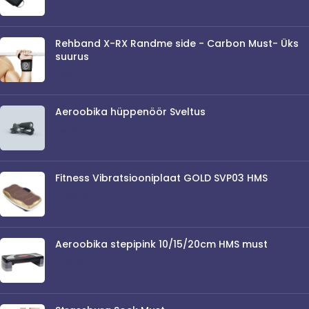
Rehband X-RX Randme side - Carbon Must- Üks
suurus
€
22.70
Aeroobika hüppenöör Sveltus
€
5.99
Fitness Vibratsiooniplaat GOLD SVP03 HMS
€
199.00
Aeroobika stepipink 10/15/20cm HMS must
€
39.00