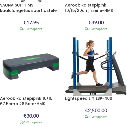
SAUNA SUIT HMS –
Aeroobika stepipink
kaalulangetus sportlastele
10/15/20cm, sinine-HMS
€
17.95
€
39.00
1–3 tööpäeva
1–3 tööpäeva
Aeroobika stepipink 10/15,
Lightspeed Lift LSP-400
67.5cm x 28.5cm-HMS
€
2,500.00
€
30.00
1–3 tööpäeva
1–3 tööpäeva