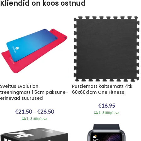
Kliendid on koos ostnud
Sveltus Evolution
Puzzlematt kaitsematt 4tk
treeningmatt 1.5cm paksune-
60x60x1cm One Fitness
erinevad suurused
€
16.95
€
21.50
–
€
26.50
1–3 tööpäeva
1–3 tööpäeva