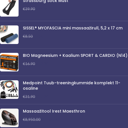
Strassburg Sock Must
€
35.90
€
39.90
SISSEL® MYOFASCIA mini massaažirull, 5,2 x 17 cm
€
7.50
€
8.50
BIO Magneesium + Kaalium SPORT & CARDIO (N14)
€
13.00
€
16.90
Medpoint Tuub-treeningkummide komplekt 11-
osaline
€
17.90
€
31.90
Massaažitool Irest Maesthron
€
7,160.00
€
8,950.00